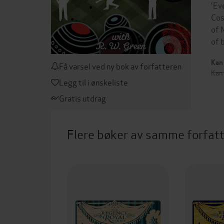
'Ev
Cos
of 
of 
Kan 
Få varsel ved ny bok av forfatteren
Kan
Legg til i ønskeliste
Gratis utdrag
Flere bøker av samme forfat