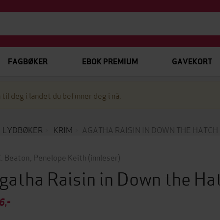
FAGBØKER
EBOK PREMIUM
GAVEKORT
 til deg i landet du befinner deg i nå.
LYDBØKER
KRIM
AGATHA RAISIN IN DOWN THE HATCH
. Beaton
,
Penelope Keith
(innleser)
gatha Raisin in Down the Ha
6,-