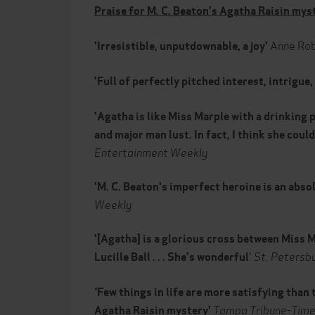
Praise for M. C. Beaton's Agatha Raisin mys
Anne Rob
'Irresistible, unputdownable, a joy'
'
Full of perfectly pitched interest, intrigue
'Agatha is like Miss Marple with a drinking
and major man lust. In fact, I think she could
Entertainment Weekly
'M. C. Beaton's imperfect heroine is an abs
Weekly
'[Agatha] is a glorious cross between Miss 
'
St. Petersb
Lucille Ball . . .
She's wonderful
'
Few things in life are more satisfying than
Tampa Tribune-Tim
Agatha Raisin mystery'