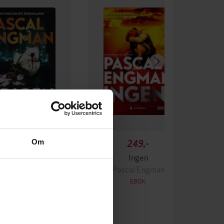
Om
349,-
249,-
Krigen
Ingen
ascal Engman
Pascal Engman
EBOK
EBOK