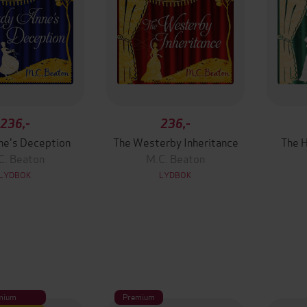
236,-
236,-
ne's Deception
The Westerby Inheritance
The 
C. Beaton
M.C. Beaton
LYDBOK
LYDBOK
mium
Premium