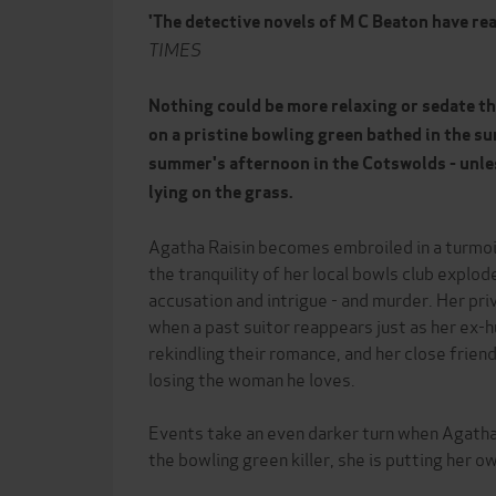
'The detective novels of M C Beaton have re
TIMES
Nothing could be more relaxing or sedate th
on a pristine bowling green bathed in the su
summer's afternoon in the Cotswolds - unle
lying on the grass.
Agatha Raisin becomes embroiled in a turmoil
the tranquility of her local bowls club explod
accusation and intrigue - and murder. Her priv
when a past suitor reappears just as her ex-
rekindling their romance, and her close friend,
losing the woman he loves.
Events take an even darker turn when Agatha 
the bowling green killer, she is putting her own