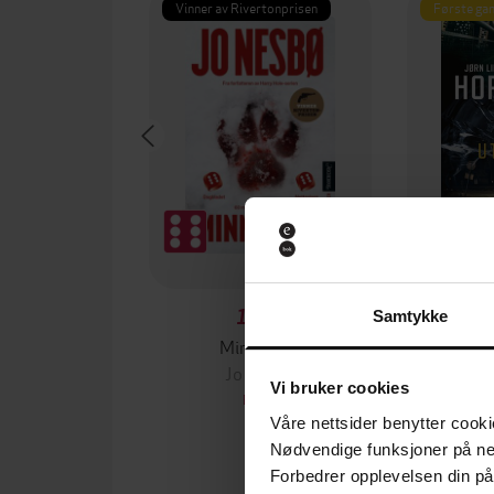
Vinner av Rivertonprisen
Første gan
199,-
Samtykke
Minnesota
Jo Nesbø
Jørn
Vi bruker cookies
EBOK
Våre nettsider benytter cooki
Nødvendige funksjoner på ne
Forbedrer opplevelsen din på