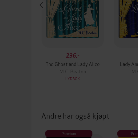
236,-
The Ghost and Lady Alice
Lady An
M.C. Beaton
M.
LYDBOK
Andre har også kjøpt
Premium
Pre