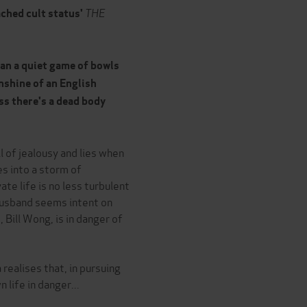
THE
ached cult status'
an a quiet game of bowls
nshine of an English
ss there's a dead body
 of jealousy and lies when
es into a storm of
ate life is no less turbulent
husband seems intent on
 Bill Wong, is in danger of
realises that, in pursuing
 life in danger...