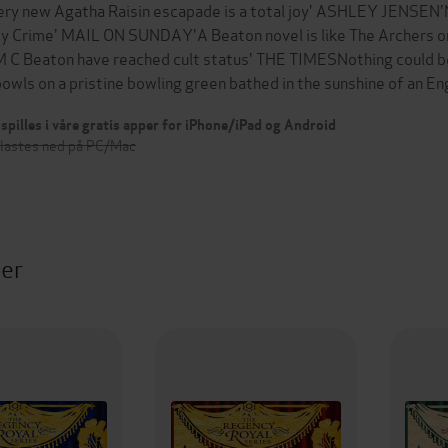
ery new Agatha Raisin escapade is a total joy' ASHLEY JENSEN
y Crime' MAIL ON SUNDAY'A Beaton novel is like The Archers 
M C Beaton have reached cult status' THE TIMESNothing could be
bowls on a pristine bowling green bathed in the sunshine of an 
spilles i våre gratis apper for iPhone/iPad og Android
 lastes ned på PC/Mac
ter