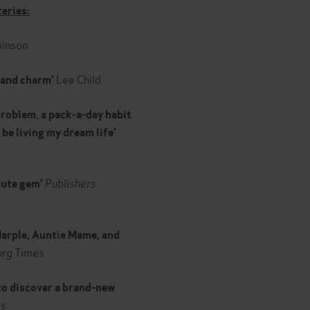
teries:
inson
Lee Child
, and charm'
,
 problem
a pack-a-day habit
 be living my dream life'
Publishers
olute gem'
Marple, Auntie Mame, and
urg Times
 to discover a brand-new
es