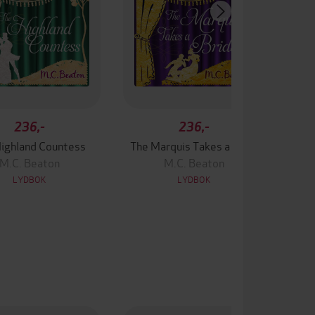
236,-
236,-
Highland Countess
The Marquis Takes a Bride
M.C. Beaton
M.C. Beaton
LYDBOK
LYDBOK