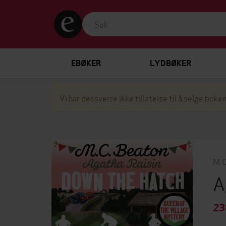
EBØKER
LYDBØKER
Vi har dessverre ikke tillatelse til å selge boken
M.C
A
23