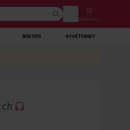
Logg inn
Handlekurv
BOKTIPS
NYHETSBREV
Lukk
×
tch