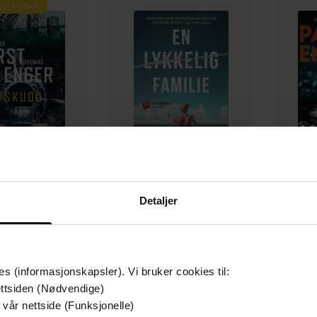
g på tilbud
Detaljer
349,-
149,-
Utskudd
En lykkelig familie
 Lier Horst
Stian Hjelvin Andersen
P
EBOK
EBOK
es (informasjonskapsler). Vi bruker cookies til:
ttsiden (Nødvendige)
 vår nettside (Funksjonelle)