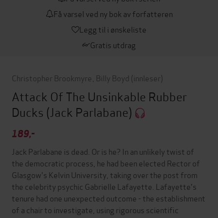
Få varsel ved ny bok av forfatteren
Legg til i ønskeliste
Gratis utdrag
Christopher Brookmyre
,
Billy Boyd
(innleser)
Attack Of The Unsinkable Rubber
Ducks
(Jack Parlabane)
189,-
Jack Parlabane is dead. Or is he? In an unlikely twist of
the democratic process, he had been elected Rector of
Glasgow's Kelvin University, taking over the post from
the celebrity psychic Gabrielle Lafayette. Lafayette's
tenure had one unexpected outcome - the establishment
of a chair to investigate, using rigorous scientific