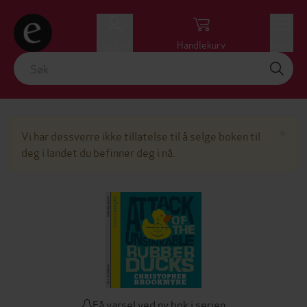
Logg inn
Handlekurv
Meny
Lu
×
Vi har dessverre ikke tillatelse til å selge boken til
deg i landet du befinner deg i nå.
Få varsel ved ny bok i serien