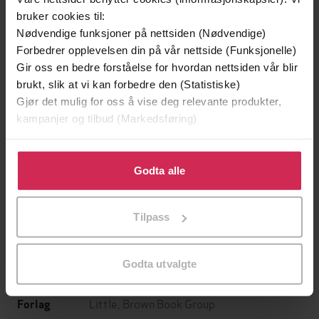
bruker cookies til:
Nødvendige funksjoner på nettsiden (Nødvendige)
Forbedrer opplevelsen din på vår nettside (Funksjonelle)
Gir oss en bedre forståelse for hvordan nettsiden vår blir
brukt, slik at vi kan forbedre den (Statistiske)
Gjør det mulig for oss å vise deg relevante produkter,
kampanjer og tilbud (Markedsføring)
199,-
349,-
Minnesota
Utskudd
Klikk på «Godta alle» for å gi oss ditt samtykke til å
Jo Nesbø
Jørn Lier Horst
bruke cookies for alle disse formålene. Du kan også
Godta alle
EBOK
EBOK
tilpasse ditt samtykke til spesifikke formål ved å klikke
på «Tilpass». Du kan når som helst trekke tilbake eller
Tilpass
endre ditt samtykke.
Christopher Brookmyre
(forfatter),
Billy
Forfattere
Godta utvalgte
Boyd
(innleser)
Little, Brown Book Group
Forlag