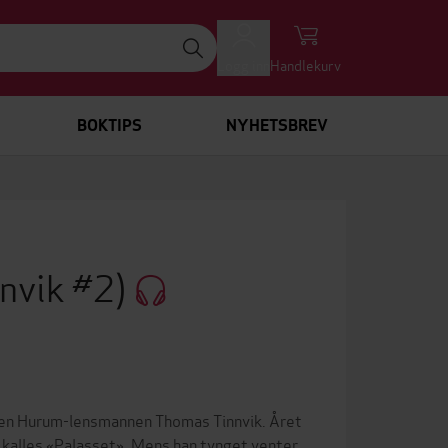
Logg inn
Handlekurv
BOKTIPS
NYHETSBREV
nvik #2)
igjen Hurum-lensmannen Thomas Tinnvik. Året
m kalles «Palasset». Mens han tynget venter