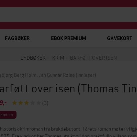
FAGBØKER
EBOK PREMIUM
GAVEKORT
LYDBØKER
KRIM
BARFØTT OVER ISEN
ebjørg Berg Holm
,
Jan Gunnar Røise
(innleser)
arføtt over isen
(Thomas Tin
9,-
(3)
remium
 historisk krimroman fra brakdebutant! I årets roman møter vi 
1875. Fra vinduet har Thomas utsikt til den praktfulle villaen so