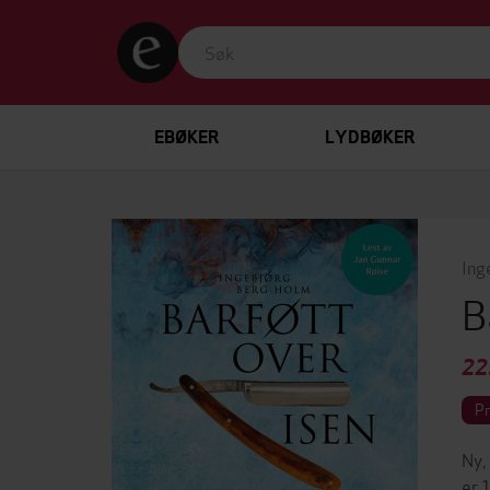
EBØKER
LYDBØKER
Ing
B
22
P
Ny,
er 