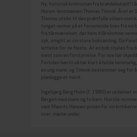
Ny, historisk krimroman fra brakdebutant! I å
Hurum-lensmannen Thomas Tinnvik. Året er 1
Thomas utsikt til den praktfulle villaen som 
tynget venter på et forsonende brev fra sin br
fra tårnværelset, der hans tilårskomne vennin
syk, omgitt av sin store boksamling. Da Pare
lettelse for de fleste. At en bok stjeles fra
mest som en forstyrrelse. For noe har skjedd
Fortiden han til nå har klart å holde hemmel
en ung mann, og Tinnvik bestemmer seg for å
planlegge et mord.
Ingebjørg Berg Holm (f. 1980) er utdannet int
Bergen med mann og to barn. Hun ble nominert
vant Maurits Hansen-prisen for sin kritiker