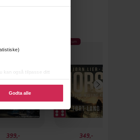
Premium
Premium
 gang på tilbud
atistiske)
u kan også tilpasse ditt
 eller endre ditt samtykke.
Godta alle
399,-
349,-