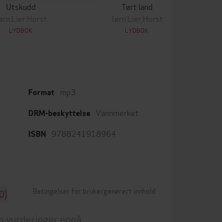
Utskudd
Tørt land
ørn Lier Horst
Jørn Lier Horst
LYDBOK
LYDBOK
mp3
Format
Vannmerket
DRM-beskyttelse
9788241918964
ISBN
Betingelser for brukergenerert innhold
0)
n vurderinger ennå