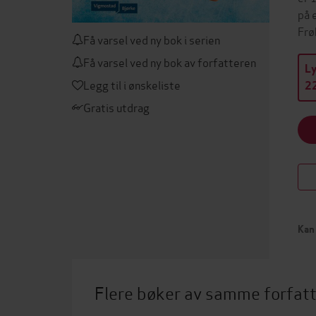
på 
Frø
Få varsel ved ny bok i serien
Få varsel ved ny bok av forfatteren
L
Legg til i ønskeliste
22
Gratis utdrag
Kan 
Flere bøker av samme forfat