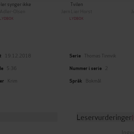
ler synger ikke
Tvilen
 Adler-Olsen
Jørn Lier Horst
J
LYDBOK
LYDBOK
19.12.2018
Thomas Tinnvik
t
Serie
5:36
2
de
Nummer i serie
Krim
Bokmål
er
Språk
Leservurderinger
(
Inge