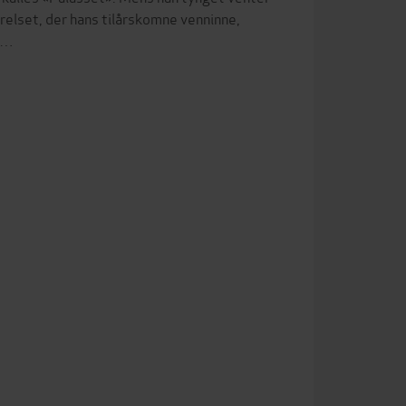
ærelset, der hans tilårskomne venninne,
el…