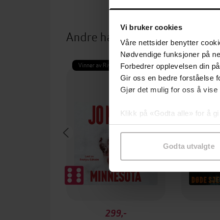
Vi bruker cookies
Andre har også kjøpt
Våre nettsider benytter cooki
Nødvendige funksjoner på ne
Vinner av Rivertonprisen
Første gan
Forbedrer opplevelsen din på
Gir oss en bedre forståelse fo
Gjør det mulig for oss å vise
Klikk på «Godta alle» for å gi
samtykke til spesifikke formå
Godta utvalgte
299,-