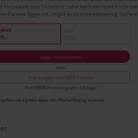
et forsonende brev fra sin bror, søker han trøst i lyset fra tårnv
ken Parelius, ligger syk, omgitt av sin store boksamling. Da Par
Ebok
ydbok
229,-
9,-
Legg i handlekurven
eller
Gratis i appen med EBOK Premium
Prøv EBOK Premium gratis i 14 dager
spilles i våre gratis apper for iPhone/iPad og Android
ter