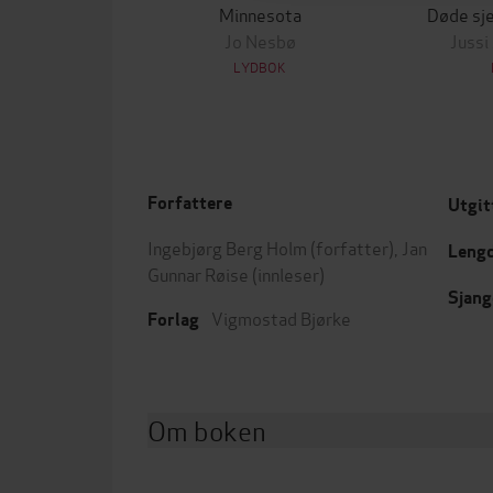
Minnesota
Døde sje
Jo Nesbø
Jussi
LYDBOK
Forfattere
Utgit
Ingebjørg Berg Holm
(forfatter),
Jan
Leng
Gunnar Røise
(innleser)
Sjang
Vigmostad Bjørke
Forlag
Om boken