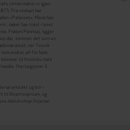
rets roman møter vi igjen
875. Fra vinduet har
kalles «Palasset». Mens han
or, søker han trøst i lyset
ne, Frøken Parelius, ligger
lius dør, kommer det som en
 dødsværelset, ser Tinnvik
 som endrer alt for ham.
ig, kommer til Holmsbu med
 handle. Han begynner å
eriørarkitekt og bor i
 til Rivertonprisen, og
roste debutroman Stjerner