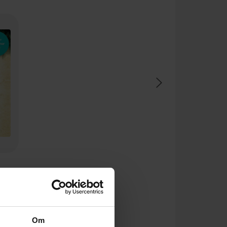
er
Om