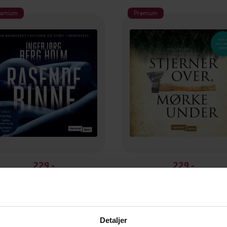
remium
Premium
229,-
229,-
Rasende binne
Stjerner over, mørke und
Ingebjørg Berg Holm
Ingebjørg Berg Holm
LYDBOK
LYDBOK
Detaljer