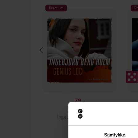
Premium
P
79,-
Genius loci
Ingebjørg Berg Holm
LYDBOK
Samtykke