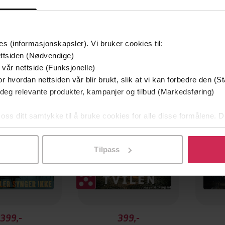
es (informasjonskapsler). Vi bruker cookies til:
ttsiden (Nødvendige)
g på tilbud
 vår nettside (Funksjonelle)
Første
r hvordan nettsiden vår blir brukt, slik at vi kan forbedre den (St
 deg relevante produkter, kampanjer og tilbud (Markedsføring)
 oss ditt samtykke til å bruke cookies for alle disse formålene. D
l ved å klikke på «Tilpass». Du kan når som helst trekke tilbake
Tilpass
399,-
399,-