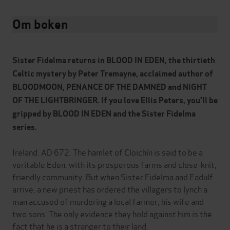
Om boken
Sister Fidelma returns in BLOOD IN EDEN, the thirtieth
Celtic mystery
by Peter Tremayne, acclaimed author of
BLOODMOON, PENANCE OF THE DAMNED and NIGHT
OF THE LIGHTBRINGER. If you love Ellis Peters, you'll be
gripped by BLOOD IN EDEN and the Sister Fidelma
series.
Ireland. AD 672. The hamlet of Cloichín is said to be a
veritable Eden, with its prosperous farms and close-knit,
friendly community. But when Sister Fidelma and Eadulf
arrive, a new priest has ordered the villagers to lynch a
man accused of murdering a local farmer, his wife and
two sons. The only evidence they hold against him is the
fact that he is a stranger to their land.