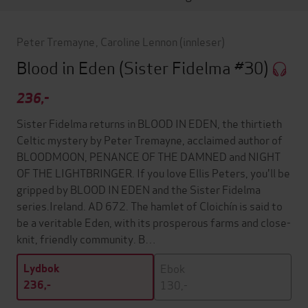
Peter Tremayne
,
Caroline Lennon
(innleser)
Blood in Eden
(Sister Fidelma #30)
236,-
Sister Fidelma returns in BLOOD IN EDEN, the thirtieth
Celtic mystery by Peter Tremayne, acclaimed author of
BLOODMOON, PENANCE OF THE DAMNED and NIGHT
OF THE LIGHTBRINGER. If you love Ellis Peters, you'll be
gripped by BLOOD IN EDEN and the Sister Fidelma
series.Ireland. AD 672. The hamlet of Cloichín is said to
be a veritable Eden, with its prosperous farms and close-
knit, friendly community. B…
Ebok
Lydbok
130,-
236,-