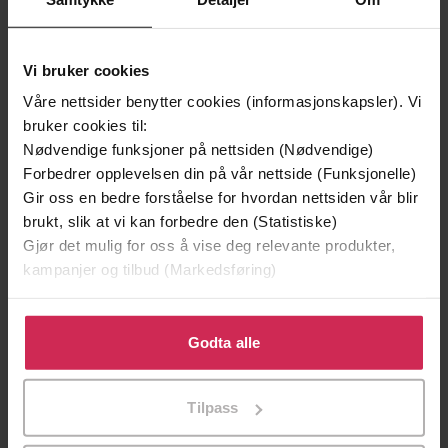
Vi bruker cookies
Våre nettsider benytter cookies (informasjonskapsler). Vi
bruker cookies til:
Nødvendige funksjoner på nettsiden (Nødvendige)
Forbedrer opplevelsen din på vår nettside (Funksjonelle)
129,-
129,-
Gir oss en bedre forståelse for hvordan nettsiden vår blir
Minnesota
Utskudd
brukt, slik at vi kan forbedre den (Statistiske)
Jo Nesbø
Jørn Lier Horst
Gjør det mulig for oss å vise deg relevante produkter,
EBOK
EBOK
kampanjer og tilbud (Markedsføring)
Klikk på «Godta alle» for å gi oss ditt samtykke til å
bruke cookies for alle disse formålene. Du kan også
Godta alle
Peter Tremayne
(forfatter),
Caroline
tilpasse ditt samtykke til spesifikke formål ved å klikke
Forfattere
Lennon
(innleser)
på «Tilpass». Du kan når som helst trekke tilbake eller
Tilpass
endre ditt samtykke.
Headline
Forlag