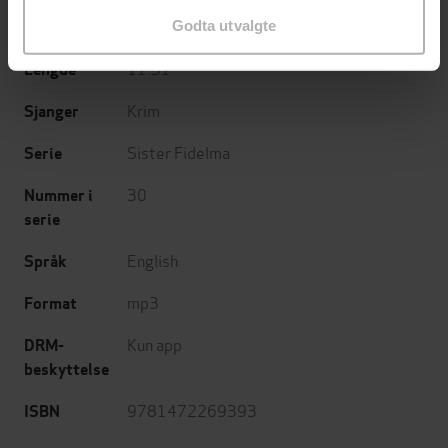
19.09.2019
Godta utvalgte
Utgitt
11:31
Lengde
Krim
Sjanger
Sister Fidelma
Serie
30
Nummer i
serie
English
Språk
mp3
Format
Kun app
DRM-
beskyttelse
9781472269393
ISBN