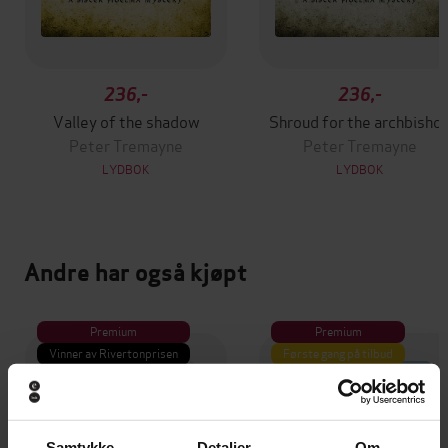
236,-
236,-
Valley of the shadow
Shroud for the archbisho
Peter Tremayne
Peter Tremayne
LYDBOK
LYDBOK
Andre har også kjøpt
Premium
Premium
Vinner av Rivertonprisen
Første gang på tilbud
Samtykke
Detaljer
Om