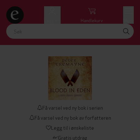
Logg inn
Handlekurv
Meny
Få varsel ved ny bok i serien
Få varsel ved ny bok av forfatteren
Legg til i ønskeliste
Gratis utdrag