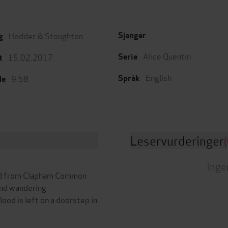
Hodder & Stoughton
Sjanger
g
Alice Quentin
15.02.2017
Serie
t
English
9:58
Språk
de
Leservurderinger
(
Inge
ted from Clapham Common
ound wandering
lood is left on a doorstep in