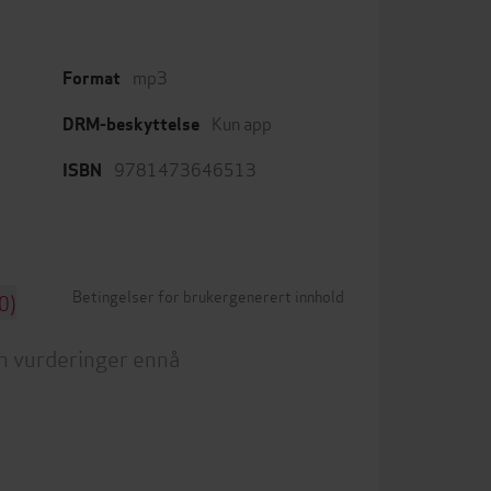
mp3
Format
Kun app
DRM-beskyttelse
9781473646513
ISBN
Betingelser for brukergenerert innhold
0)
n vurderinger ennå