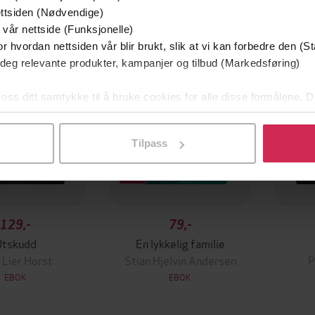
mium
Premium
ttsiden (Nødvendige)
g på tilbud
 vår nettside (Funksjonelle)
r hvordan nettsiden vår blir brukt, slik at vi kan forbedre den (St
 deg relevante produkter, kampanjer og tilbud (Markedsføring)
 oss ditt samtykke til å bruke cookies for alle disse formålene. D
l ved å klikke på «Tilpass». Du kan når som helst trekke tilbake
Tilpass
129,-
79,-
Utskudd
En lykkelig familie
 Lier Horst
Stian Hjelvin Andersen
P
EBOK
EBOK