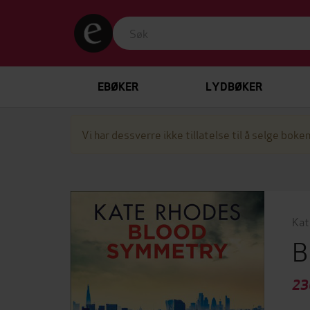
EBØKER
LYDBØKER
Vi har dessverre ikke tillatelse til å selge boken
Kat
B
23