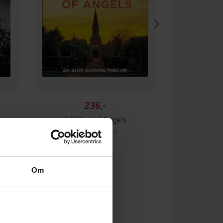
236,-
A Killing of Angels
Kate Rhodes
LYDBOK
Om