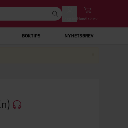
Logg inn
Handlekurv
BOKTIPS
NYHETSBREV
Lukk
×
in)