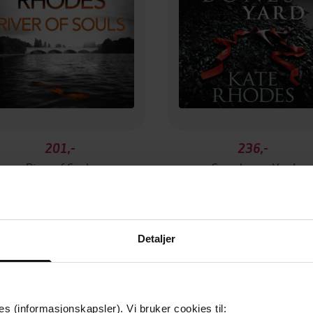
201,-
236,-
River of Souls
Crossbones Yard
Kate Rhodes
Kate Rhodes
LYDBOK
LYDBOK
Detaljer
es (informasjonskapsler). Vi bruker cookies til: