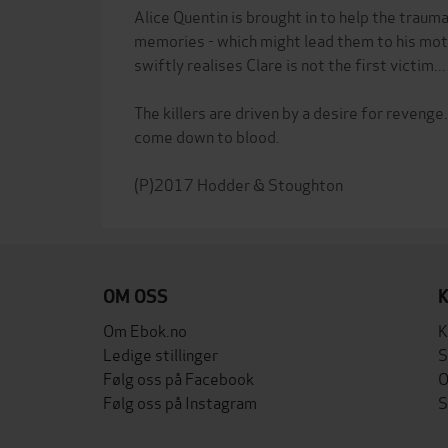
Alice Quentin is brought in to help the trauma
memories - which might lead them to his mot
swiftly realises Clare is not the first victim...
The killers are driven by a desire for revenge...
come down to blood.
OM OSS
Om Ebok.no
K
Ledige stillinger
S
Følg oss på Facebook
O
Følg oss på Instagram
S