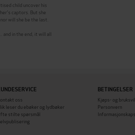
tised child uncover his
her's captors. But she
 nor will she be the last.
 and in the end, it will all
KUNDESERVICE
BETINGELSER
ontakt oss
Kjøps- og bruksvi
lik leser du ebøker og lydbøker
Personvern
fte stilte spørsmål
Informasjonskaps
elvpublisering