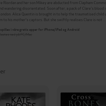
re Riordan and her son Mikey are abducted from Clapham Common 
nd wandering disorientated. Soon after, a pack of Clare's blood is
London. Alice Quentin is brought in to help the traumatised child
m to his mother's captors. But she swiftly realises Clare is not 
spilles i våre gratis apper for iPhone/iPad og Android
 lastes ned på PC/Mac
ter