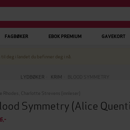
FAGBØKER
EBOK PREMIUM
GAVEKORT
 til deg i landet du befinner deg i nå.
LYDBØKER
KRIM
BLOOD SYMMETRY
e Rhodes
,
Charlotte Strevens
(innleser)
lood Symmetry
(Alice Quent
6,-