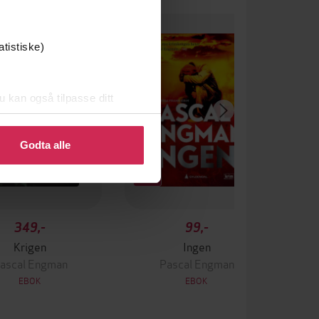
atistiske)
u kan også tilpasse ditt
 eller endre ditt samtykke.
Godta alle
349,-
99,-
Krigen
Ingen
ascal Engman
Pascal Engman
EBOK
EBOK