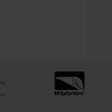
lkår
ler