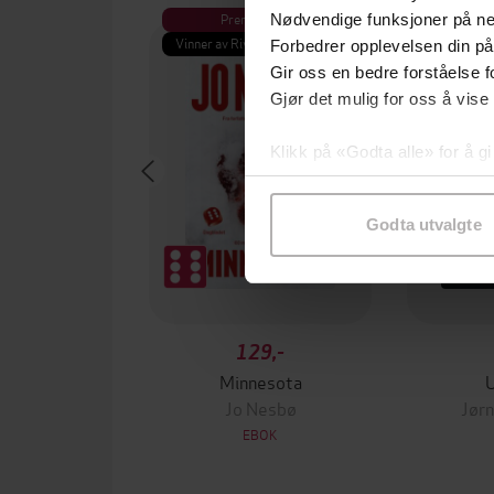
Premium
Pre
Nødvendige funksjoner på ne
Vinner av Rivertonprisen
Første gan
Forbedrer opplevelsen din på
Gir oss en bedre forståelse fo
Gjør det mulig for oss å vise
Klikk på «Godta alle» for å gi
samtykke til spesifikke formå
Godta utvalgte
129,-
Minnesota
Jo Nesbø
Jørn
EBOK