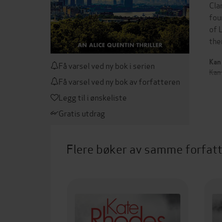
Cla
fou
of 
the
Kan 
Få varsel ved ny bok i serien
Kan
Få varsel ved ny bok av forfatteren
Legg til i ønskeliste
Gratis utdrag
Flere bøker av samme forfat