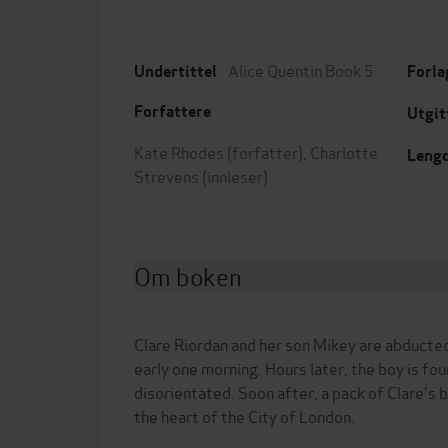
Alice Quentin Book 5
Undertittel
Forla
Forfattere
Utgit
Kate Rhodes
(forfatter),
Charlotte
Leng
Strevens
(innleser)
Om boken
Clare Riordan and her son Mikey are abduc
early one morning. Hours later, the boy is f
disorientated. Soon after, a pack of Clare's b
the heart of the City of London.