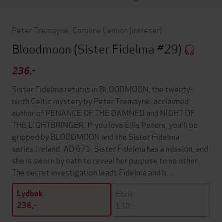
Peter Tremayne
,
Caroline Lennon
(innleser)
Bloodmoon
(Sister Fidelma #29)
236,-
Sister Fidelma returns in BLOODMOON, the twenty-
ninth Celtic mystery by Peter Tremayne, acclaimed
author of PENANCE OF THE DAMNED and NIGHT OF
THE LIGHTBRINGER. If you love Ellis Peters, you'll be
gripped by BLOODMOON and the Sister Fidelma
series.Ireland. AD 671. Sister Fidelma has a mission, and
she is sworn by oath to reveal her purpose to no other.
The secret investigation leads Fidelma and h…
Ebok
Lydbok
130,-
236,-