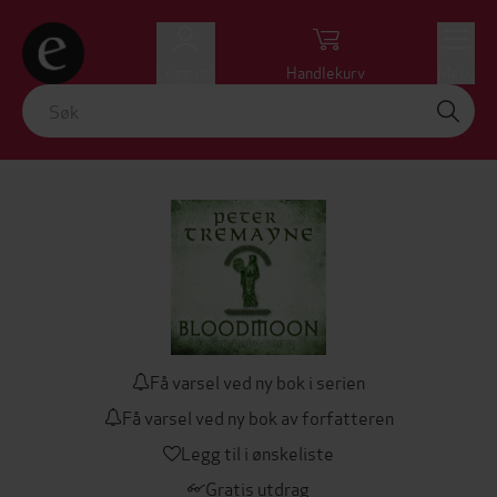
Logg inn
Handlekurv
Meny
Få varsel ved ny bok i serien
Få varsel ved ny bok av forfatteren
Legg til i ønskeliste
Gratis utdrag