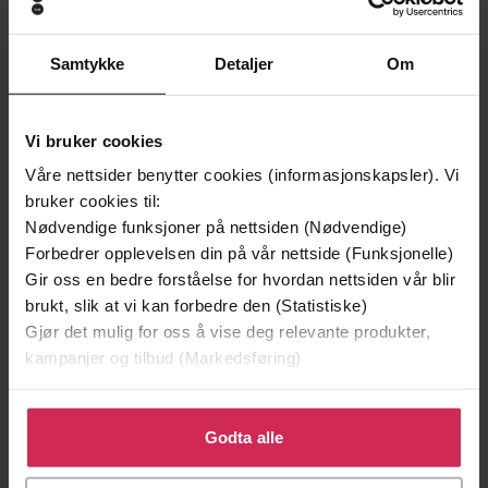
Samtykke
Detaljer
Om
Vi bruker cookies
Våre nettsider benytter cookies (informasjonskapsler). Vi
199,-
349,-
bruker cookies til:
Nødvendige funksjoner på nettsiden (Nødvendige)
Minnesota
Utskudd
Forbedrer opplevelsen din på vår nettside (Funksjonelle)
Jo Nesbø
Jørn Lier Horst
Gir oss en bedre forståelse for hvordan nettsiden vår blir
EBOK
EBOK
brukt, slik at vi kan forbedre den (Statistiske)
Gjør det mulig for oss å vise deg relevante produkter,
kampanjer og tilbud (Markedsføring)
Peter Tremayne
(forfatter),
Caroline
Forfattere
Klikk på «Godta alle» for å gi oss ditt samtykke til å
Lennon
(innleser)
bruke cookies for alle disse formålene. Du kan også
Godta alle
tilpasse ditt samtykke til spesifikke formål ved å klikke
Headline
Forlag