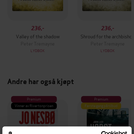
236,-
236,-
Valley of the shadow
Shroud for the archbisho
Peter Tremayne
Peter Tremayne
LYDBOK
LYDBOK
Andre har også kjøpt
Premium
Premium
Vinner av Rivertonprisen
Første gang på tilbud