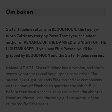
Om boken
Sister Fidelma returns in BLOODMOON, the twenty-
ninth Celtic mystery
by Peter Tremayne, acclaimed
author of PENANCE OF THE DAMNED and NIGHT OF THE
LIGHTBRINGER. If you love Ellis Peters, you'll be
gripped by BLOODMOON and the Sister Fidelma series.
Ireland. AD 671. Sister Fidelma has a mission, and she is
sworn by oath to reveal her purpose to no other. The
secret investigation leads Fidelma and her companions
to the abbey of Finnbarr to question the abbot. But
before they have a chance to speak to him, the abbot is
found murdered - and the young girl suspected of the
crime has fled the scene.