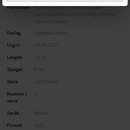
Mark Billingham
(forfatter),
Rune
Forfattere
Larsstuvold
(oversetter),
Helge Winther-
Larsen
(innleser)
Cappelen Damm
Forlag
09.01.2021
Utgitt
12:10
Lengde
Krim
Sjanger
Tom Thorne
Serie
4
Nummer i
serie
Bokmål
Språk
mp3
Format