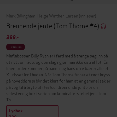
Mark Billingham
,
Helge Winther-Larsen
(innleser)
Brennende jente
(Tom Thorne #4)
399,-
Premium
Mafiabossen Billy Ryan er i ferd med å trenge seg inn på
et nytt område, og den slags gjør man ikke ustraffet. En
leiemorder kommer på banen, og hans ofre bærer alle et
X - risset inn i huden. Når Tom Thorne finner et rødt kryss
på hoveddøra si blir det klart for ham at en gammel sak er
på veg til å bryte ut i lys lue. Brennende jente er en
selvstendig bok i serien om kriminalførstebetjent Tom
Th…
Lydbok