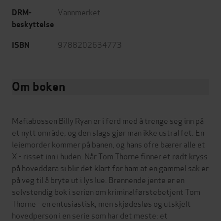
Vannmerket
DRM-
beskyttelse
9788202634773
ISBN
Om boken
Mafiabossen Billy Ryan er i ferd med å trenge seg inn på
et nytt område, og den slags gjør man ikke ustraffet. En
leiemorder kommer på banen, og hans ofre bærer alle et
X - risset inn i huden. Når Tom Thorne finner et rødt kryss
på hoveddøra si blir det klart for ham at en gammel sak er
på veg til å bryte ut i lys lue. Brennende jente er en
selvstendig bok i serien om kriminalførstebetjent Tom
Thorne - en entusiastisk, men skjødesløs og utskjelt
hovedperson i en serie som har det meste: et