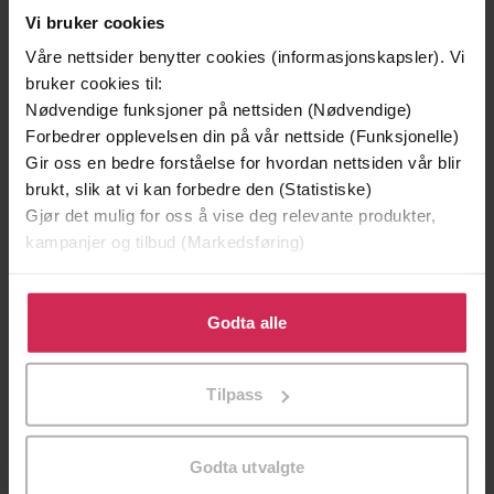
Vi bruker cookies
Våre nettsider benytter cookies (informasjonskapsler). Vi
bruker cookies til:
Nødvendige funksjoner på nettsiden (Nødvendige)
Forbedrer opplevelsen din på vår nettside (Funksjonelle)
Gir oss en bedre forståelse for hvordan nettsiden vår blir
brukt, slik at vi kan forbedre den (Statistiske)
Gjør det mulig for oss å vise deg relevante produkter,
kampanjer og tilbud (Markedsføring)
Klikk på «Godta alle» for å gi oss ditt samtykke til å
299,-
399,-
bruke cookies for alle disse formålene. Du kan også
Godta alle
Minnesota
Døde sjeler synger ikke
tilpasse ditt samtykke til spesifikke formål ved å klikke
Jo Nesbø
Jussi Adler-Olsen
på «Tilpass». Du kan når som helst trekke tilbake eller
Tilpass
endre ditt samtykke.
LYDBOK
LYDBOK
Godta utvalgte