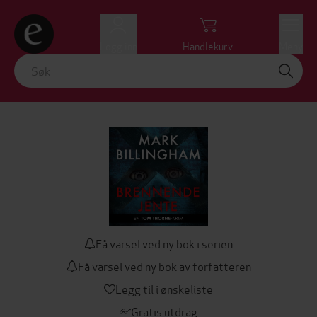
Logg inn
Handlekurv
Meny
Få varsel ved ny bok i serien
Få varsel ved ny bok av forfatteren
Legg til i ønskeliste
Gratis utdrag