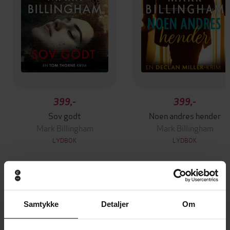
399,-
399,-
Sov godt
Noen andres hender
Mark Billingham
Mark Billingham
LYDBOK
LYDBOK
Andre har også kjøpt
Samtykke
Detaljer
Om
Vinner av Rivertonprisen
Første gang på tilbud