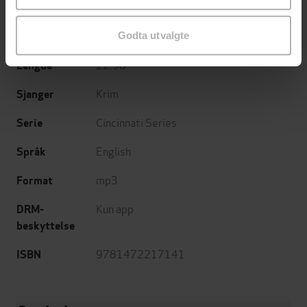
Headline
Forlag
06.11.2014
Godta utvalgte
Utgitt
22:58
Lengde
Krim
Sjanger
Cincinnati Series
Serie
English
Språk
mp3
Format
Kun app
DRM-
beskyttelse
9781472217141
ISBN