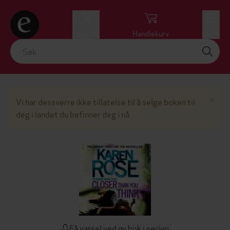
Logg inn
Handlekurv
Meny
Lu
×
Vi har dessverre ikke tillatelse til å selge boken til
deg i landet du befinner deg i nå.
Få varsel ved ny bok i serien