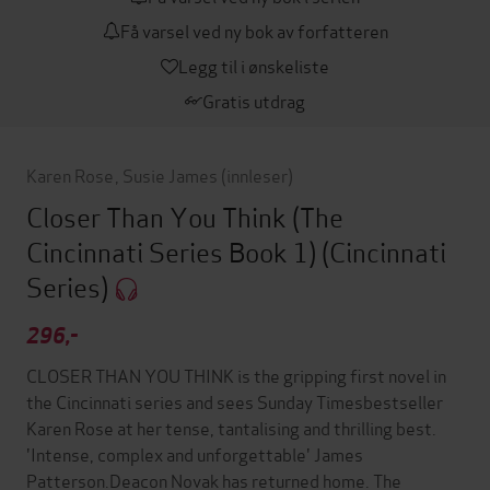
Få varsel ved ny bok av forfatteren
Legg til i ønskeliste
Gratis utdrag
Karen Rose
,
Susie James
(innleser)
Closer Than You Think (The
Cincinnati Series Book 1)
(Cincinnati
Series)
296,-
CLOSER THAN YOU THINK is the gripping first novel in
the Cincinnati series and sees Sunday Timesbestseller
Karen Rose at her tense, tantalising and thrilling best.
'Intense, complex and unforgettable' James
Patterson.Deacon Novak has returned home. The