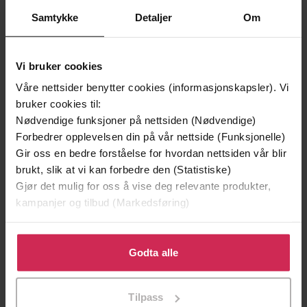
Samtykke
Detaljer
Om
Vi bruker cookies
Våre nettsider benytter cookies (informasjonskapsler). Vi
bruker cookies til:
Nødvendige funksjoner på nettsiden (Nødvendige)
Forbedrer opplevelsen din på vår nettside (Funksjonelle)
199,-
349,-
Gir oss en bedre forståelse for hvordan nettsiden vår blir
Minnesota
Utskudd
brukt, slik at vi kan forbedre den (Statistiske)
Jo Nesbø
Jørn Lier Horst
Gjør det mulig for oss å vise deg relevante produkter,
EBOK
EBOK
kampanjer og tilbud (Markedsføring)
Klikk på «Godta alle» for å gi oss ditt samtykke til å
bruke cookies for alle disse formålene. Du kan også
Godta alle
Karen Rose
(forfatter),
Susie James
tilpasse ditt samtykke til spesifikke formål ved å klikke
Forfattere
(innleser)
på «Tilpass». Du kan når som helst trekke tilbake eller
Tilpass
endre ditt samtykke.