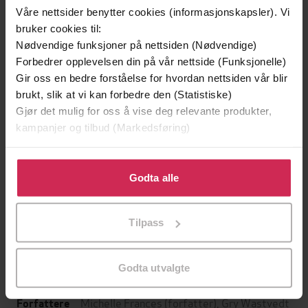
Våre nettsider benytter cookies (informasjonskapsler). Vi
bruker cookies til:
Nødvendige funksjoner på nettsiden (Nødvendige)
Forbedrer opplevelsen din på vår nettside (Funksjonelle)
Gir oss en bedre forståelse for hvordan nettsiden vår blir
brukt, slik at vi kan forbedre den (Statistiske)
Gjør det mulig for oss å vise deg relevante produkter,
kampanjer og tilbud (Markedsføring)
Klikk på «Godta alle» for å gi oss ditt samtykke til å
299,-
349,-
bruke cookies for alle disse formålene. Du kan også
Godta alle
Minnesota
Tørt land
tilpasse ditt samtykke til spesifikke formål ved å klikke
Jo Nesbø
Jørn Lier Horst
på «Tilpass». Du kan når som helst trekke tilbake eller
Tilpass
endre ditt samtykke.
LYDBOK
LYDBOK
Godta utvalgte
Michelle Frances
(forfatter),
Gry Wastvedt
Forfattere