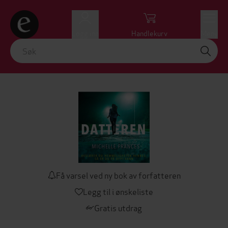
Logg inn
Handlekurv
Meny
Få varsel ved ny bok av forfatteren
Legg til i ønskeliste
Gratis utdrag