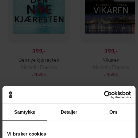
399,-
399,-
Den nye kjæresten
Vikaren
Michelle Frances
Michelle Frances
LYDBOK
LYDBOK
Andre har også kjøpt
Samtykke
Detaljer
Om
Vinner av Rivertonprisen
Premium
Vi bruker cookies