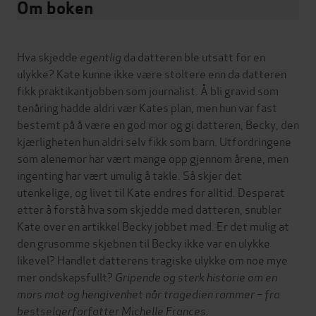
Om boken
Hva skjedde
egentlig
da datteren ble utsatt for en
ulykke? Kate kunne ikke være stoltere enn da datteren
fikk praktikantjobben som journalist. Å bli gravid som
tenåring hadde aldri vær Kates plan, men hun var fast
bestemt på å være en god mor og gi datteren, Becky, den
kjærligheten hun aldri selv fikk som barn. Utfordringene
som alenemor har vært mange opp gjennom årene, men
ingenting har vært umulig å takle. Så skjer det
utenkelige, og livet til Kate endres for alltid. Desperat
etter å forstå hva som skjedde med datteren, snubler
Kate over en artikkel Becky jobbet med. Er det mulig at
den grusomme skjebnen til Becky ikke var en ulykke
likevel? Handlet datterens tragiske ulykke om noe mye
mer ondskapsfullt?
Gripende og sterk historie om en
mors mot og hengivenhet når tragedien rammer – fra
bestselgerforfatter Michelle Frances.