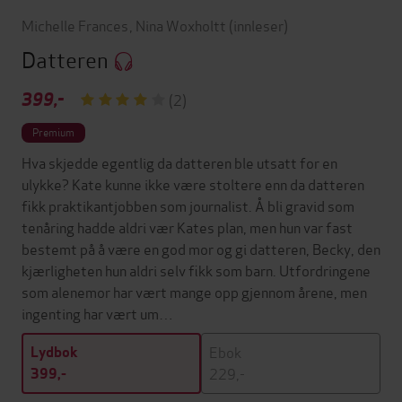
Michelle Frances
,
Nina Woxholtt
(innleser)
Datteren
399,-
(2)
Premium
Hva skjedde egentlig da datteren ble utsatt for en
ulykke? Kate kunne ikke være stoltere enn da datteren
fikk praktikantjobben som journalist. Å bli gravid som
tenåring hadde aldri vær Kates plan, men hun var fast
bestemt på å være en god mor og gi datteren, Becky, den
kjærligheten hun aldri selv fikk som barn. Utfordringene
som alenemor har vært mange opp gjennom årene, men
ingenting har vært um…
Ebok
Lydbok
229,-
399,-