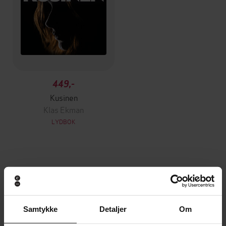
449,-
Kusinen
Klas Ekman
LYDBOK
Andre har også kjøpt
Vinner av Rivertonprisen
Første gang på tilbud
Samtykke
Detaljer
Om