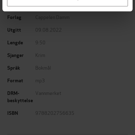
(oversetter),
Benjamin Helstad
(innleser)
Cappelen Damm
Forlag
09.08.2022
Utgitt
9:50
Lengde
Krim
Sjanger
Bokmål
Språk
mp3
Format
Vannmerket
DRM-
beskyttelse
9788202756635
ISBN