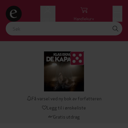
Logg inn
Handlekurv
Meny
Få varsel ved ny bok av forfatteren
Legg til i ønskeliste
Gratis utdrag