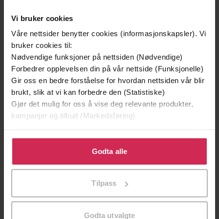
Vi bruker cookies
Våre nettsider benytter cookies (informasjonskapsler). Vi
bruker cookies til:
Nødvendige funksjoner på nettsiden (Nødvendige)
Forbedrer opplevelsen din på vår nettside (Funksjonelle)
Gir oss en bedre forståelse for hvordan nettsiden vår blir
brukt, slik at vi kan forbedre den (Statistiske)
Gjør det mulig for oss å vise deg relevante produkter,
kampanjer og tilbud (Markedsføring)
299,-
399,-
Minnesota
Døde sjeler synger ikke
Klikk på «Godta alle» for å gi oss ditt samtykke til å
Jo Nesbø
Jussi Adler-Olsen
bruke cookies for alle disse formålene. Du kan også
Godta alle
LYDBOK
LYDBOK
tilpasse ditt samtykke til spesifikke formål ved å klikke
på «Tilpass». Du kan når som helst trekke tilbake eller
Tilpass
endre ditt samtykke.
Klas Ekman
(forfatter),
Einar Blomgren
Forfattere
Godta utvalgte