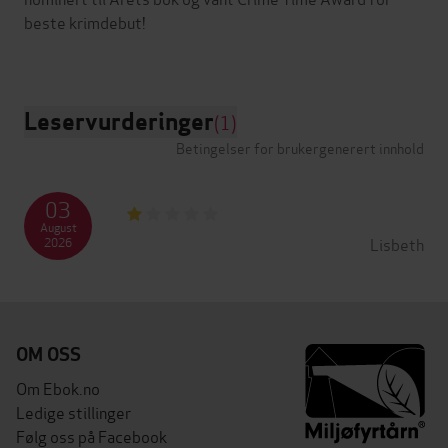
beste krimdebut!
Leservurderinger
(1)
Betingelser for brukergenerert innhold
03
August
Lisbeth
2026
OM OSS
Om Ebok.no
Ledige stillinger
Følg oss på Facebook