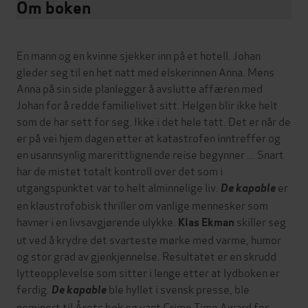
Om boken
En mann og en kvinne sjekker inn på et hotell. Johan
gleder seg til en het natt med elskerinnen Anna. Mens
Anna på sin side planlegger å avslutte affæren med
Johan for å redde familielivet sitt. Helgen blir ikke helt
som de har sett for seg. Ikke i det hele tatt. Det er når de
er på vei hjem dagen etter at katastrofen inntreffer og
en usannsynlig marerittlignende reise begynner ... Snart
har de mistet totalt kontroll over det som i
utgangspunktet var to helt alminnelige liv.
er
De kapable
en klaustrofobisk thriller om vanlige mennesker som
havner i en livsavgjørende ulykke.
skiller seg
Klas Ekman
ut ved å krydre det svarteste mørke med varme, humor
og stor grad av gjenkjennelse. Resultatet er en skrudd
lytteopplevelse som sitter i lenge etter at lydboken er
ferdig.
ble hyllet i svensk presse, ble
De kapable
nominert til Årets bok og vant Crime Time Award for