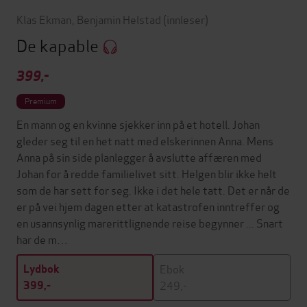
Klas Ekman
,
Benjamin Helstad
(innleser)
De kapable
399,-
Premium
En mann og en kvinne sjekker inn på et hotell. Johan
gleder seg til en het natt med elskerinnen Anna. Mens
Anna på sin side planlegger å avslutte affæren med
Johan for å redde familielivet sitt. Helgen blir ikke helt
som de har sett for seg. Ikke i det hele tatt. Det er når de
er på vei hjem dagen etter at katastrofen inntreffer og
en usannsynlig marerittlignende reise begynner ... Snart
har de m…
Ebok
Lydbok
249,-
399,-