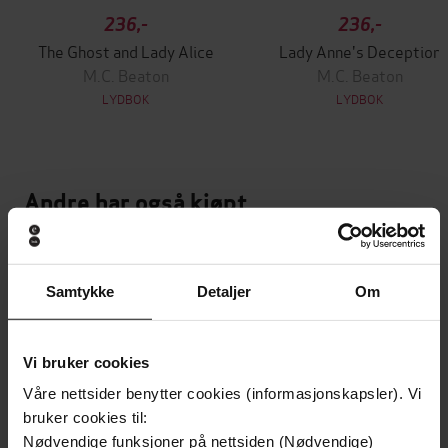
236,-
236,-
The Ghost and Lady Alice
Lady Anne's Deception
M.C. Beaton
M.C. Beaton
LYDBOK
LYDBOK
Andre har også kjøpt
Premium
Premium
Vinner av Rivertonprisen
Samtykke
Detaljer
Om
Vi bruker cookies
Våre nettsider benytter cookies (informasjonskapsler). Vi
bruker cookies til:
Nødvendige funksjoner på nettsiden (Nødvendige)