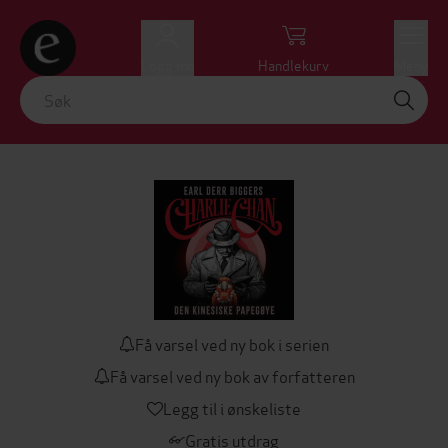
Logg inn
Handlekurv
Meny
Få varsel ved ny bok i serien
Få varsel ved ny bok av forfatteren
Legg til i ønskeliste
Gratis utdrag