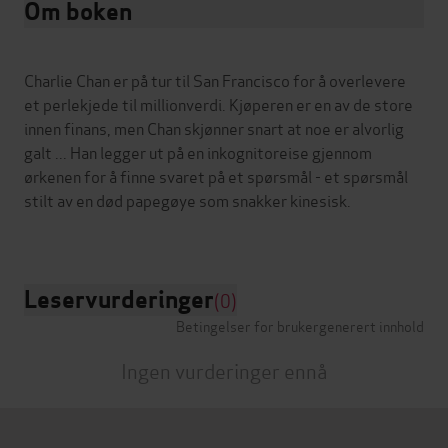
Om boken
Charlie Chan er på tur til San Francisco for å overlevere
et perlekjede til millionverdi. Kjøperen er en av de store
innen finans, men Chan skjønner snart at noe er alvorlig
galt ... Han legger ut på en inkognitoreise gjennom
ørkenen for å finne svaret på et spørsmål - et spørsmål
stilt av en død papegøye som snakker kinesisk.
Leservurderinger
(0)
Betingelser for brukergenerert innhold
Ingen vurderinger ennå