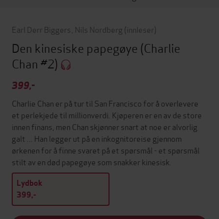
Earl Derr Biggers
,
Nils Nordberg
(innleser)
Den kinesiske papegøye
(Charlie
Chan #2)
399,-
Charlie Chan er på tur til San Francisco for å overlevere
et perlekjede til millionverdi. Kjøperen er en av de store
innen finans, men Chan skjønner snart at noe er alvorlig
galt ... Han legger ut på en inkognitoreise gjennom
ørkenen for å finne svaret på et spørsmål - et spørsmål
stilt av en død papegøye som snakker kinesisk.
Lydbok
399,-