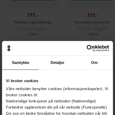
399,-
399,-
Mannen med nøklene
Honolulu-mysteriet
Earl Derr Biggers
Earl Derr Biggers
LYDBOK
LYDBOK
Andre har også kjøpt
Samtykke
Detaljer
Om
Premium
Premium
Vi bruker cookies
Vinner av Rivertonprisen
Første gang på tilbud
Våre nettsider benytter cookies (informasjonskapsler). Vi
bruker cookies til:
Nødvendige funksjoner på nettsiden (Nødvendige)
Forbedrer opplevelsen din på vår nettside (Funksjonelle)
Gir oss en bedre forståelse for hvordan nettsiden vår blir