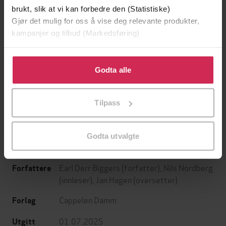
brukt, slik at vi kan forbedre den (Statistiske)
Gjør det mulig for oss å vise deg relevante produkter,
kampanjer og tilbud (Markedsføring)
Klikk på «Godta alle» for å gi oss ditt samtykke til å
bruke cookies for alle disse formålene. Du kan også
Godta alle
199,-
349,-
tilpasse ditt samtykke til spesifikke formål ved å klikke
Minnesota
Utskudd
på «Tilpass». Du kan når som helst trekke tilbake eller
Jo Nesbø
Jørn Lier Horst
Tilpass
endre ditt samtykke.
EBOK
EBOK
Godta utvalgte
Earl Derr Biggers
(forfatter),
Nils Nordberg
Forfattere
(innleser),
Jan Hagen
(oversetter)
Cappelen Damm
Forlag
01.07.2025
Utgitt