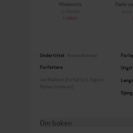
Minnesota
Døde sje
Jo Nesbø
Jussi
LYDBOK
kriminalroman
Undertittel
Forla
Forfattere
Utgit
Jan Mehlum
(forfatter),
Sigurd
Leng
Myhre
(innleser)
Sjang
Om boken