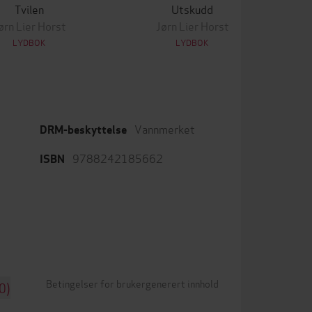
Tvilen
Utskudd
ørn Lier Horst
Jørn Lier Horst
LYDBOK
LYDBOK
Vannmerket
DRM-beskyttelse
9788242185662
ISBN
Betingelser for brukergenerert innhold
0)