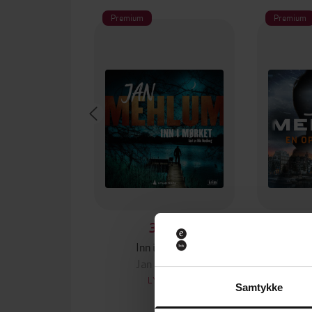
Premium
Premium
399,-
Inn i mørket
En o
Jan Mehlum
Ja
LYDBOK
Samtykke