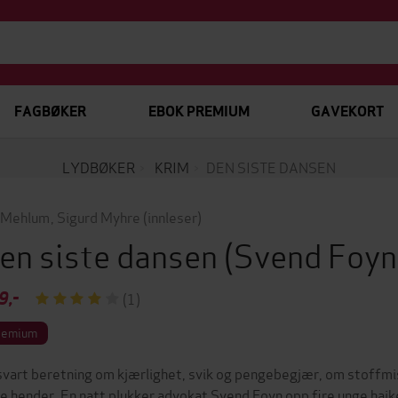
FAGBØKER
EBOK PREMIUM
GAVEKORT
LYDBØKER
KRIM
DEN SISTE DANSEN
 Mehlum
,
Sigurd Myhre
(innleser)
en siste dansen
(Svend Foyn
9,-
(1)
remium
svart beretning om kjærlighet, svik og pengebegjær, om stoffmisb
e hender. En natt plukker advokat Svend Foyn opp fire unge haik