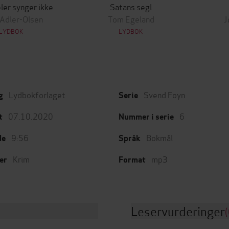
ler synger ikke
Satans segl
 Adler-Olsen
Tom Egeland
J
LYDBOK
LYDBOK
Lydbokforlaget
Svend Foyn
g
Serie
07.10.2020
6
t
Nummer i serie
9:56
Bokmål
de
Språk
Krim
mp3
er
Format
Leservurderinger
(