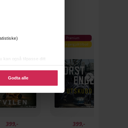
Premium
atistiske)
Første gang på tilbud
u kan også tilpasse ditt
 eller endre ditt samtykke.
Godta alle
399,-
399,-