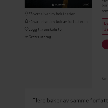
bor
ram
Få varsel ved ny bok i serien
Få varsel ved ny bok av forfatteren
L
Legg til i ønskeliste
39
Gratis utdrag
Kan 
Flere bøker av samme forfat