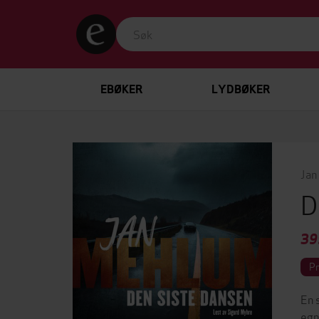
EBØKER
LYDBØKER
Jan
D
39
P
En 
egn