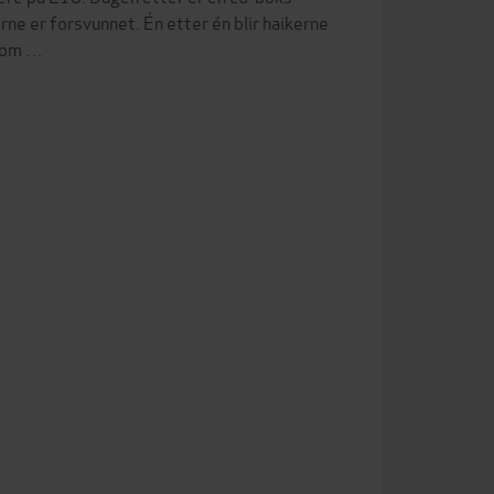
rne er forsvunnet. Én etter én blir haikerne
 som …