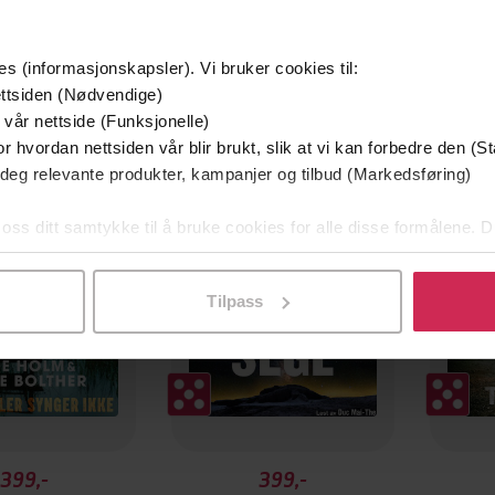
es (informasjonskapsler). Vi bruker cookies til:
ttsiden (Nødvendige)
 vår nettside (Funksjonelle)
g på tilbud
r hvordan nettsiden vår blir brukt, slik at vi kan forbedre den (St
 deg relevante produkter, kampanjer og tilbud (Markedsføring)
 oss ditt samtykke til å bruke cookies for alle disse formålene. D
l ved å klikke på «Tilpass». Du kan når som helst trekke tilbake
Tilpass
399,-
399,-