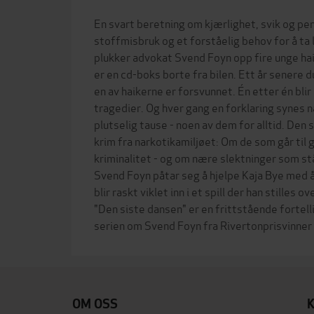
En svart beretning om kjærlighet, svik og p
stoffmisbruk og et forståelig behov for å ta 
plukker advokat Svend Foyn opp fire unge ha
er en cd-boks borte fra bilen. Ett år senere
en av haikerne er forsvunnet. Én etter én bli
tragedier. Og hver gang en forklaring synes n
plutselig tause - noen av dem for alltid. Den 
krim fra narkotikamiljøet: Om de som går til 
kriminalitet - og om nære slektninger som stå
Svend Foyn påtar seg å hjelpe Kaja Bye med å
blir raskt viklet inn i et spill der han stille
"Den siste dansen" er en frittstående fortell
OM OSS