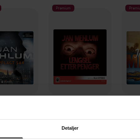
Premium
Premi
69,-
149,-
pplagt sak
Lengsel etter penger
F
n Mehlum
Jan Mehlum
LYDBOK
LYDBOK
Detaljer