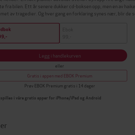
te fra bilen. Ett år senere dukker cd-boksen opp, men en av haike
met av tragedier. Og hver gang en forklaring synes nær, blir de
Ebok
ydbok
99,-
9,-
Legg i handlekurven
eller
Gratis i appen med EBOK Premium
Prøv EBOK Premium gratis i 14 dager
spilles i våre gratis apper for iPhone/iPad og Android
ter