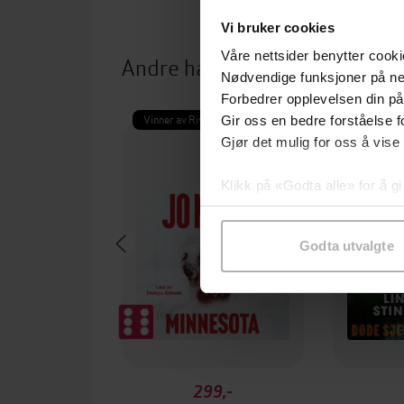
Vi bruker cookies
Våre nettsider benytter cooki
Andre har også kjøpt
Nødvendige funksjoner på ne
Forbedrer opplevelsen din på
Vinner av Rivertonprisen
Første gan
Gir oss en bedre forståelse fo
Gjør det mulig for oss å vise
Klikk på «Godta alle» for å gi
samtykke til spesifikke formå
Godta utvalgte
299,-