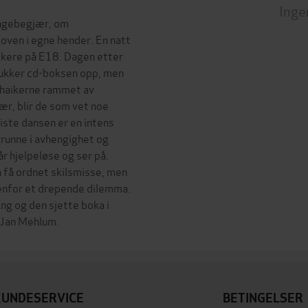
Inge
engebegjær, om
loven i egne hender. En natt
ikere på E18. Dagen etter
 dukker cd-boksen opp, men
r haikerne rammet av
ær, blir de som vet noe
siste dansen er en intens
grunne i avhengighet og
r hjelpeløse og ser på.
 få ordnet skilsmisse, men
s ovenfor et drepende dilemma.
ing og den sjette boka i
KUNDESERVICE
BETINGELSER