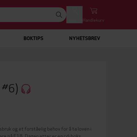
Logg inn
Handlekurv
BOKTIPS
NYHETSBREV
 #6)
ruk og et forståelig behov for å ta loven i
ere på E18. Dagen etter er en cd-boks