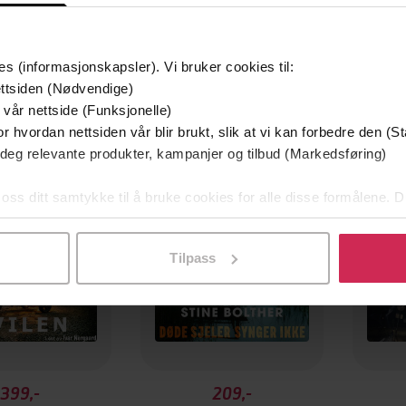
es (informasjonskapsler). Vi bruker cookies til:
ttsiden (Nødvendige)
 vår nettside (Funksjonelle)
Første gang på tilbud
r hvordan nettsiden vår blir brukt, slik at vi kan forbedre den (St
Første
 deg relevante produkter, kampanjer og tilbud (Markedsføring)
 oss ditt samtykke til å bruke cookies for alle disse formålene. D
l ved å klikke på «Tilpass». Du kan når som helst trekke tilbake
Tilpass
399,-
209,-