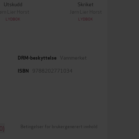
Utskudd
Skriket
ørn Lier Horst
Jørn Lier Horst
LYDBOK
LYDBOK
Vannmerket
DRM-beskyttelse
9788202771034
ISBN
Betingelser for brukergenerert innhold
0)