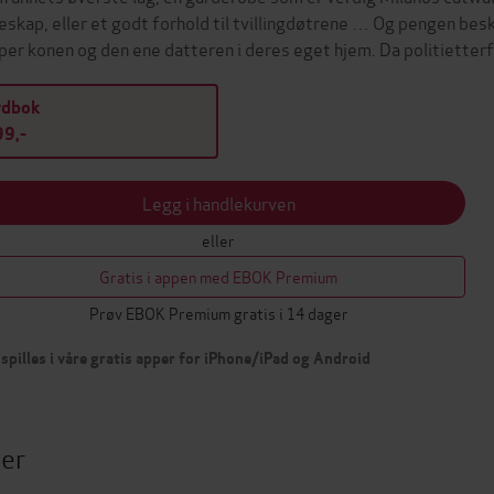
eskap, eller et godt forhold til tvillingdøtrene … Og pengen besk
per konen og den ene datteren i deres eget hjem. Da politiett
ydbok
9,-
Legg i handlekurven
eller
Gratis i appen med EBOK Premium
Prøv EBOK Premium gratis i 14 dager
spilles i våre gratis apper for iPhone/iPad og Android
ter