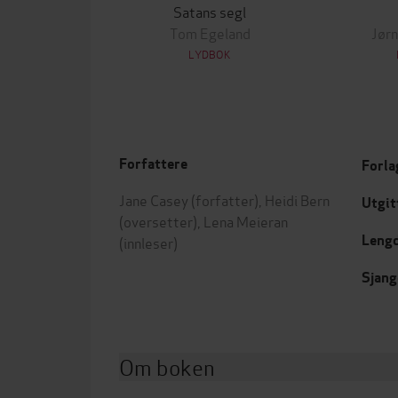
Satans segl
Tom Egeland
Jørn
LYDBOK
Forfattere
Forla
Jane Casey
(forfatter),
Heidi Bern
Utgit
(oversetter),
Lena Meieran
Leng
(innleser)
Sjang
Om boken