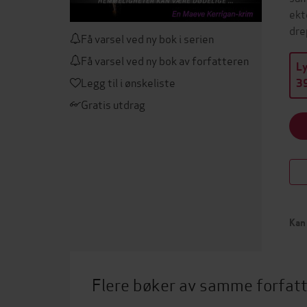
ekt
dre
Få varsel ved ny bok i serien
Få varsel ved ny bok av forfatteren
L
Legg til i ønskeliste
39
Gratis utdrag
Kan 
Flere bøker av samme forfat