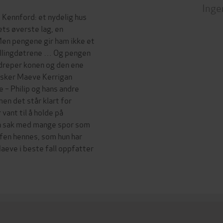
Inge
 Kennford: et nydelig hus
ts øverste lag, en
Men pengene gir ham ikke et
tvillingdøtrene … Og pengen
 dreper konen og den ene
orsker Maeve Kerrigan
– Philip og hans andre
men det står klart for
vant til å holde på
en sak med mange spor som
jefen hennes, som hun har
 Maeve i beste fall oppfatter