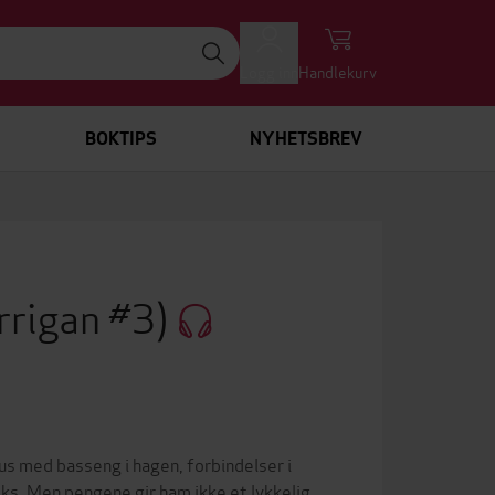
Logg inn
Handlekurv
BOKTIPS
NYHETSBREV
rrigan #3)
us med basseng i hagen, forbindelser i
ks. Men pengene gir ham ikke et lykkelig