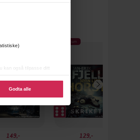
Premium
Premium
atistiske)
 gang på tilbud
u kan også tilpasse ditt
 eller endre ditt samtykke.
Godta alle
149,-
129,-