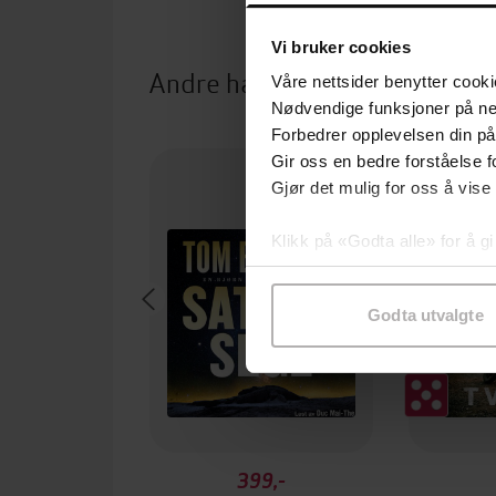
Vi bruker cookies
Andre har også kjøpt
Våre nettsider benytter cooki
Nødvendige funksjoner på ne
Forbedrer opplevelsen din på
Gir oss en bedre forståelse fo
Gjør det mulig for oss å vise
Klikk på «Godta alle» for å gi
samtykke til spesifikke formå
Godta utvalgte
399,-