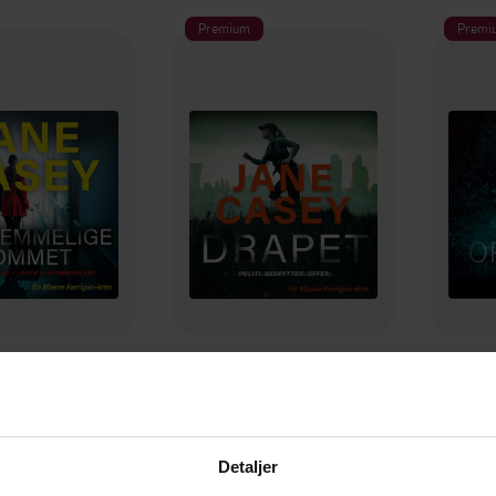
Premium
Premi
399,-
350,-
melige rommet
Drapet
ne Casey
Jane Casey
LYDBOK
LYDBOK
Detaljer