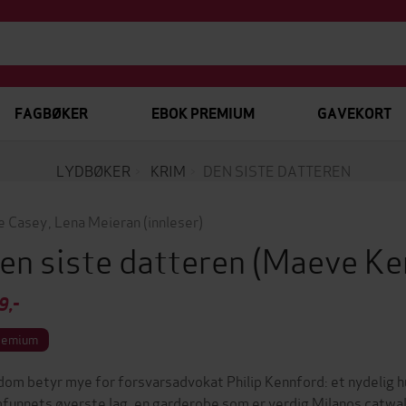
FAGBØKER
EBOK PREMIUM
GAVEKORT
LYDBØKER
KRIM
DEN SISTE DATTEREN
e Casey
,
Lena Meieran
(innleser)
en siste datteren
(Maeve Ke
9,-
remium
dom betyr mye for forsvarsadvokat Philip Kennford: et nydelig h
funnets øverste lag, en garderobe som er verdig Milanos catwal