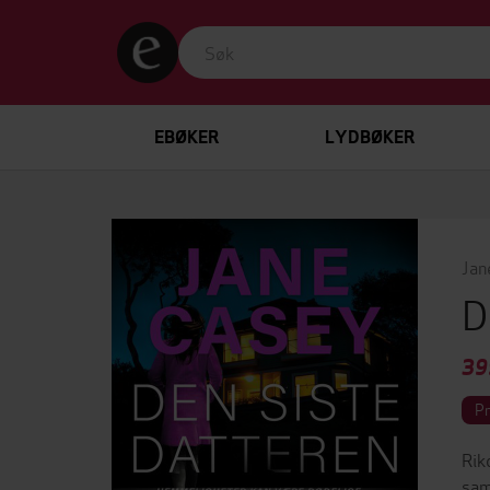
EBØKER
LYDBØKER
Jan
D
39
P
Rik
sam