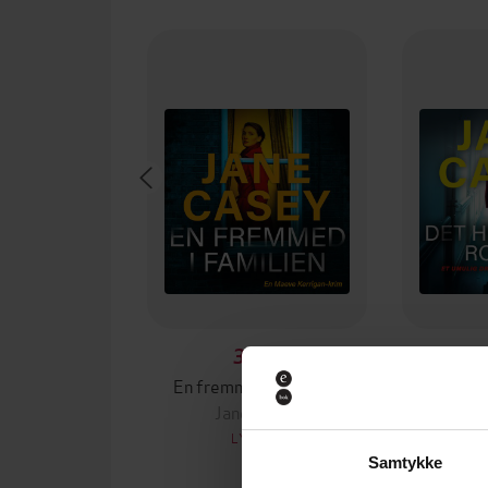
399,-
En fremmed i familien
Det hem
Jane Casey
Ja
LYDBOK
Samtykke