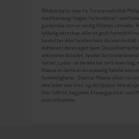
Rikdom betyr mye for forsvarsadvokat Philip
med basseng i hagen, forbindelser i samfunne
garderobe som er verdig Milanos catwalks. 
lykkelig ekteskap, eller et godt forhold til 
beskytter ikke familien hans da noen brutalt
datteren i deres eget hjem. Da politietterf
ankommer åstedet, hevder de to overlevende 
datter, Lydia – at de ikke har sett noen ting, 
Maeve at dette er en ulykkelig familie som er 
hemmeligheter. Snart er Maeve viklet inn i 
ikke leder noe sted, og det hjelper ikke at s
stor tillit til, begynner å ta avgjørelser som
som tvilsomme.