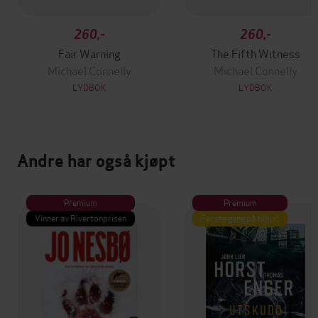
260,-
260,-
Fair Warning
The Fifth Witness
Michael Connelly
Michael Connelly
LYDBOK
LYDBOK
Andre har også kjøpt
Premium
Premium
Vinner av Rivertonprisen
Første gang på tilbud