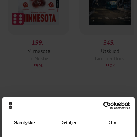
199,-
349,-
Minnesota
Utskudd
Jo Nesbø
Jørn Lier Horst
EBOK
EBOK
Inspiration for the hit Amazon Prime series
Undertittel
BALLARD
Michael Connelly
(forfatter),
Christine
Forfattere
Samtykke
Detaljer
Om
Lakin
(innleser),
Titus Welliver
(innleser)