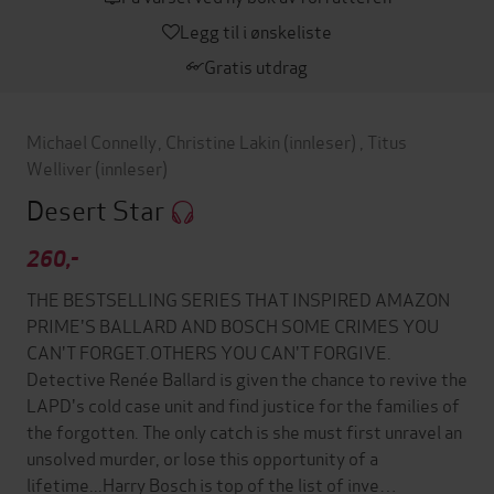
Legg til i ønskeliste
Gratis utdrag
Michael Connelly
,
Christine Lakin
(innleser)
,
Titus
Welliver
(innleser)
Desert Star
260,-
THE BESTSELLING SERIES THAT INSPIRED AMAZON
PRIME'S BALLARD AND BOSCH SOME CRIMES YOU
CAN'T FORGET.OTHERS YOU CAN'T FORGIVE.
Detective Renée Ballard is given the chance to revive the
LAPD's cold case unit and find justice for the families of
the forgotten. The only catch is she must first unravel an
unsolved murder, or lose this opportunity of a
lifetime...Harry Bosch is top of the list of inve…