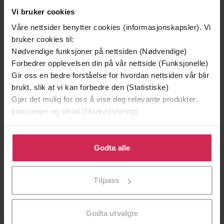
Orion
Forlag
Vi bruker cookies
08.11.2022
Utgitt
Våre nettsider benytter cookies (informasjonskapsler). Vi
bruker cookies til:
9:38
Lengde
Nødvendige funksjoner på nettsiden (Nødvendige)
Krim
Forbedrer opplevelsen din på vår nettside (Funksjonelle)
Sjanger
Gir oss en bedre forståelse for hvordan nettsiden vår blir
English
Språk
brukt, slik at vi kan forbedre den (Statistiske)
Gjør det mulig for oss å vise deg relevante produkter,
mp3
Format
kampanjer og tilbud (Markedsføring)
Kun app
DRM-
Klikk på «Godta alle» for å gi oss ditt samtykke til å
beskyttelse
bruke cookies for alle disse formålene. Du kan også
Godta alle
9781409186274
tilpasse ditt samtykke til spesifikke formål ved å klikke
ISBN
på «Tilpass». Du kan når som helst trekke tilbake eller
Tilpass
endre ditt samtykke.
Om boken
Godta utvalgte