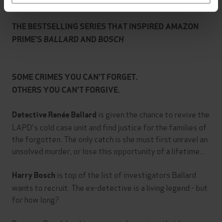
THE BESTSELLING SERIES THAT INSPIRED AMAZON
PRIME'S
BALLARD
AND
BOSCH
SOME CRIMES YOU CAN'T FORGET.
OTHERS YOU CAN'T FORGIVE.
is given the chance to revive the
Detective Renée Ballard
LAPD's cold case unit and find justice for the families of
the forgotten. The only catch is she must first unravel an
unsolved murder, or lose this opportunity of a lifetime...
is top of the list of investigators Ballard
Harry Bosch
wants to recruit. The ex-detective is a living legend - but
for how long?