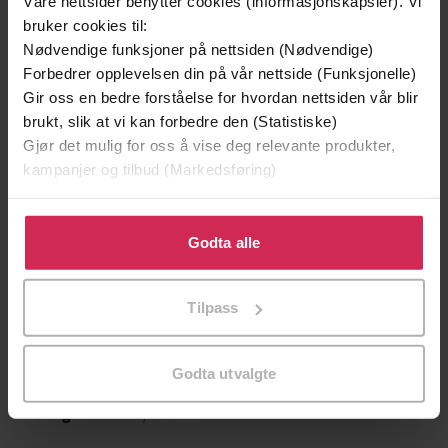
Våre nettsider benytter cookies (informasjonskapsler). Vi
bruker cookies til:
Nødvendige funksjoner på nettsiden (Nødvendige)
Forbedrer opplevelsen din på vår nettside (Funksjonelle)
Gir oss en bedre forståelse for hvordan nettsiden vår blir
brukt, slik at vi kan forbedre den (Statistiske)
Gjør det mulig for oss å vise deg relevante produkter,
299,-
399,-
kampanjer og tilbud (Markedsføring)
Minnesota
Døde sjeler synger ikke
Jo Nesbø
Jussi Adler-Olsen
Klikk på «Godta alle» for å gi oss ditt samtykke til å
LYDBOK
LYDBOK
bruke cookies for alle disse formålene. Du kan også
Godta alle
tilpasse ditt samtykke til spesifikke formål ved å klikke
på «Tilpass». Du kan når som helst trekke tilbake eller
Tilpass
endre ditt samtykke.
Pernille Rygg
(forfatter),
Charlotte
Forfattere
Grundt
(innleser)
Godta utvalgte
Gyldendal
Forlag