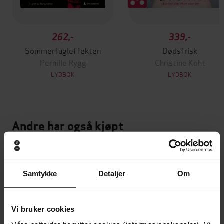
262,-
339,-
Sommerfugleffekten
Dødsfrisk
Pernille Rygg
Christine Koht
LYDBOK
LYDBOK
Andre har også kjøpt
Vinner av Rivertonprisen
Første gang på tilbud
Samtykke
Detaljer
Om
Vi bruker cookies