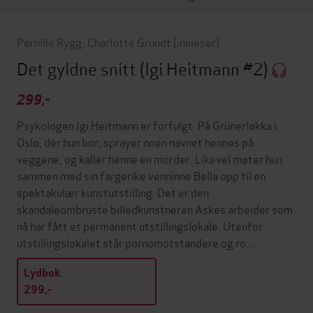
Pernille Rygg
,
Charlotte Grundt
(innleser)
Det gyldne snitt
(Igi Heitmann #2)
299,-
Psykologen Igi Heitmann er forfulgt. På Grünerløkka i
Oslo, der hun bor, sprayer noen navnet hennes på
veggene, og kaller henne en morder. Likevel møter hun
sammen med sin fargerike venninne Bella opp til en
spektakulær kunstutstilling. Det er den
skandaleombruste billedkunstneren Askes arbeider som
nå har fått et permanent utstillingslokale. Utenfor
utstillingslokalet står pornomotstandere og ro…
Lydbok
299,-