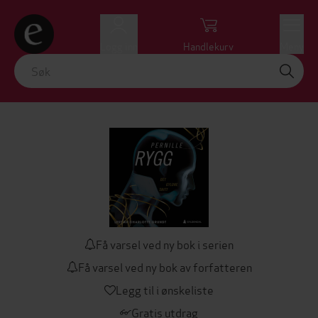
Logg inn
Handlekurv
Meny
Få varsel ved ny bok i serien
Få varsel ved ny bok av forfatteren
Legg til i ønskeliste
Gratis utdrag