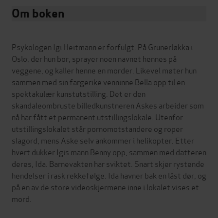
Om boken
Psykologen Igi Heitmann er forfulgt. På Grünerløkka i
Oslo, der hun bor, sprayer noen navnet hennes på
veggene, og kaller henne en morder. Likevel møter hun
sammen med sin fargerike venninne Bella opp til en
spektakulær kunstutstilling. Det er den
skandaleombruste billedkunstneren Askes arbeider som
nå har fått et permanent utstillingslokale. Utenfor
utstillingslokalet står pornomotstandere og roper
slagord, mens Aske selv ankommer i helikopter. Etter
hvert dukker Igis mann Benny opp, sammen med datteren
deres, Ida. Barnevakten har sviktet. Snart skjer rystende
hendelser i rask rekkefølge. Ida havner bak en låst dør, og
på en av de store videoskjermene inne i lokalet vises et
mord.