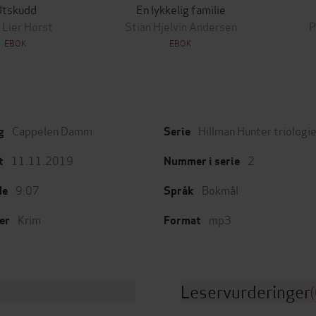
Utskudd
En lykkelig familie
 Lier Horst
Stian Hjelvin Andersen
P
EBOK
EBOK
Cappelen Damm
Hillman Hunter triologi
g
Serie
11.11.2019
2
t
Nummer i serie
9:07
Bokmål
de
Språk
Krim
mp3
er
Format
Leservurderinger
(