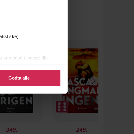
atistiske)
u kan også tilpasse ditt
 eller endre ditt samtykke.
Godta alle
349,-
249,-