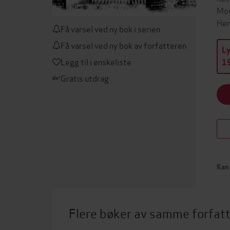
Mow
Hen
Få varsel ved ny bok i serien
Få varsel ved ny bok av forfatteren
L
Legg til i ønskeliste
19
Gratis utdrag
Kan 
Flere bøker av samme forfat