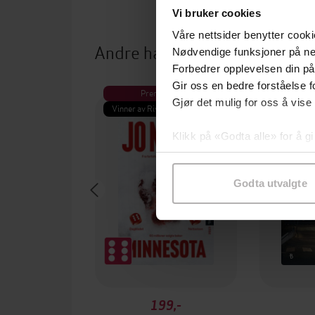
Vi bruker cookies
Våre nettsider benytter cooki
Andre har også kjøpt
Nødvendige funksjoner på ne
Forbedrer opplevelsen din på
Gir oss en bedre forståelse fo
Premium
Pre
Gjør det mulig for oss å vise
Vinner av Rivertonprisen
Første gan
Klikk på «Godta alle» for å gi
samtykke til spesifikke formå
Godta utvalgte
199,-