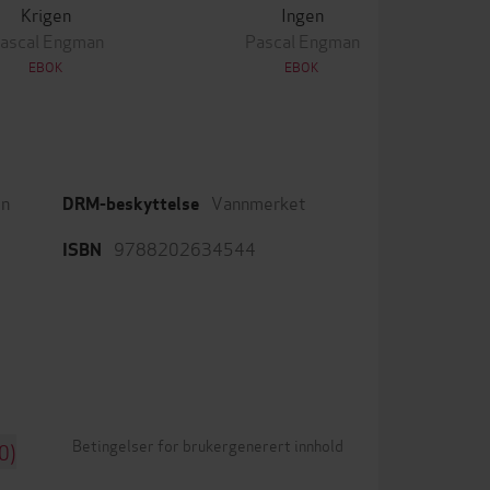
Krigen
Ingen
ascal Engman
Pascal Engman
EBOK
EBOK
en
Vannmerket
DRM-beskyttelse
9788202634544
ISBN
Betingelser for brukergenerert innhold
0)