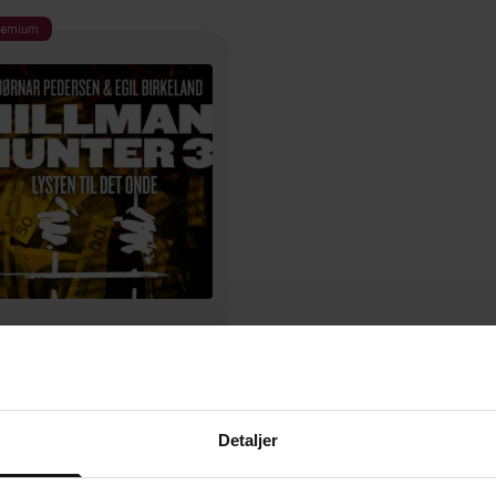
remium
199,-
Lysten til det onde
Bjørnar Pedersen
Detaljer
LYDBOK