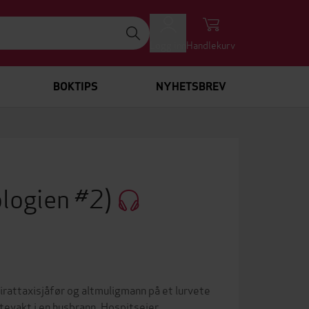
Logg inn
Handlekurv
BOKTIPS
NYHETSBREV
ologien #2)
irattaxisjåfør og altmuligmann på et lurvete
tevakt i en husbrann. Hospitseier