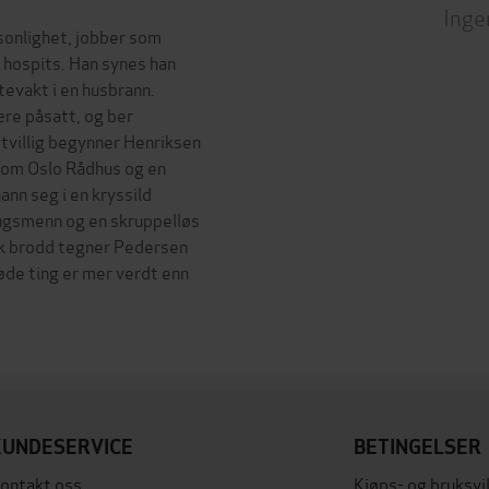
Inge
sonlighet, jobber som
e hospits. Han synes han
evakt i en husbrann.
re påsatt, og ber
otvillig begynner Henriksen
llom Oslo Rådhus og en
nn seg i en kryssild
ingsmenn og en skruppelløs
sk brodd tegner Pedersen
øde ting er mer verdt enn
KUNDESERVICE
BETINGELSER
ontakt oss
Kjøps- og bruksvi