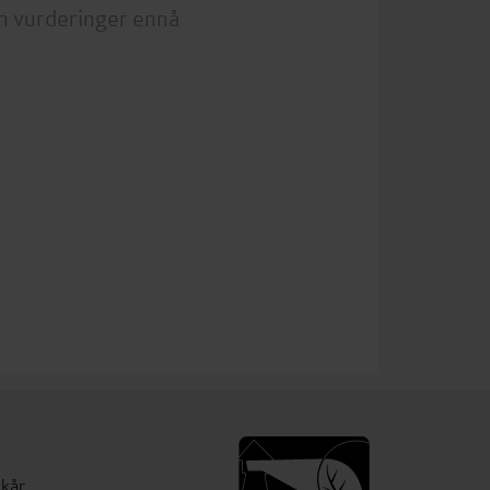
n vurderinger ennå
lkår