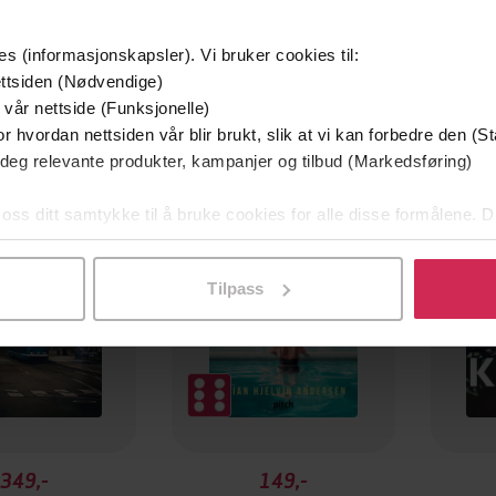
es (informasjonskapsler). Vi bruker cookies til:
ttsiden (Nødvendige)
 vår nettside (Funksjonelle)
r hvordan nettsiden vår blir brukt, slik at vi kan forbedre den (St
mium
Premium
 deg relevante produkter, kampanjer og tilbud (Markedsføring)
g på tilbud
 oss ditt samtykke til å bruke cookies for alle disse formålene. D
l ved å klikke på «Tilpass». Du kan når som helst trekke tilbake
Tilpass
349,-
149,-