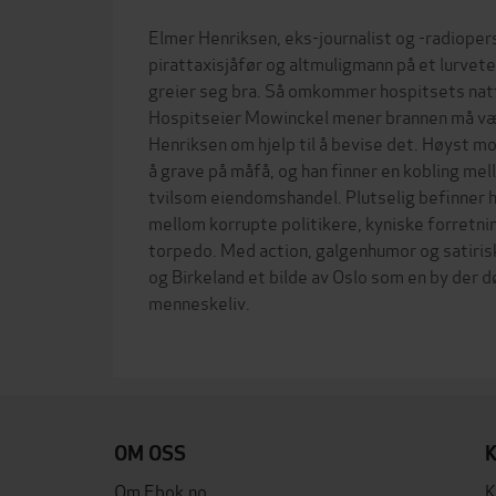
Elmer Henriksen, eks-journalist og -radioper
pirattaxisjåfør og altmuligmann på et lurvet
greier seg bra. Så omkommer hospitsets natt
Hospitseier Mowinckel mener brannen må væ
Henriksen om hjelp til å bevise det. Høyst m
å grave på måfå, og han finner en kobling me
tvilsom eiendomshandel. Plutselig befinner ha
mellom korrupte politikere, kyniske forretn
torpedo. Med action, galgenhumor og satiri
og Birkeland et bilde av Oslo som en by der d
menneskeliv.
OM OSS
Om Ebok.no
K