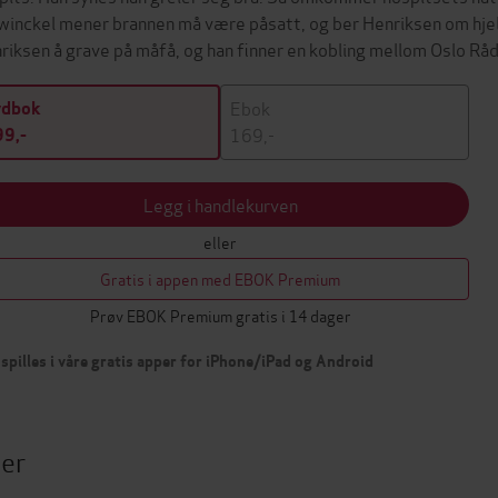
inckel mener brannen må være påsatt, og ber Henriksen om hjelp
riksen å grave på måfå, og han finner en kobling mellom Oslo Rå
Ebok
ydbok
169,-
9,-
Legg i handlekurven
eller
Gratis i appen med EBOK Premium
Prøv EBOK Premium gratis i 14 dager
spilles i våre gratis apper for iPhone/iPad og Android
ter