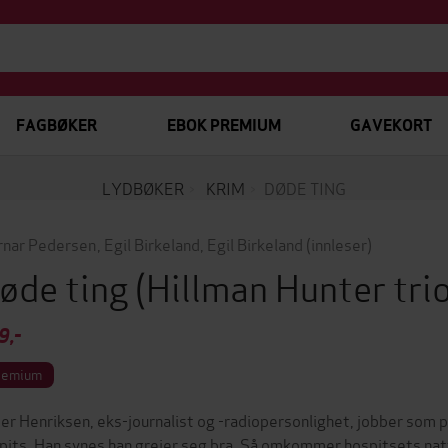
FAGBØKER
EBOK PREMIUM
GAVEKORT
LYDBØKER
KRIM
DØDE TING
rnar Pedersen
,
Egil Birkeland
,
Egil Birkeland
(innleser)
øde ting
(Hillman Hunter tri
9,-
remium
er Henriksen, eks-journalist og -radiopersonlighet, jobber som p
pits. Han synes han greier seg bra. Så omkommer hospitsets nat