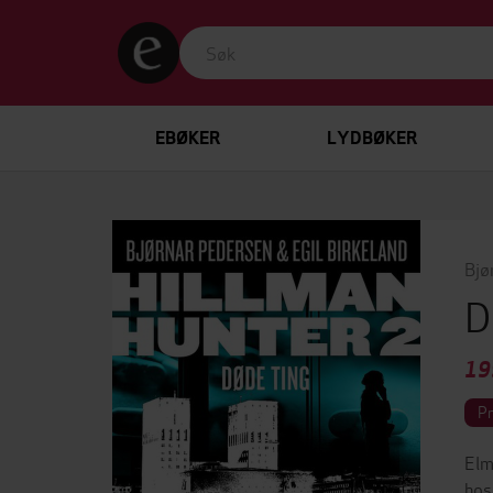
EBØKER
LYDBØKER
Bjø
D
19
P
Elm
hos