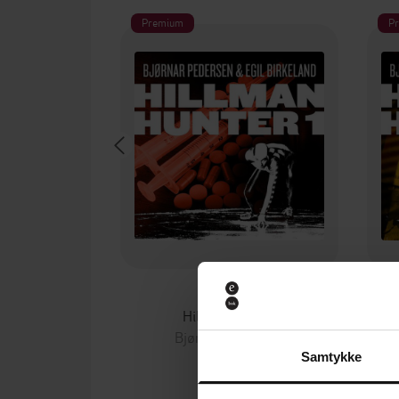
Premium
P
199,-
Hillman Hunter
Bjørnar Pedersen
Samtykke
LYDBOK