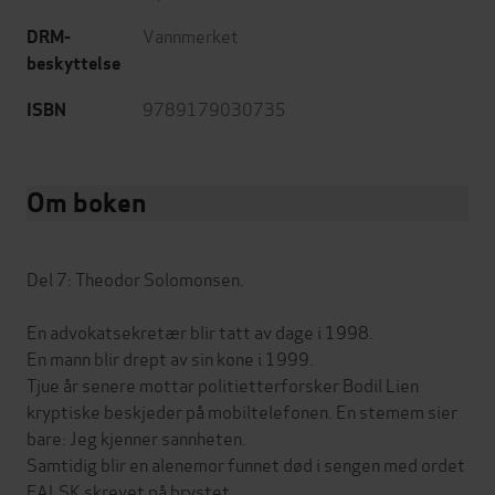
Vannmerket
DRM-
beskyttelse
9789179030735
ISBN
Om boken
Del 7: Theodor Solomonsen.
En advokatsekretær blir tatt av dage i 1998.
En mann blir drept av sin kone i 1999.
Tjue år senere mottar politietterforsker Bodil Lien
kryptiske beskjeder på mobiltelefonen. En stemem sier
bare: Jeg kjenner sannheten.
Samtidig blir en alenemor funnet død i sengen med ordet
FALSK skrevet på brystet.