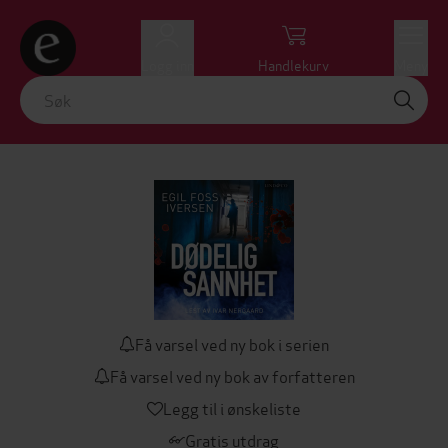
Logg inn
Handlekurv
Meny
Få varsel ved ny bok i serien
Få varsel ved ny bok av forfatteren
Legg til i ønskeliste
Gratis utdrag