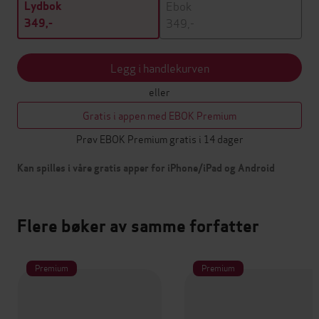
Ebok
Lydbok
349,-
349,-
Legg i handlekurven
eller
Gratis i appen med EBOK Premium
Prøv EBOK Premium gratis i 14 dager
Kan spilles i våre gratis apper for iPhone/iPad og Android
Flere bøker av samme forfatter
Premium
Premium