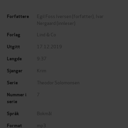
Egil Foss Iversen
(forfatter),
Ivar
Forfattere
Nergaard
(innleser)
Lind & Co
Forlag
17.12.2019
Utgitt
9:37
Lengde
Krim
Sjanger
Theodor Solomonsen
Serie
7
Nummer i
serie
Bokmål
Språk
mp3
Format