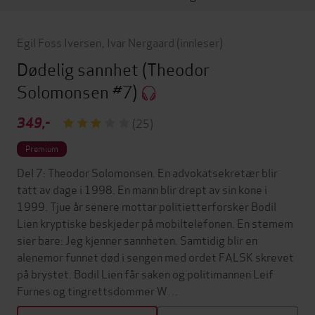
Egil Foss Iversen
,
Ivar Nergaard
(innleser)
Dødelig sannhet
(Theodor
Solomonsen #7)
349,-
(25)
Premium
Del 7: Theodor Solomonsen. En advokatsekretær blir
tatt av dage i 1998. En mann blir drept av sin kone i
1999. Tjue år senere mottar politietterforsker Bodil
Lien kryptiske beskjeder på mobiltelefonen. En stemem
sier bare: Jeg kjenner sannheten. Samtidig blir en
alenemor funnet død i sengen med ordet FALSK skrevet
på brystet. Bodil Lien får saken og politimannen Leif
Furnes og tingrettsdommer W…