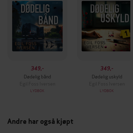
349,-
349,-
Dødelig bånd
Dødelig uskyld
Egil Foss Iversen
Egil Foss Iversen
LYDBOK
LYDBOK
Andre har også kjøpt