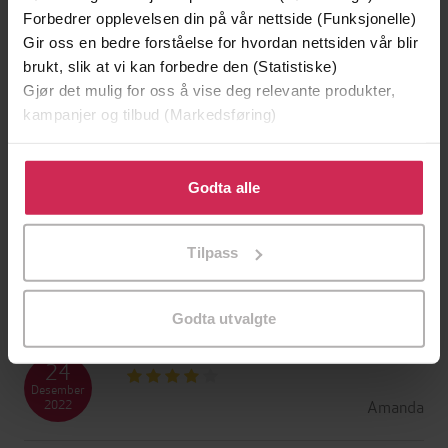
Forbedrer opplevelsen din på vår nettside (Funksjonelle)
Gir oss en bedre forståelse for hvordan nettsiden vår blir
25
brukt, slik at vi kan forbedre den (Statistiske)
Januar
Kristine
2023
Gjør det mulig for oss å vise deg relevante produkter,
kampanjer og tilbud (Markedsføring)
10
Klikk på «Godta alle» for å gi oss ditt samtykke til å
Januar
bruke cookies for alle disse formålene. Du kan også
Godta alle
Tone
2023
tilpasse ditt samtykke til spesifikke formål ved å klikke
på «Tilpass». Du kan når som helst trekke tilbake eller
Tilpass
endre ditt samtykke.
04
Januar
Even
2023
Godta utvalgte
24
Desember
Amanda
2022