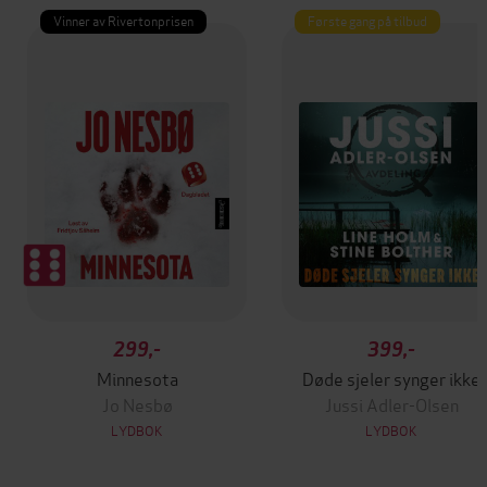
Vinner av Rivertonprisen
Første gang på tilbud
299,-
399,-
Minnesota
Døde sjeler synger ikke
Jo Nesbø
Jussi Adler-Olsen
LYDBOK
LYDBOK