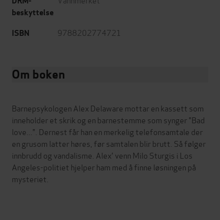
DRM-
beskyttelse
9788202774721
ISBN
Om boken
Barnepsykologen Alex Delaware mottar en kassett som
inneholder et skrik og en barnestemme som synger "Bad
love...". Dernest får han en merkelig telefonsamtale der
en grusom latter høres, før samtalen blir brutt. Så følger
innbrudd og vandalisme. Alex' venn Milo Sturgis i Los
Angeles-politiet hjelper ham med å finne løsningen på
mysteriet.