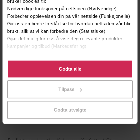
bruker cookies til:
Nødvendige funksjoner på nettsiden (Nødvendige)
Forbedrer opplevelsen din på vår nettside (Funksjonelle)
Gir oss en bedre forståelse for hvordan nettsiden vår blir
brukt, slik at vi kan forbedre den (Statistiske)
Gjør det mulig for oss å vise deg relevante produkter,
kampanjer og tilbud (Markedsføring)
Klikk på «Godta alle» for å gi oss ditt samtykke til å
bruke cookies for alle disse formålene. Du kan også
Godta alle
tilpasse ditt samtykke til spesifikke formål ved å klikke
299,-
399,-
på «Tilpass». Du kan når som helst trekke tilbake eller
Tilpass
Minnesota
Døde sjeler synger ikke
endre ditt samtykke.
Jo Nesbø
Jussi Adler-Olsen
LYDBOK
LYDBOK
Godta utvalgte
Jonathan Kellerman
(forfatter),
Stig