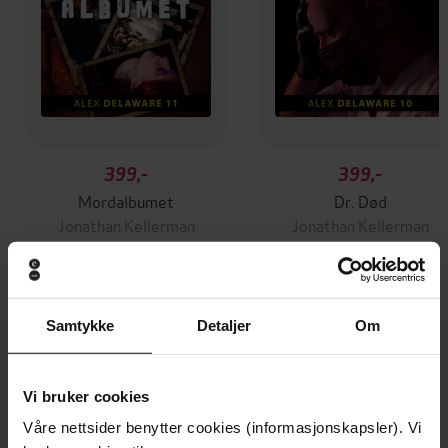
399,-
399,-
Mordalbumet
Dr. Død
Jonathan Kellerman
Jonathan Kellerman
LYDBOK
LYDBOK
Samtykke
Detaljer
Om
Andre har også kjøpt
Vi bruker cookies
Vinner av Rivertonprisen
Første gang på tilbud
Våre nettsider benytter cookies (informasjonskapsler). Vi