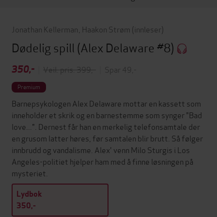
Jonathan Kellerman
,
Haakon Strøm
(innleser)
Dødelig spill
(Alex Delaware #8)
350,-
|
Veil. pris: 399,-
|
Spar 49,-
Premium
Barnepsykologen Alex Delaware mottar en kassett som
inneholder et skrik og en barnestemme som synger "Bad
love...". Dernest får han en merkelig telefonsamtale der
en grusom latter høres, før samtalen blir brutt. Så følger
innbrudd og vandalisme. Alex' venn Milo Sturgis i Los
Angeles-politiet hjelper ham med å finne løsningen på
mysteriet.
Lydbok
350,-