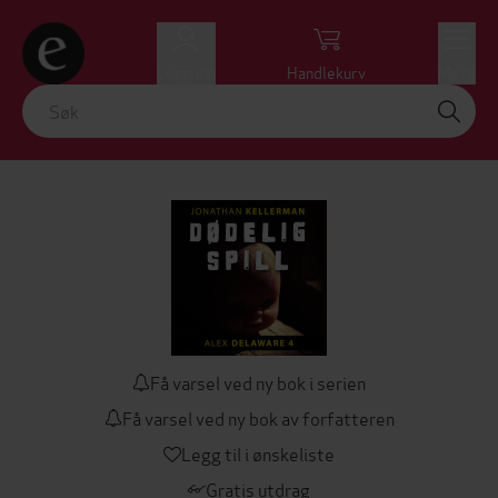
Logg inn
Handlekurv
Meny
Få varsel ved ny bok i serien
Få varsel ved ny bok av forfatteren
Legg til i ønskeliste
Gratis utdrag