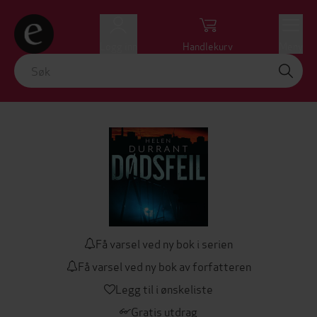
Logg inn
Handlekurv
Meny
Få varsel ved ny bok i serien
Få varsel ved ny bok av forfatteren
Legg til i ønskeliste
Gratis utdrag