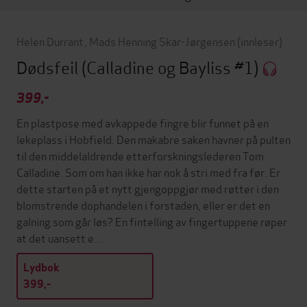
Helen Durrant
,
Mads Henning Skar-Jørgensen
(innleser)
Dødsfeil
(Calladine og Bayliss #1)
399,-
En plastpose med avkappede fingre blir funnet på en
lekeplass i Hobfield. Den makabre saken havner på pulten
til den middelaldrende etterforskningslederen Tom
Calladine. Som om han ikke har nok å stri med fra før. Er
dette starten på et nytt gjengoppgjør med røtter i den
blomstrende dophandelen i forstaden, eller er det en
galning som går løs? En fintelling av fingertuppene røper
at det uansett e…
Lydbok
399,-