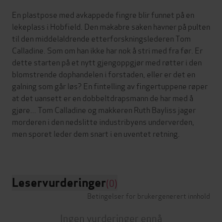
En plastpose med avkappede fingre blir funnet på en
lekeplass i Hobfield. Den makabre saken havner på pulten
til den middelaldrende etterforskningslederen Tom
Calladine. Som om han ikke har nok å stri med fra før. Er
dette starten på et nytt gjengoppgjør med røtter i den
blomstrende dophandelen i forstaden, eller er det en
galning som går løs? En fintelling av fingertuppene røper
at det uansett er en dobbeltdrapsmann de har med å
gjøre... Tom Calladine og makkeren Ruth Bayliss jager
morderen i den nedslitte industribyens underverden,
men sporet leder dem snart i en uventet retning.
Leservurderinger
(0)
Betingelser for brukergenerert innhold
Ingen vurderinger ennå