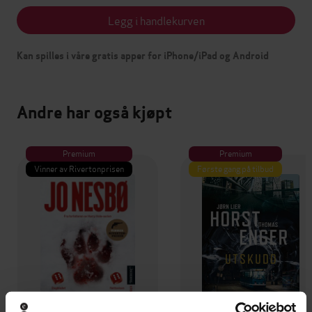
Legg i handlekurven
Kan spilles i våre gratis apper for iPhone/iPad og Android
Andre har også kjøpt
Premium
Premium
Vinner av Rivertonprisen
Første gang på tilbud