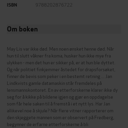
9788202876722
ISBN
Om boken
May Lis var ikke død. Men noen ønsket henne død. Når
hun til slutt våkner fra koma, husker hun ikke mye fra
ulykken - men det hun er sikker på, er at hun ble dyttet.
Og når politiet finkjemmer åstedet for drapsforsøket,
finner de bevis som peker i en bestemt retning ... Jan
Lindkvists gamle datamaskin står fremdeles på
lensmannskontoret. En av etterforskerne klarer ikke dy
seg for å kikke på bildene igjen og gjør en oppdagelse
som får hele saken til å fremstå i et nytt lys. Har Jan
allikevel noe å skjule? Når flere vitner rapporterer om
den skjeggete mannen som er observert på Fredberg,
begynner de erfarne etterforskerne å bli