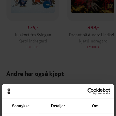
179,-
399,-
Julekort fra Svingen
Drapet på Aurora Lindkvis
Kjetil Indregard
Kjetil Indregard
LYDBOK
LYDBOK
Andre har også kjøpt
Vinner av Rivertonprisen
Første gang på tilbud
Samtykke
Detaljer
Om