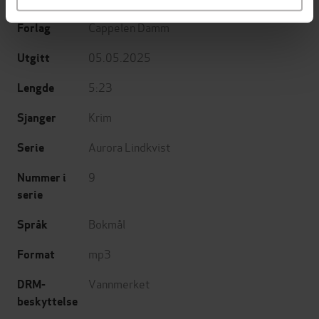
Cappelen Damm
Forlag
05.05.2025
Utgitt
5:23
Lengde
Krim
Sjanger
Aurora Lindkvist
Serie
9
Nummer i
serie
Bokmål
Språk
mp3
Format
Vannmerket
DRM-
beskyttelse