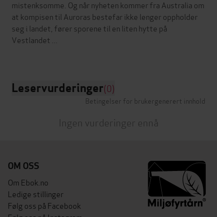
mistenksomme. Og når nyheten kommer fra Australia om
at kompisen til Auroras bestefar ikke lenger oppholder
seg i landet, fører sporene til en liten hytte på
Vestlandet ...
Leservurderinger
(0)
Betingelser for brukergenerert innhold
Ingen vurderinger ennå
OM OSS
Om Ebok.no
Ledige stillinger
Følg oss på Facebook
Følg oss på Instagram