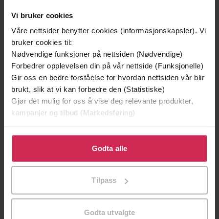
Vi bruker cookies
Våre nettsider benytter cookies (informasjonskapsler). Vi
bruker cookies til:
Nødvendige funksjoner på nettsiden (Nødvendige)
Forbedrer opplevelsen din på vår nettside (Funksjonelle)
Gir oss en bedre forståelse for hvordan nettsiden vår blir
brukt, slik at vi kan forbedre den (Statistiske)
299,-
399,-
Gjør det mulig for oss å vise deg relevante produkter,
Minnesota
Døde sjeler synger ikke
kampanjer og tilbud (Markedsføring)
Jo Nesbø
Jussi Adler-Olsen
LYDBOK
LYDBOK
Klikk på «Godta alle» for å gi oss ditt samtykke til å
bruke cookies for alle disse formålene. Du kan også
Godta alle
tilpasse ditt samtykke til spesifikke formål ved å klikke
på «Tilpass». Du kan når som helst trekke tilbake eller
Tilpass
endre ditt samtykke.
Bok 9
Undertittel
Kjetil Indregard
(forfatter),
Jan Martin
Forfattere
Godta utvalgte
Johnsen
(innleser)