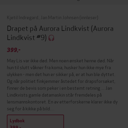
Kjetil Indregard
,
Jan Martin Johnsen
(innleser)
Drapet på Aurora Lindkvist
(Aurora
Lindkvist #9)
399,-
May Lis var ikke død. Men noen ønsket henne død. Når
hun til slutt våkner fra koma, husker hun ikke mye fra
ulykken - men det hun er sikker på, er at hun ble dyttet.
Og når politiet finkjemmer åstedet for drapsforsøket,
finner de bevis som peker i en bestemt retning ... Jan
Lindkvists gamle datamaskin står fremdeles på
lensmannskontoret. En av etterforskerne klarer ikke dy
seg for å kikke på bild…
Lydbok
399,-