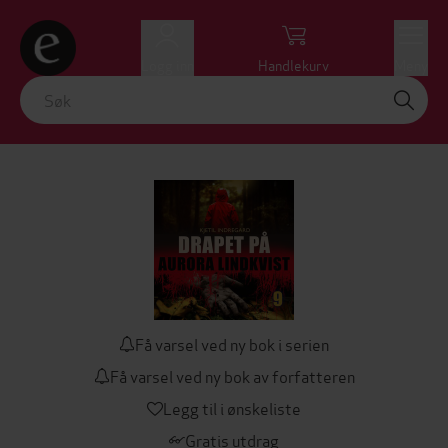
Logg inn
Handlekurv
Meny
Få varsel ved ny bok i serien
Få varsel ved ny bok av forfatteren
Legg til i ønskeliste
Gratis utdrag