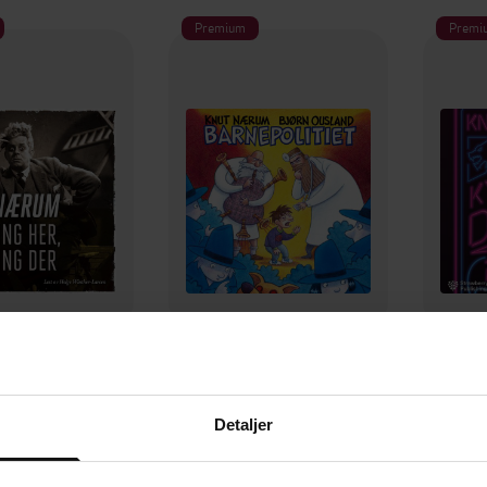
Premium
Premi
99,-
249,-
her, ingenting der
Barnepolitiet
Ky
ut Nærum
Knut Nærum
Detaljer
LYDBOK
LYDBOK