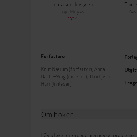
Jenta som ble igjen
Tante
Jojo Moyes
Zes
EBOK
Forfattere
Forla
Knut Nærum
(forfatter),
Anna
Utgit
Bache-Wiig
(innleser),
Thorbjørn
Leng
Harr
(innleser)
Om boken
I Oslo løser en gruppe mennesker problemet 