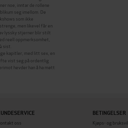
er noe, inntar de rollene
ublikum seg imellom. De
alkshows som ikke
strenge, men likevel får en
 lyssky stjerner blir stilt
med reell oppmerksomhet,
& sist.
ge kapitler, med litt sex, en
ofte vist seg på ordentlig
 Derimot hevder han å ha møtt
KUNDESERVICE
BETINGELSER
ontakt oss
Kjøps- og bruksvi