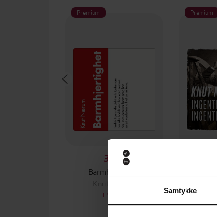
Premium
Premium
399,-
Barmhjertighet
Ingenting 
Knut Nærum
Kn
Samtykke
LYDBOK