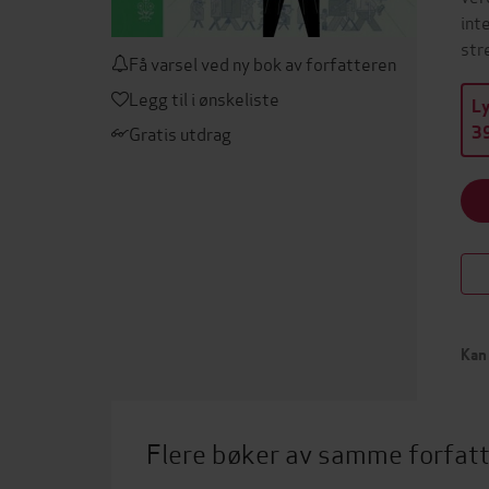
int
str
Få varsel ved ny bok av forfatteren
Legg til i ønskeliste
L
Gratis utdrag
39
Kan 
Flere bøker av samme forfat