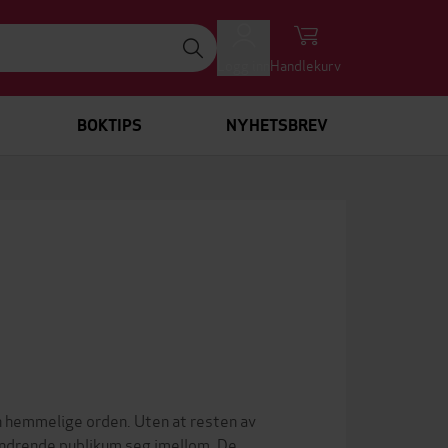
Logg inn
Handlekurv
BOKTIPS
NYHETSBREV
n hemmelige orden. Uten at resten av
eundrende publikum seg imellom. De