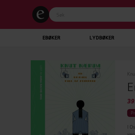
EBØKER
LYDBØKER
Kn
E
39
P
I O
ver