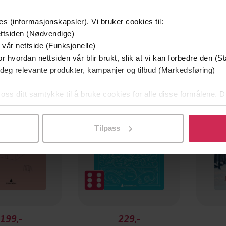
es (informasjonskapsler). Vi bruker cookies til:
ttsiden (Nødvendige)
 vår nettside (Funksjonelle)
r hvordan nettsiden vår blir brukt, slik at vi kan forbedre den (St
 deg relevante produkter, kampanjer og tilbud (Markedsføring)
 oss ditt samtykke til å bruke cookies for alle disse formålene. D
l ved å klikke på «Tilpass». Du kan når som helst trekke tilbake
Tilpass
199,-
229,-