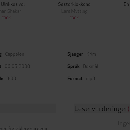
 Ulrikkes vei
Søsterklokkene
En
han Shakar
Lars Mytting
EBOK
EBOK
Cappelen
Krim
g
Sjanger
06.05.2008
Bokmål
t
Språk
3:00
mp3
de
Format
Leservurderinger
(
Inge
ved å etablere sin egen