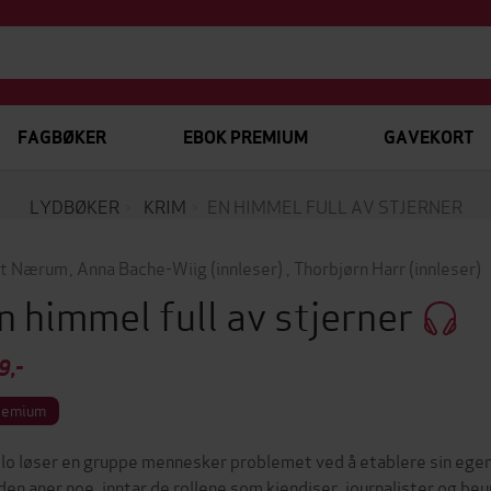
FAGBØKER
EBOK PREMIUM
GAVEKORT
LYDBØKER
KRIM
EN HIMMEL FULL AV STJERNER
ut Nærum
,
Anna Bache-Wiig
(innleser)
,
Thorbjørn Harr
(innleser)
n himmel full av stjerner
9,-
remium
slo løser en gruppe mennesker problemet ved å etablere sin ege
den aner noe, inntar de rollene som kjendiser, journalister og b