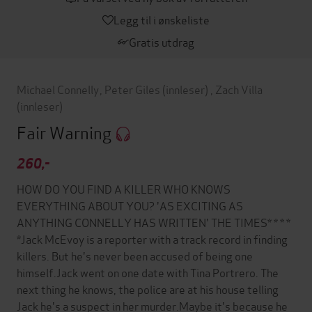
Legg til i ønskeliste
Gratis utdrag
Michael Connelly
,
Peter Giles
(innleser)
,
Zach Villa
(innleser)
Fair Warning
260,-
HOW DO YOU FIND A KILLER WHO KNOWS
EVERYTHING ABOUT YOU? 'AS EXCITING AS
ANYTHING CONNELLY HAS WRITTEN' THE TIMES* * * *
*Jack McEvoy is a reporter with a track record in finding
killers. But he's never been accused of being one
himself.Jack went on one date with Tina Portrero. The
next thing he knows, the police are at his house telling
Jack he's a suspect in her murder.Maybe it's because he