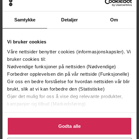
Sjanger
Samtykke
Detaljer
Om
English
Språk
mp3
Format
Vi bruker cookies
Kun app
DRM-
Våre nettsider benytter cookies (informasjonskapsler). Vi
beskyttelse
bruker cookies til:
Nødvendige funksjoner på nettsiden (Nødvendige)
9781409199113
ISBN
Forbedrer opplevelsen din på vår nettside (Funksjonelle)
Gir oss en bedre forståelse for hvordan nettsiden vår blir
brukt, slik at vi kan forbedre den (Statistiske)
Om boken
Gjør det mulig for oss å vise deg relevante produkter,
kampanjer og tilbud (Markedsføring)
Klikk på «Godta alle» for å gi oss ditt samtykke til å
HOW DO YOU FIND A KILLER WHO KNOWS
bruke cookies for alle disse formålene. Du kan også
Godta alle
EVERYTHING ABOUT YOU?
tilpasse ditt samtykke til spesifikke formål ved å klikke