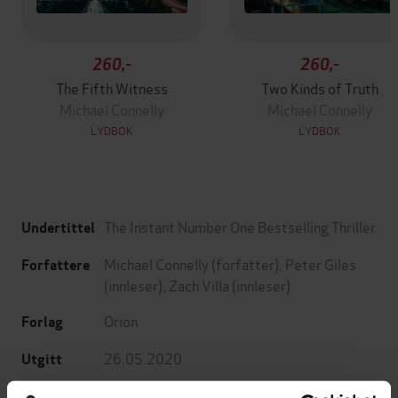
260,-
260,-
The Fifth Witness
Two Kinds of Truth
Michael Connelly
Michael Connelly
LYDBOK
LYDBOK
The Instant Number One Bestselling Thriller
Undertittel
Michael Connelly
(forfatter),
Peter Giles
Forfattere
(innleser),
Zach Villa
(innleser)
Orion
Forlag
26.05.2020
Utgitt
10:19
Lengde