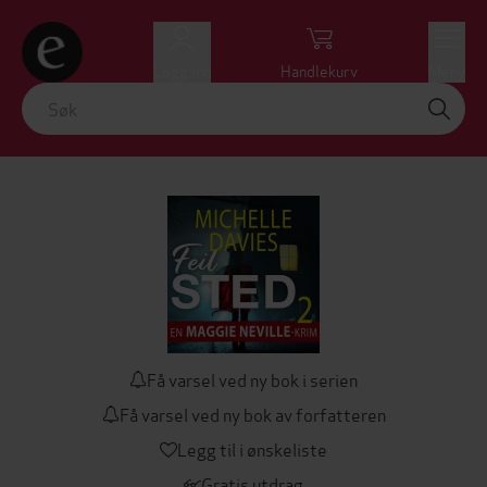
Logg inn
Handlekurv
Meny
Få varsel ved ny bok i serien
Få varsel ved ny bok av forfatteren
Legg til i ønskeliste
Gratis utdrag