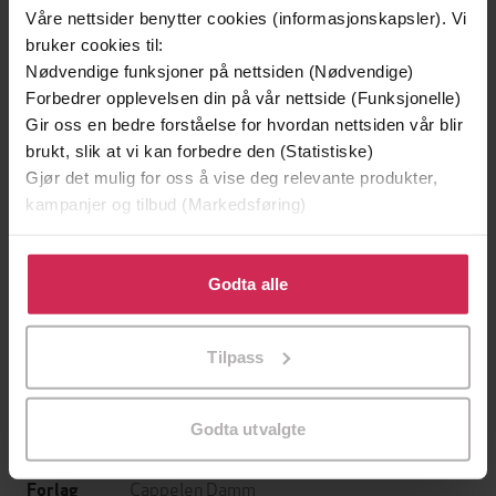
Våre nettsider benytter cookies (informasjonskapsler). Vi
bruker cookies til:
Nødvendige funksjoner på nettsiden (Nødvendige)
Forbedrer opplevelsen din på vår nettside (Funksjonelle)
Gir oss en bedre forståelse for hvordan nettsiden vår blir
brukt, slik at vi kan forbedre den (Statistiske)
Gjør det mulig for oss å vise deg relevante produkter,
299,-
399,-
kampanjer og tilbud (Markedsføring)
Minnesota
Døde sjeler synger ikke
Jo Nesbø
Jussi Adler-Olsen
Klikk på «Godta alle» for å gi oss ditt samtykke til å
LYDBOK
LYDBOK
bruke cookies for alle disse formålene. Du kan også
Godta alle
tilpasse ditt samtykke til spesifikke formål ved å klikke
på «Tilpass». Du kan når som helst trekke tilbake eller
Tilpass
endre ditt samtykke.
Michelle Davies
(forfatter),
Heidi Bern
Forfattere
(oversetter),
Siv Charlotte Klynderud
Godta utvalgte
(innleser)
Cappelen Damm
Forlag