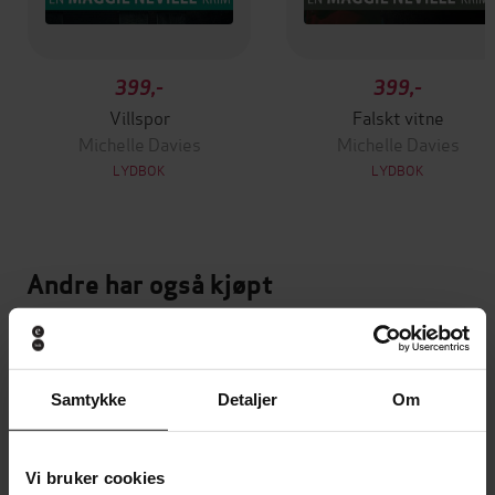
399,-
399,-
Villspor
Falskt vitne
Michelle Davies
Michelle Davies
LYDBOK
LYDBOK
Andre har også kjøpt
Vinner av Rivertonprisen
Første gang på tilbud
Samtykke
Detaljer
Om
Vi bruker cookies