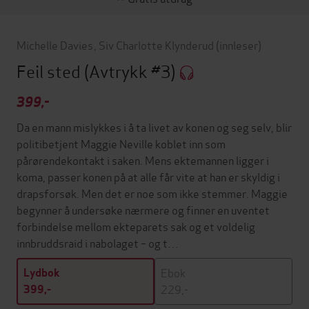
Michelle Davies
,
Siv Charlotte Klynderud
(innleser)
Feil sted
(Avtrykk #3)
399,-
Da en mann mislykkes i å ta livet av konen og seg selv, blir
politibetjent Maggie Neville koblet inn som
pårørendekontakt i saken. Mens ektemannen ligger i
koma, passer konen på at alle får vite at han er skyldig i
drapsforsøk. Men det er noe som ikke stemmer. Maggie
begynner å undersøke nærmere og finner en uventet
forbindelse mellom ekteparets sak og et voldelig
innbruddsraid i nabolaget – og t…
Ebok
Lydbok
229,-
399,-