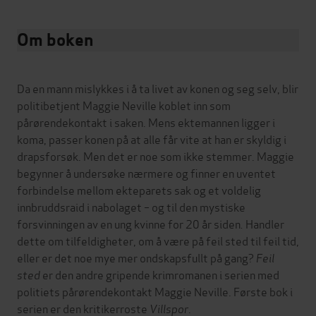
Om boken
Da en mann mislykkes i å ta livet av konen og seg selv, blir
politibetjent Maggie Neville koblet inn som
pårørendekontakt i saken. Mens ektemannen ligger i
koma, passer konen på at alle får vite at han er skyldig i
drapsforsøk. Men det er noe som ikke stemmer. Maggie
begynner å undersøke nærmere og finner en uventet
forbindelse mellom ekteparets sak og et voldelig
innbruddsraid i nabolaget – og til den mystiske
forsvinningen av en ung kvinne for 20 år siden
.
Handler
dette om tilfeldigheter, om å være på feil sted til feil tid,
eller er det noe mye mer ondskapsfullt på gang?
Feil
sted
er den andre gripende krimromanen i serien med
politiets pårørendekontakt Maggie Neville. Første bok i
serien er den kritikerroste
Villspor
.