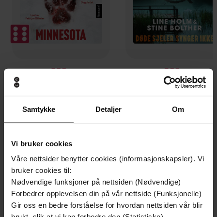
299,-
399,-
Minnesota
Døde sjeler synger ikke
Jo Nesbø
Jussi Adler-Olsen
LYDBOK
LYDBOK
Samtykke
Detaljer
Om
Vi bruker cookies
Eddie Flynn, Book 5
Våre nettsider benytter cookies (informasjonskapsler). Vi
Undertittel
bruker cookies til:
Steve Cavanagh
(forfatter),
Adam Sims
Forfattere
Nødvendige funksjoner på nettsiden (Nødvendige)
(innleser)
Forbedrer opplevelsen din på vår nettside (Funksjonelle)
Gir oss en bedre forståelse for hvordan nettsiden vår blir
Headline
Forlag
brukt, slik at vi kan forbedre den (Statistiske)