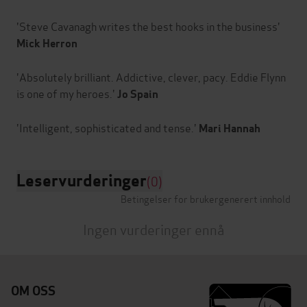
'Steve Cavanagh writes the best hooks in the business'
Mick Herron
'Absolutely brilliant. Addictive, clever, pacy. Eddie Flynn
is one of my heroes.'
Jo Spain
'Intelligent, sophisticated and tense.'
Mari Hannah
Leservurderinger
(0)
Betingelser for brukergenerert innhold
Ingen vurderinger ennå
OM OSS