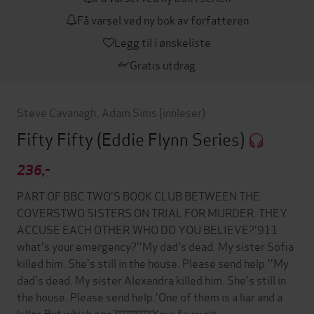
Få varsel ved ny bok av forfatteren
Legg til i ønskeliste
Gratis utdrag
Steve Cavanagh
,
Adam Sims
(innleser)
Fifty Fifty
(Eddie Flynn Series)
236,-
PART OF BBC TWO'S BOOK CLUB BETWEEN THE
COVERSTWO SISTERS ON TRIAL FOR MURDER. THEY
ACCUSE EACH OTHER.WHO DO YOU BELIEVE?'911
what's your emergency?''My dad's dead. My sister Sofia
killed him. She's still in the house. Please send help.''My
dad's dead. My sister Alexandra killed him. She's still in
the house. Please send help.'One of them is a liar and a
killer.But which one?********Your favourit…