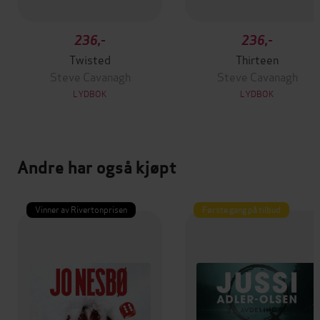
236,-
236,-
Twisted
Thirteen
Steve Cavanagh
Steve Cavanagh
LYDBOK
LYDBOK
Andre har også kjøpt
Vinner av Rivertonprisen
Første gang på tilbud