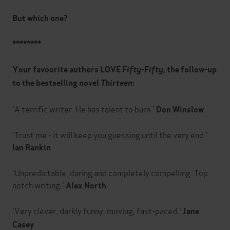
But which one?
********
Your favourite authors LOVE
Fifty-Fifty
, the follow-up
to the bestselling novel
Thirteen
:
'A terrific writer. He has talent to burn.'
Don Winslow
'Trust me - it will keep you guessing until the very end.'
Ian Rankin
'Unpredictable, daring and completely compelling. Top
notch writing.'
Alex North
'Very clever, darkly funny, moving, fast-paced.'
Jane
Casey