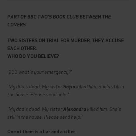
PART OF BBC TWO'S BOOK CLUB BETWEEN THE
COVERS
TWO SISTERS ON TRIAL FOR MURDER. THEY ACCUSE
EACH OTHER.
WHO DO YOU BELIEVE?
'911 what's your emergency?'
'My dad's dead. My sister
killed him. She's still in
Sofia
the house. Please send help.'
'My dad's dead. My sister
killed him. She's
Alexandra
still in the house. Please send help.'
One of them is a liar and a killer.