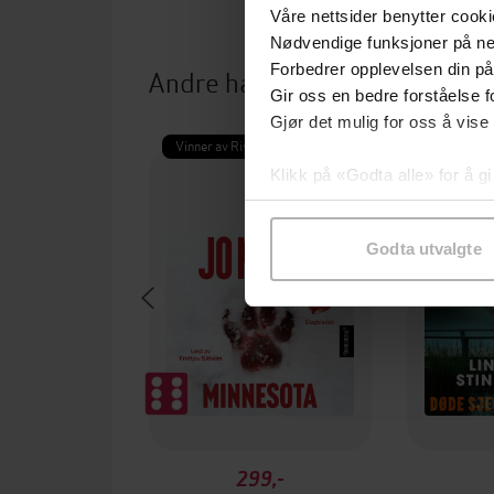
Våre nettsider benytter cooki
Nødvendige funksjoner på ne
Forbedrer opplevelsen din på
Andre har også kjøpt
Gir oss en bedre forståelse fo
Gjør det mulig for oss å vise
Vinner av Rivertonprisen
Første gan
Klikk på «Godta alle» for å gi
samtykke til spesifikke formå
Godta utvalgte
299,-