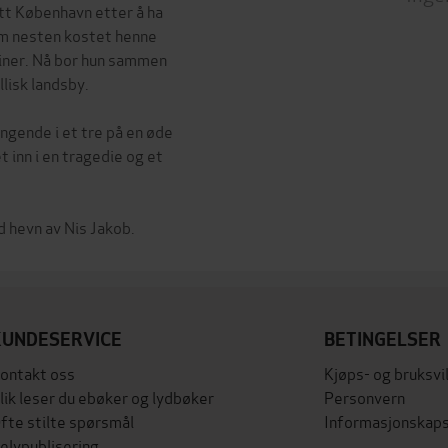
tt København etter å ha
som nesten kostet henne
uiner. Nå bor hun sammen
llisk landsby.
ngende i et tre på en øde
t inn i en tragedie og et
KUNDESERVICE
BETINGELSER
ontakt oss
Kjøps- og bruksvi
lik leser du ebøker og lydbøker
Personvern
fte stilte spørsmål
Informasjonskaps
elvpublisering