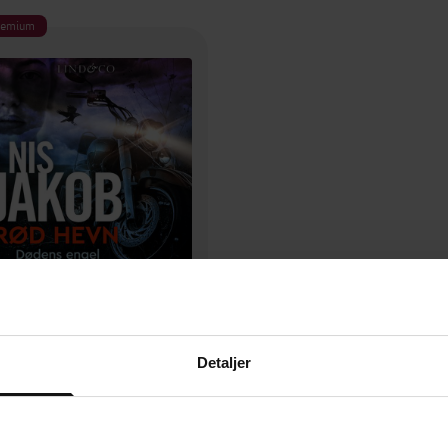
remium
349,-
Dødens engel
Detaljer
Nis Jakob
LYDBOK