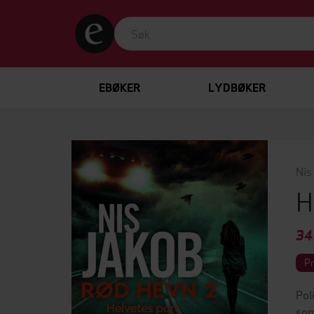
EBØKER
LYDBØKER
Nis
H
34
P
Pol
som