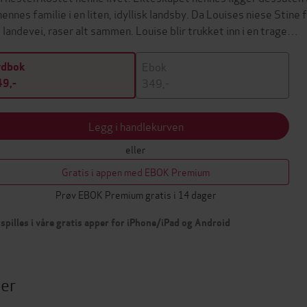
hennes familie i en liten, idyllisk landsby. Da Louises niese Stine
 landevei, raser alt sammen. Louise blir trukket inn i en trage…
Ebok
ydbok
349,-
9,-
Legg i handlekurven
eller
Gratis i appen med EBOK Premium
Prøv EBOK Premium gratis i 14 dager
spilles i våre gratis apper for iPhone/iPad og Android
ter