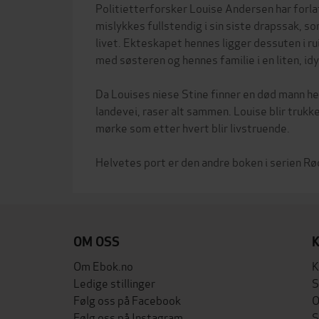
Politietterforsker Louise Andersen har forla
mislykkes fullstendig i sin siste drapssak, 
livet. Ekteskapet hennes ligger dessuten i r
med søsteren og hennes familie i en liten, idy
Da Louises niese Stine finner en død mann he
landevei, raser alt sammen. Louise blir trukke
mørke som etter hvert blir livstruende.
OM OSS
Om Ebok.no
K
Ledige stillinger
S
Følg oss på Facebook
O
Følg oss på Instagram
S