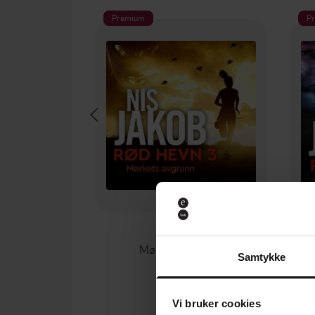
Premium
P
349,-
Mørkets avgrunn
Samtykke
Nis Jakob
LYDBOK
Vi bruker cookies