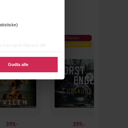
atistiske)
Premium
Første gang på tilbud
u kan også tilpasse ditt
 eller endre ditt samtykke.
Godta alle
399,-
399,-