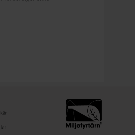
lkår
ler