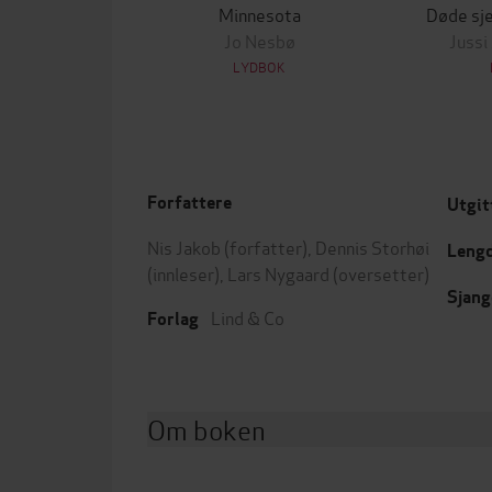
Minnesota
Døde sje
Jo Nesbø
Jussi
LYDBOK
Forfattere
Utgit
Nis Jakob
(forfatter),
Dennis Storhøi
Leng
(innleser),
Lars Nygaard
(oversetter)
Sjang
Lind & Co
Forlag
Om boken