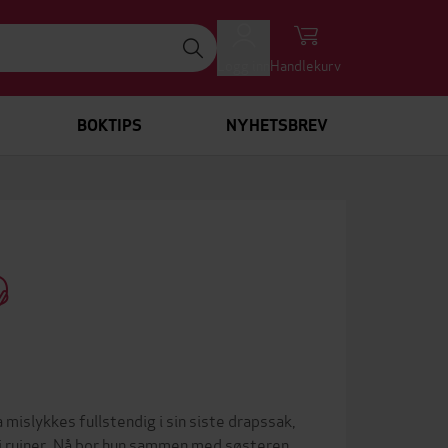
Logg inn
Handlekurv
BOKTIPS
NYHETSBREV
mislykkes fullstendig i sin siste drapssak,
i ruiner. Nå bor hun sammen med søsteren