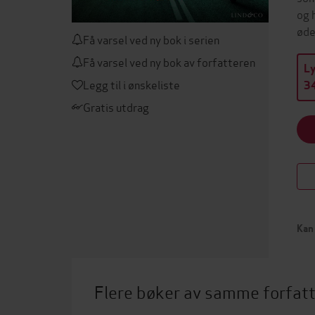
og 
øde
Få varsel ved ny bok i serien
Få varsel ved ny bok av forfatteren
L
Legg til i ønskeliste
34
Gratis utdrag
Kan 
Flere bøker av samme forfat