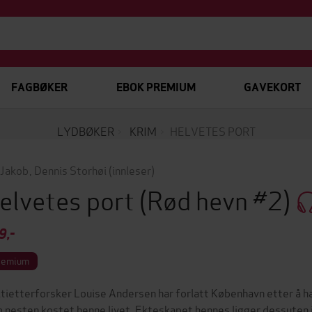
FAGBØKER
EBOK PREMIUM
GAVEKORT
LYDBØKER
KRIM
HELVETES PORT
 Jakob
,
Dennis Storhøi
(innleser)
elvetes port
(Rød hevn #2)
9,-
remium
itietterforsker Louise Andersen har forlatt København etter å ha 
 nesten kostet henne livet. Ekteskapet hennes ligger dessuten 