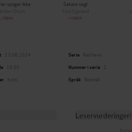
ler synger ikke
Satans segl
 Adler-Olsen
Tom Egeland
J
LYDBOK
LYDBOK
13.08.2024
Rød hevn
t
Serie
10:50
2
de
Nummer i serie
Krim
Bokmål
er
Språk
Leservurderinger
(
Inge