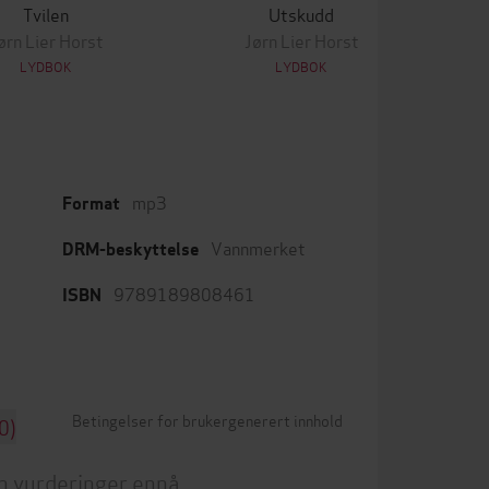
Tvilen
Utskudd
ørn Lier Horst
Jørn Lier Horst
LYDBOK
LYDBOK
mp3
Format
Vannmerket
DRM-beskyttelse
9789189808461
ISBN
Betingelser for brukergenerert innhold
0)
n vurderinger ennå