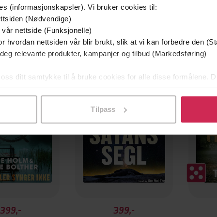
es (informasjonskapsler). Vi bruker cookies til:
ttsiden (Nødvendige)
 vår nettside (Funksjonelle)
r hvordan nettsiden vår blir brukt, slik at vi kan forbedre den (St
 deg relevante produkter, kampanjer og tilbud (Markedsføring)
g på tilbud
 oss ditt samtykke til å bruke cookies for alle disse formålene. D
l ved å klikke på «Tilpass». Du kan når som helst trekke tilbake
Tilpass
399,-
399,-