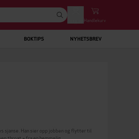
Logg inn
Handlekurv
BOKTIPS
NYHETSBREV
vs sjanse. Han sier opp jobben og flytter til
deep throat » fra en hemmelig,