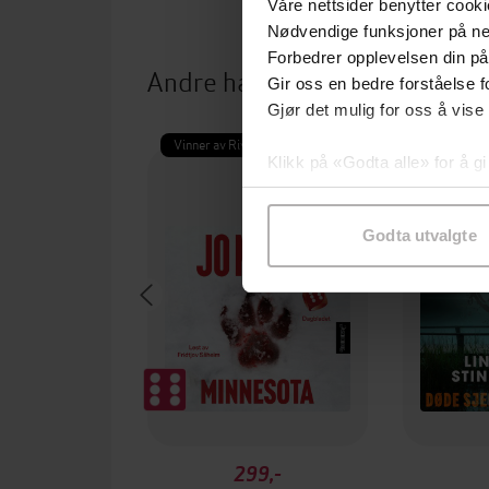
Våre nettsider benytter cooki
Nødvendige funksjoner på ne
Forbedrer opplevelsen din på
Andre har også kjøpt
Gir oss en bedre forståelse fo
Gjør det mulig for oss å vise
Vinner av Rivertonprisen
Første gan
Klikk på «Godta alle» for å gi
samtykke til spesifikke formå
Godta utvalgte
299,-