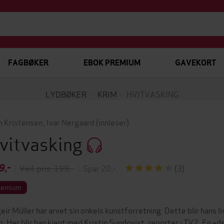
FAGBØKER
EBOK PREMIUM
GAVEKORT
LYDBØKER
KRIM
HVITVASKING
 Kristensen
,
Ivar Nergaard
(innleser)
vitvasking
9,-
|
Veil. pris: 199,-
|
Spar 20,-
(3)
remium
eir Müller har arvet sin onkels kunstforretning. Dette blir hans li
o. Her blir han kjent med Kristin Sundqvist, reporter i TV2. En «