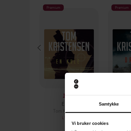
Premium
Premium
199,-
En kule
Samtykke
Tom Kristensen
Tom 
LYDBOK
Vi bruker cookies