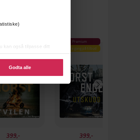
atistiske)
Premium
u kan også tilpasse ditt
Første gang på tilbud
 eller endre ditt samtykke.
Godta alle
399,-
399,-