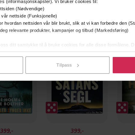
es (informasjonskapsler). Vi bruker cookies til:
ttsiden (Nødvendige)
 vår nettside (Funksjonelle)
r hvordan nettsiden vår blir brukt, slik at vi kan forbedre den (St
 deg relevante produkter, kampanjer og tilbud (Markedsføring)
g på tilbud
 oss ditt samtykke til å bruke cookies for alle disse formålene. D
l ved å klikke på «Tilpass». Du kan når som helst trekke tilbake
Tilpass
399,-
399,-