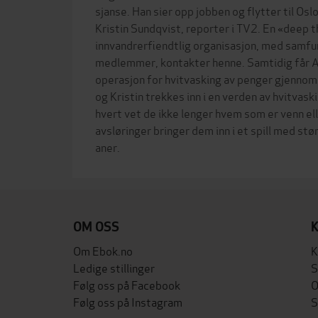
sjanse. Han sier opp jobben og flytter til Oslo
Kristin Sundqvist, reporter i TV2. En «deep t
innvandrerfiendtlig organisasjon, med samf
medlemmer, kontakter henne. Samtidig får Asg
operasjon for hvitvasking av penger gjennom
og Kristin trekkes inn i en verden av hvitvask
hvert vet de ikke lenger hvem som er venn ell
avsløringer bringer dem inn i et spill med st
OM OSS
Om Ebok.no
K
Ledige stillinger
S
Følg oss på Facebook
O
Følg oss på Instagram
S