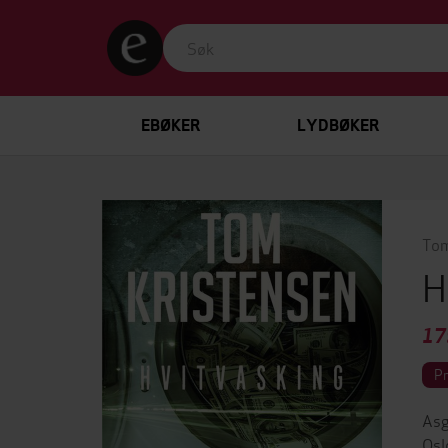
EBØKER
LYDBØKER
Tom
H
17
P
Asg
Osl