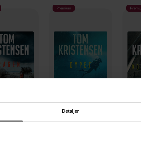
Premium
Premi
199,-
199,-
Dragen
Dypet
Detaljer
Kristensen
Tom Kristensen
T
LYDBOK
LYDBOK