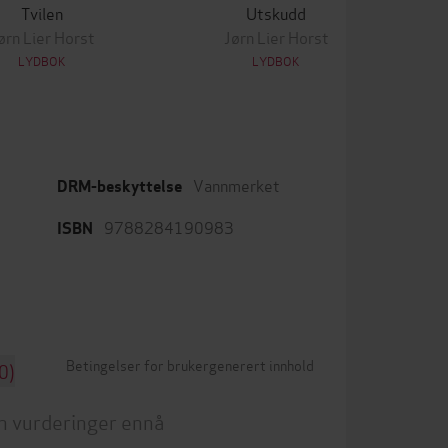
Tvilen
Utskudd
ørn Lier Horst
Jørn Lier Horst
LYDBOK
LYDBOK
Vannmerket
DRM-beskyttelse
9788284190983
ISBN
Betingelser for brukergenerert innhold
0)
n vurderinger ennå