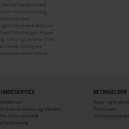
. Her blir han kjent med
hroat » fra en hemmelig,
unnstopper som
eir tilbud om å delta i en
 kunstforretningen. Asgeir
ing, terror og rasisme. Etter
er fiende. Stadig nye
ørre konsekvenser enn de
KUNDESERVICE
BETINGELSER
ontakt oss
Kjøps- og bruksvi
lik leser du ebøker og lydbøker
Personvern
fte stilte spørsmål
Informasjonskaps
elvpublisering