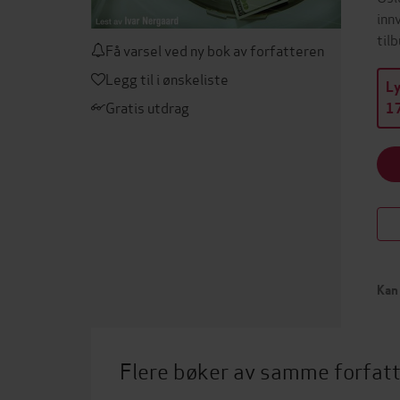
inn
til
Få varsel ved ny bok av forfatteren
Legg til i ønskeliste
L
Gratis utdrag
17
Kan 
Flere bøker av samme forfat