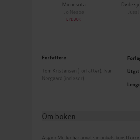
Minnesota
Døde sje
Jo Nesbø
Jussi
LYDBOK
Forfattere
Forla
Tom Kristensen
(forfatter),
Ivar
Utgit
Nergaard
(innleser)
Leng
Om boken
Asgeir Müller har arvet sin onkels kunstforret