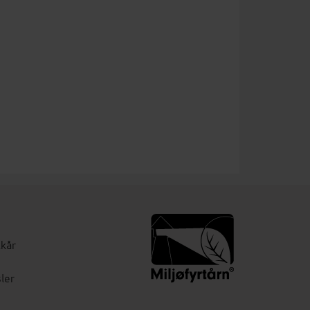
lkår
ler