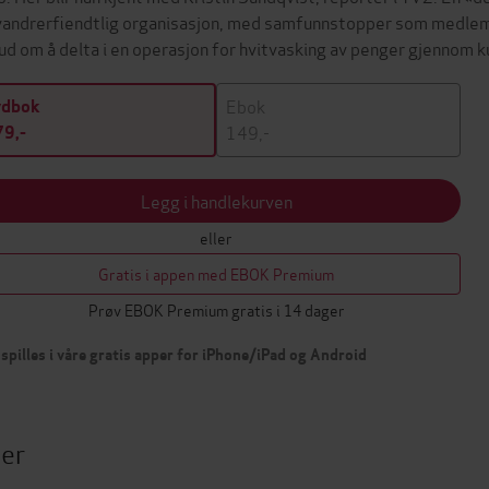
vandrerfiendtlig organisasjon, med samfunnstopper som medlem
bud om å delta i en operasjon for hvitvasking av penger gjennom
Ebok
ydbok
149,-
9,-
Legg i handlekurven
eller
Gratis i appen med EBOK Premium
Prøv EBOK Premium gratis i 14 dager
spilles i våre gratis apper for iPhone/iPad og Android
ter