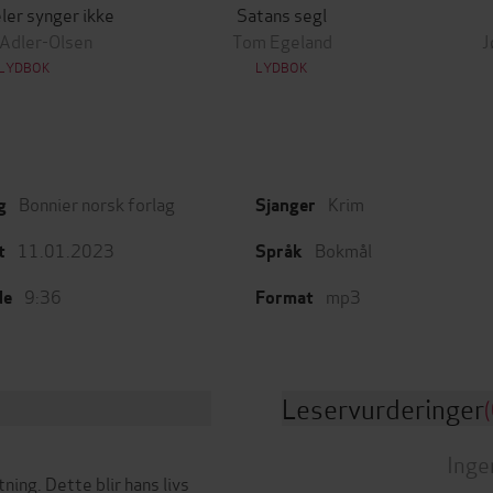
ler synger ikke
Satans segl
 Adler-Olsen
Tom Egeland
J
LYDBOK
LYDBOK
Bonnier norsk forlag
Krim
g
Sjanger
11.01.2023
Bokmål
t
Språk
9:36
mp3
de
Format
Leservurderinger
(
Inge
ning. Dette blir hans livs