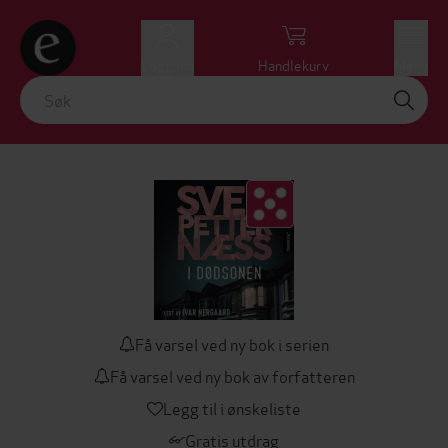
Logg inn
Handlekurv
Meny
Få varsel ved ny bok i serien
Få varsel ved ny bok av forfatteren
Legg til i ønskeliste
Gratis utdrag