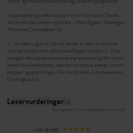
fortid, og til kvinnen både han og Johan en gang elsket.
«Spennende og velkomponert krim fra London. Denne
serien blir bare bedre og bedre.» Marit Egaas, Stavanger
Aftenblad (Terningkast 5)
«... når Næss igjen er på sitt beste, er det i en historie
som har nesten hele nåtidshandlingen i London. (...) Det
mangler ikke på røverhistorie-ingredienser og for så vidt
heller ikke krimklisjeer, men det er masse energi, snerte
detaljer og god intrige.» Ole Jacob Hoel, Adresseavisen
Leservurderinger
(3)
Betingelser for brukergenerert innhold
Løp og kjøp!