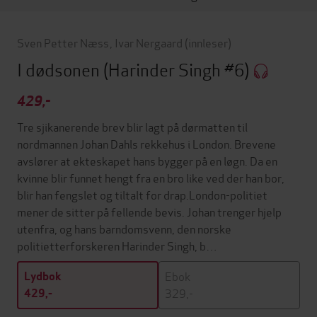
Sven Petter Næss
,
Ivar Nergaard
(innleser)
I dødsonen
(Harinder Singh #6)
429,-
Tre sjikanerende brev blir lagt på dørmatten til
nordmannen Johan Dahls rekkehus i London. Brevene
avslører at ekteskapet hans bygger på en løgn. Da en
kvinne blir funnet hengt fra en bro like ved der han bor,
blir han fengslet og tiltalt for drap.London-politiet
mener de sitter på fellende bevis. Johan trenger hjelp
utenfra, og hans barndomsvenn, den norske
politietterforskeren Harinder Singh, b…
Ebok
Lydbok
329,-
429,-