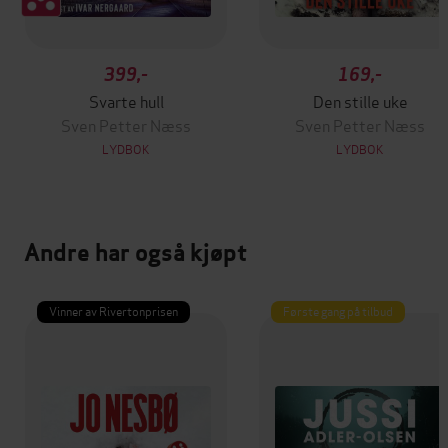
399,-
169,-
Svarte hull
Den stille uke
Sven Petter Næss
Sven Petter Næss
LYDBOK
LYDBOK
Andre har også kjøpt
Vinner av Rivertonprisen
Første gang på tilbud