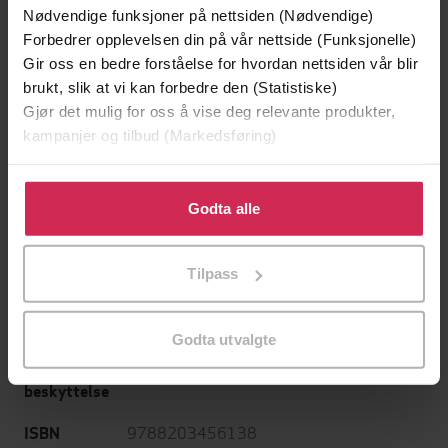
Aschehoug
Forlag
Nødvendige funksjoner på nettsiden (Nødvendige)
Forbedrer opplevelsen din på vår nettside (Funksjonelle)
11.03.2025
Utgitt
Gir oss en bedre forståelse for hvordan nettsiden vår blir
6:17
brukt, slik at vi kan forbedre den (Statistiske)
Lengde
Gjør det mulig for oss å vise deg relevante produkter,
Krim
Sjanger
kampanjer og tilbud (Markedsføring)
Harinder Singh
Serie
Klikk på «Godta alle» for å gi oss ditt samtykke til å
bruke cookies for alle disse formålene. Du kan også
Godta alle
6
Nummer i
tilpasse ditt samtykke til spesifikke formål ved å klikke
serie
på «Tilpass». Du kan når som helst trekke tilbake eller
Tilpass
Bokmål
endre ditt samtykke.
Språk
mp3
Format
Godta utvalgte
Vannmerket
DRM-
beskyttelse
9788203456138
ISBN