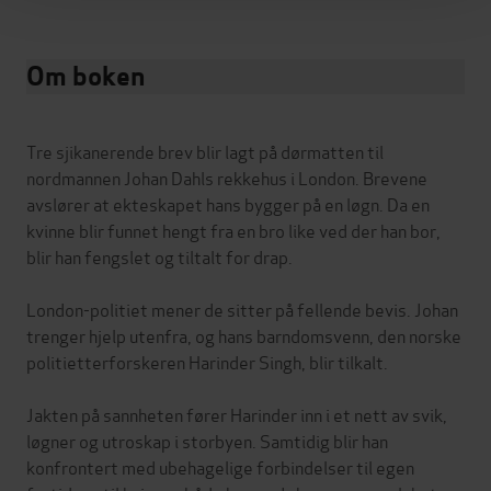
Om boken
Tre sjikanerende brev blir lagt på dørmatten til
nordmannen Johan Dahls rekkehus i London. Brevene
avslører at ekteskapet hans bygger på en løgn. Da en
kvinne blir funnet hengt fra en bro like ved der han bor,
blir han fengslet og tiltalt for drap.
London-politiet mener de sitter på fellende bevis. Johan
trenger hjelp utenfra, og hans barndomsvenn, den norske
politietterforskeren Harinder Singh, blir tilkalt.
Jakten på sannheten fører Harinder inn i et nett av svik,
løgner og utroskap i storbyen. Samtidig blir han
konfrontert med ubehagelige forbindelser til egen