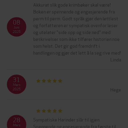
Akkurat slik gode krimbøker skal være!
Boken er spennende og engasjerende fra
perm til perm. Godt språk gjør den lettlest
08
og forfatteren er sympatisk ovenfor leser
Juni
og utelater "side opp og side ned" med
2025
beskrivelser som ikke tilfører historien noe
som helst. Det gir god fremdrift i
handlingen og gjør det lett å la seg rive med!
Linda
31
Mars
Hege
2025
28
Sympatiske Harinder slår til igjen.
Mars
Spennende og engasjerende fra første til