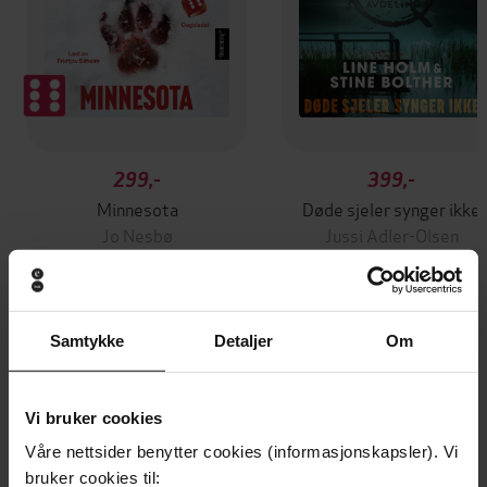
299,-
399,-
Minnesota
Døde sjeler synger ikke
Jo Nesbø
Jussi Adler-Olsen
LYDBOK
LYDBOK
Samtykke
Detaljer
Om
kriminalroman
Undertittel
Vi bruker cookies
Sven Petter Næss
(forfatter),
Ivar
Forfattere
Nergaard
(innleser)
Våre nettsider benytter cookies (informasjonskapsler). Vi
bruker cookies til: