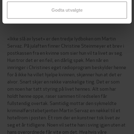
Godta utvalgte
Om boken
«Ikke slå av lyset» er den tredje lydboken om Martin
Servaz. På julaften finner Christine Steinmeyer et brev i
postkassen fra en kvinne som sier hun vil ta livet av seg.
Hun tror det er en feil, en dårlig spøk. Men når en
innringer i Christines eget radioprogram beskylder henne
for å ikke ha villet hjelpe kvinnen, skjønner hun at det er
alvor. Snart skjer en rekke vanskelige ting. Det er som
om noen har tatt styring på livet hennes. Alt som har
holdt henne oppe, raser sammen til redselen får
fullstendig overtak. Samtidig mottar den sykmeldte
kriminalførstebetjenten Martin Servaz en nøkkel til et
hotellrom i posten. Et rom der en kunstner tok livet av
seg et år tidligere. Noen vil sette han i sving igjen uten at
hans overordnede får vite om det. Hva hvis våre