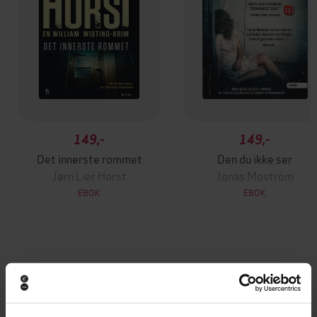
149,-
149,-
Det innerste rommet
Den du ikke ser
Jørn Lier Horst
Jonas Moström
EBOK
EBOK
Bernard Minier
(forfatter),
Christina Revold
Forfattere
(oversetter),
Yngve Berven
(innleser)
Lydbokforlaget
Forlag