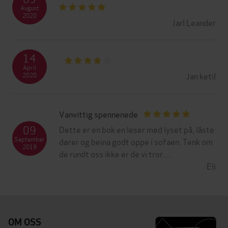
August
2020
Jarl Leander
14
April
Jan ketil
2020
Vanvittig spennenede
09
Dette er en bok en leser med lyset på, låste
September
dører og beina godt oppe i sofaen. Tenk om
2019
de rundt oss ikke er de vi tror....
Eli
OM OSS