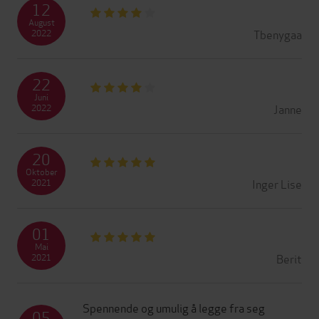
12
August
Tbenygaa
2022
22
Juni
Janne
2022
20
Oktober
Inger Lise
2021
01
Mai
Berit
2021
Spennende og umulig å legge fra seg
05