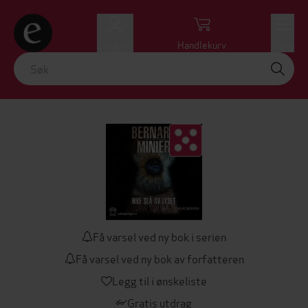
Logg inn
Handlekurv
Meny
Få varsel ved ny bok i serien
Få varsel ved ny bok av forfatteren
Legg til i ønskeliste
Gratis utdrag