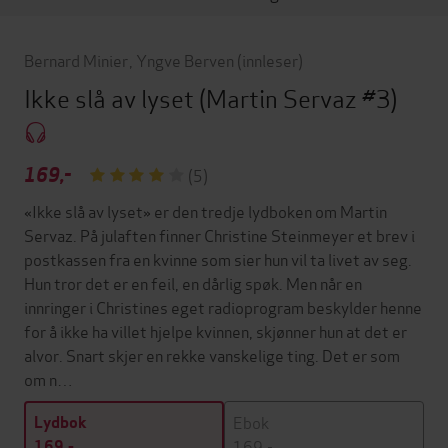
Bernard Minier
,
Yngve Berven
(innleser)
Ikke slå av lyset
(Martin Servaz #3)
169,-
(5)
«Ikke slå av lyset» er den tredje lydboken om Martin
Servaz. På julaften finner Christine Steinmeyer et brev i
postkassen fra en kvinne som sier hun vil ta livet av seg.
Hun tror det er en feil, en dårlig spøk. Men når en
innringer i Christines eget radioprogram beskylder henne
for å ikke ha villet hjelpe kvinnen, skjønner hun at det er
alvor. Snart skjer en rekke vanskelige ting. Det er som
om n…
Ebok
Lydbok
169,-
169,-