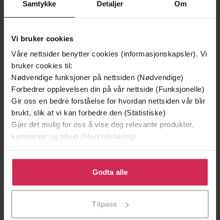
Samtykke
Detaljer
Om
14.02.2019
Utgitt
19:06
Vi bruker cookies
Lengde
Våre nettsider benytter cookies (informasjonskapsler). Vi
Krim
Sjanger
bruker cookies til:
Nødvendige funksjoner på nettsiden (Nødvendige)
Martin Servaz
Serie
Forbedrer opplevelsen din på vår nettside (Funksjonelle)
3
Gir oss en bedre forståelse for hvordan nettsiden vår blir
Nummer i
brukt, slik at vi kan forbedre den (Statistiske)
serie
Gjør det mulig for oss å vise deg relevante produkter,
Bokmål
Språk
kampanjer og tilbud (Markedsføring)
mp3
Format
Klikk på «Godta alle» for å gi oss ditt samtykke til å
bruke cookies for alle disse formålene. Du kan også
Godta alle
Vannmerket
DRM-
tilpasse ditt samtykke til spesifikke formål ved å klikke
beskyttelse
på «Tilpass». Du kan når som helst trekke tilbake eller
Tilpass
9788242169631
endre ditt samtykke.
ISBN