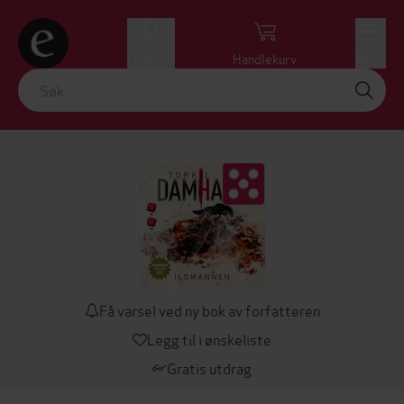
Logg inn
Handlekurv
Meny
Få varsel ved ny bok av forfatteren
Legg til i ønskeliste
Gratis utdrag