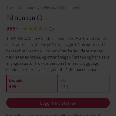
Torkil Damhaug
,
Ivar Nergaard
(innleser)
Ildmannen
399,-
(2)
TERNINGKAST 5 – Sindre Hovdenakk, VG. En natt sent i
mars antennes stallen på Stornes gård. Nærmere tretti
hester brenner inne. Utover våren herjes flere steder i
nærheten av brann, og attenåringen Karsten og hans seks
år yngre søster trekkes inn i en strøm av uhyggelige
hendelser. Flere liv skal gå tapt når Ildmannen raser
Ebok
Lydbok
249,-
399,-
Legg i handlekurven