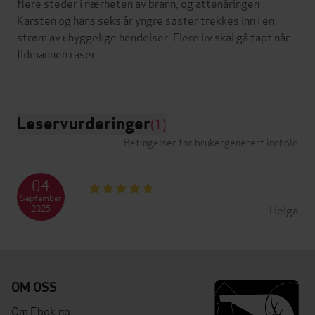
flere steder i nærheten av brann, og attenåringen
Karsten og hans seks år yngre søster trekkes inn i en
strøm av uhyggelige hendelser. Flere liv skal gå tapt når
Ildmannen raser
Leservurderinger
(1)
Betingelser for brukergenerert innhold
04
September
Helga
2025
OM OSS
Om Ebok.no