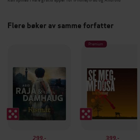
Kan spilles i våre gratis apper for iPhone/iPad og Android
Flere bøker av samme forfatter
Premium
299,-
399,-