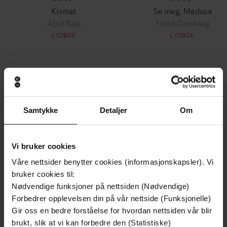
Kismat
Se meg, Medusa
Abid Raja
Torkil Damhaug
LYDBOK
LYDBOK
Andre har også kjøpt
Samtykke
Detaljer
Om
Premium
Premium
Vi bruker cookies
Våre nettsider benytter cookies (informasjonskapsler). Vi
bruker cookies til:
Nødvendige funksjoner på nettsiden (Nødvendige)
Forbedrer opplevelsen din på vår nettside (Funksjonelle)
Gir oss en bedre forståelse for hvordan nettsiden vår blir
brukt, slik at vi kan forbedre den (Statistiske)