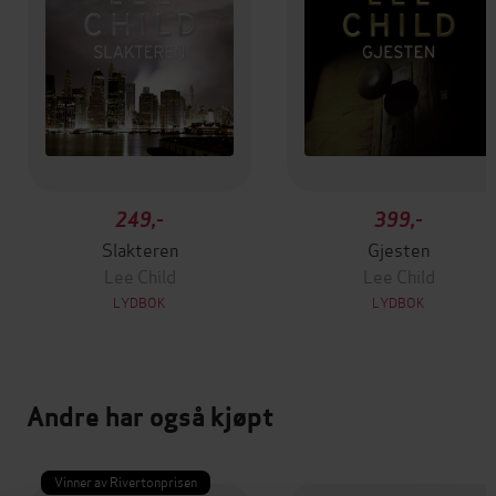
249,-
399,-
Slakteren
Gjesten
Lee Child
Lee Child
LYDBOK
LYDBOK
Andre har også kjøpt
Vinner av Rivertonprisen