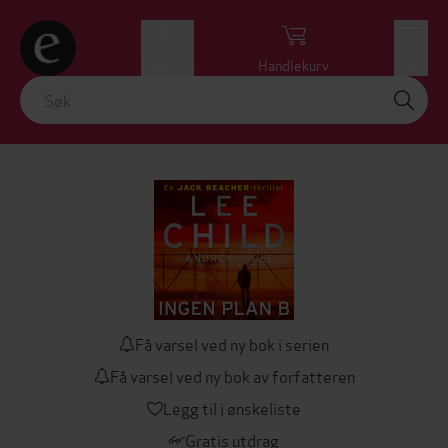
Logg inn
Handlekurv
Meny
Få varsel ved ny bok i serien
Få varsel ved ny bok av forfatteren
Legg til i ønskeliste
Gratis utdrag