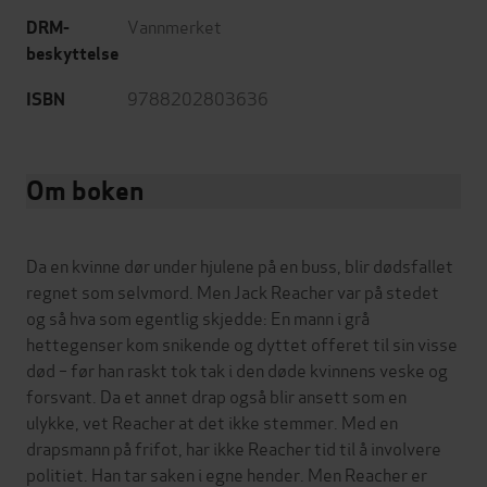
Vannmerket
DRM-
beskyttelse
9788202803636
ISBN
Om boken
Da en kvinne dør under hjulene på en buss, blir dødsfallet
regnet som selvmord. Men Jack Reacher var på stedet
og så hva som egentlig skjedde: En mann i grå
hettegenser kom snikende og dyttet offeret til sin visse
død – før han raskt tok tak i den døde kvinnens veske og
forsvant. Da et annet drap også blir ansett som en
ulykke, vet Reacher at det ikke stemmer. Med en
drapsmann på frifot, har ikke Reacher tid til å involvere
politiet. Han tar saken i egne hender. Men Reacher er