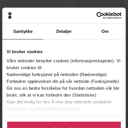
Samtykke
Detaljer
Om
Vi bruker cookies
Våre nettsider benytter cookies (informasjonskapsler). Vi
bruker cookies til:
Nødvendige funksjoner på nettsiden (Nødvendige)
Forbedrer opplevelsen din på vår nettside (Funksjonelle)
129,-
399,-
Gir oss en bedre forståelse for hvordan nettsiden vår blir
Minnesota
Satans segl
brukt, slik at vi kan forbedre den (Statistiske)
Jo Nesbø
Tom Egeland
Gjør det mulig for oss å vise deg relevante produkter,
LYDBOK
LYDBOK
kampanjer og tilbud (Markedsføring)
Klikk på «Godta alle» for å gi oss ditt samtykke til å