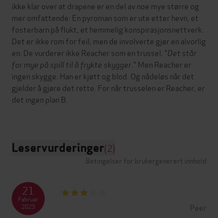
ikke klar over at drapene er en del av noe mye større og
mer omfattende: En pyroman som er ute etter hevn, et
fosterbarn på flukt, et hemmelig konspirasjonsnettverk.
Det er ikke rom for feil, men de involverte gjør en alvorlig
en: De vurderer ikke Reacher som en trussel. "
Det står
for mye på spill til å frykte skygger.
" Men Reacher er
ingen skygge. Han er kjøtt og blod. Og nådeløs når det
gjelder å gjøre det rette. For når trusselen er Reacher, er
det ingen plan B.
Leservurderinger
(2)
Betingelser for brukergenerert innhold
21
Februar
Peer
2023