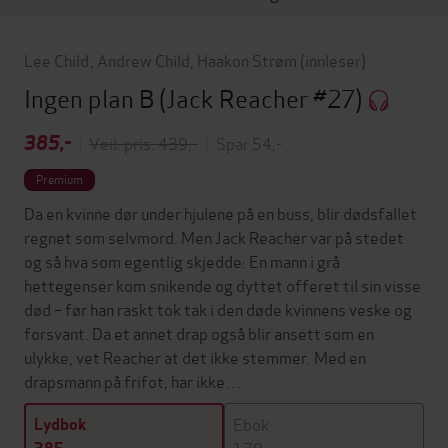
Lee Child
,
Andrew Child
,
Haakon Strøm
(innleser)
Ingen plan B
(Jack Reacher #27)
385,-
|
Veil. pris: 439,-
|
Spar 54,-
Premium
Da en kvinne dør under hjulene på en buss, blir dødsfallet
regnet som selvmord. Men Jack Reacher var på stedet
og så hva som egentlig skjedde: En mann i grå
hettegenser kom snikende og dyttet offeret til sin visse
død – før han raskt tok tak i den døde kvinnens veske og
forsvant. Da et annet drap også blir ansett som en
ulykke, vet Reacher at det ikke stemmer. Med en
drapsmann på frifot, har ikke…
Ebok
Lydbok
179,-