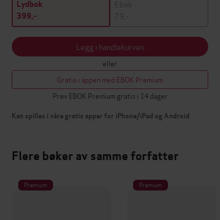
Ebok
Lydbok
79,-
399,-
Legg i handlekurven
eller
Gratis i appen med EBOK Premium
Prøv EBOK Premium gratis i 14 dager
Kan spilles i våre gratis apper for iPhone/iPad og Android
Flere bøker av samme forfatter
Premium
Premium