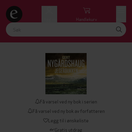
Logg inn
Handlekurv
Meny
Få varsel ved ny bok i serien
Få varsel ved ny bok av forfatteren
Legg til i ønskeliste
Gratis utdrag