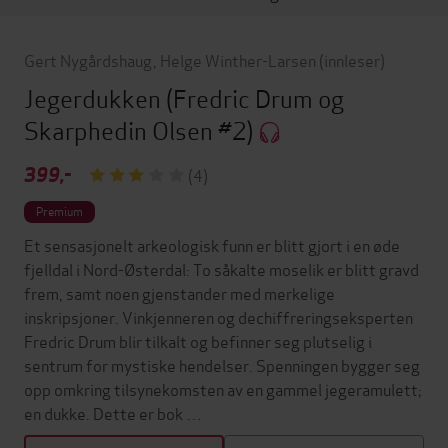
Gert Nygårdshaug
,
Helge Winther-Larsen
(innleser)
Jegerdukken
(Fredric Drum og
Skarphedin Olsen #2)
399,-
(4)
Premium
Et sensasjonelt arkeologisk funn er blitt gjort i en øde
fjelldal i Nord-Østerdal: To såkalte moselik er blitt gravd
frem, samt noen gjenstander med merkelige
inskripsjoner. Vinkjenneren og dechiffreringseksperten
Fredric Drum blir tilkalt og befinner seg plutselig i
sentrum for mystiske hendelser. Spenningen bygger seg
opp omkring tilsynekomsten av en gammel jegeramulett;
en dukke. Dette er bok …