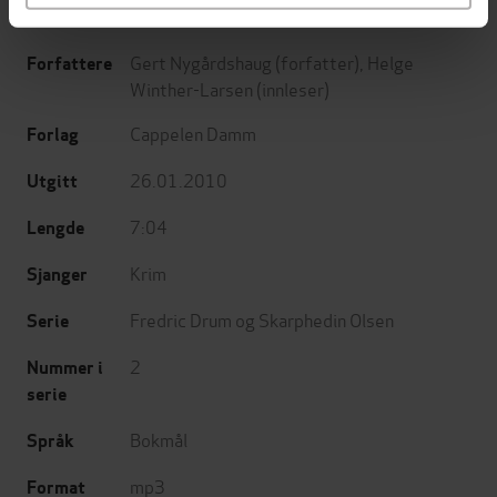
Gert Nygårdshaug
(forfatter),
Helge
Forfattere
Winther-Larsen
(innleser)
Cappelen Damm
Forlag
26.01.2010
Utgitt
7:04
Lengde
Krim
Sjanger
Fredric Drum og Skarphedin Olsen
Serie
2
Nummer i
serie
Bokmål
Språk
mp3
Format