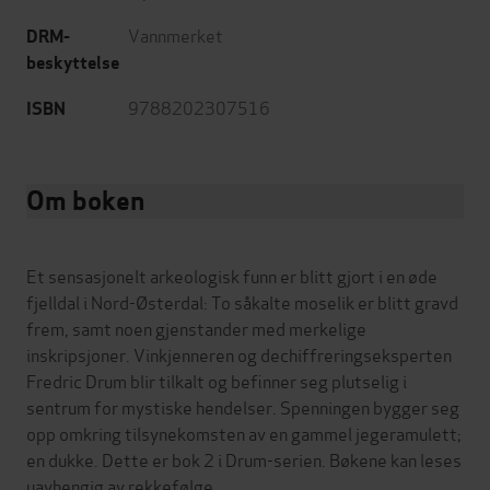
Vannmerket
DRM-
beskyttelse
9788202307516
ISBN
Om boken
Et sensasjonelt arkeologisk funn er blitt gjort i en øde
fjelldal i Nord-Østerdal: To såkalte moselik er blitt gravd
frem, samt noen gjenstander med merkelige
inskripsjoner. Vinkjenneren og dechiffreringseksperten
Fredric Drum blir tilkalt og befinner seg plutselig i
sentrum for mystiske hendelser. Spenningen bygger seg
opp omkring tilsynekomsten av en gammel jegeramulett;
en dukke. Dette er bok 2 i Drum-serien. Bøkene kan leses
uavhengig av rekkefølge.