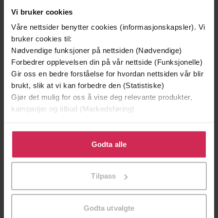
Premium
Vi bruker cookies
Våre nettsider benytter cookies (informasjonskapsler). Vi
bruker cookies til:
Nødvendige funksjoner på nettsiden (Nødvendige)
Forbedrer opplevelsen din på vår nettside (Funksjonelle)
Gir oss en bedre forståelse for hvordan nettsiden vår blir
brukt, slik at vi kan forbedre den (Statistiske)
Gjør det mulig for oss å vise deg relevante produkter,
kampanjer og tilbud (Markedsføring)
Klikk på «Godta alle» for å gi oss ditt samtykke til å
bruke cookies for alle disse formålene. Du kan også
Godta alle
399,-
169,-
tilpasse ditt samtykke til spesifikke formål ved å klikke
på «Tilpass». Du kan når som helst trekke tilbake eller
Det niende prinsipp
Ikke bestått
Tilpass
endre ditt samtykke.
Gert Nygårdshaug
Michael Hjorth
LYDBOK
LYDBOK
Godta utvalgte