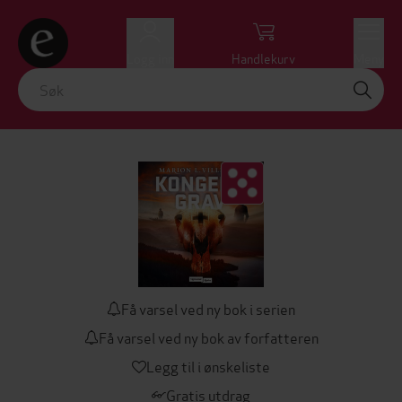
Logg inn
Handlekurv
Meny
Få varsel ved ny bok i serien
Få varsel ved ny bok av forfatteren
Legg til i ønskeliste
Gratis utdrag