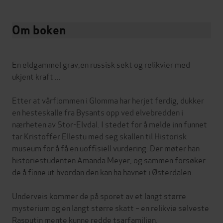
Om boken
En eldgammel grav,en russisk sekt og relikvier med
ukjent kraft ...
Etter at vårflommen i Glomma har herjet ferdig, dukker
en hesteskalle fra Bysants opp ved elvebredden i
nærheten av Stor-Elvdal. I stedet for å melde inn funnet
tar Kristoffer Ellestu med seg skallen til Historisk
museum for å få en uoffisiell vurdering. Der møter han
historiestudenten Amanda Meyer, og sammen forsøker
de å finne ut hvordan den kan ha havnet i Østerdalen.
Underveis kommer de på sporet av et langt større
mysterium og en langt større skatt – en relikvie selveste
Rasputin mente kunne redde tsarfamilien.