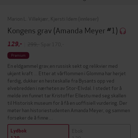
Marion L. Villekjær
,
Kjersti Idem
(innleser)
Kongens grav
(Amanda Meyer #1)
129,-
|
299,-
Spar 170,-
Premium
En eldgammel grav,en russisk sekt og relikvier med
ukjent kraft ... Etter at vårflommen i Glomma har herjet
ferdig, dukker en hesteskalle fra Bysants opp ved
elvebredden i nærheten av Stor-Elvdal. I stedet for å
melde inn funnet tar Kristoffer Ellestu med seg skallen
til Historisk museum for å få en uoffisiell vurdering. Der
møter han historiestudenten Amanda Meyer, og sammen
forsøker de å finne…
Ebok
Lydbok
129,-