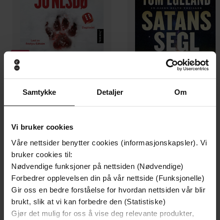
Samtykke
Detaljer
Om
129,-
399,-
Minnesota
Satans segl
Jo Nesbø
Tom Egeland
Vi bruker cookies
LYDBOK
LYDBOK
Våre nettsider benytter cookies (informasjonskapsler). Vi
bruker cookies til:
Nødvendige funksjoner på nettsiden (Nødvendige)
Forbedrer opplevelsen din på vår nettside (Funksjonelle)
Marion L. Villekjær
(forfatter),
Kjersti
Forfattere
Gir oss en bedre forståelse for hvordan nettsiden vår blir
Idem
(innleser)
brukt, slik at vi kan forbedre den (Statistiske)
Gjør det mulig for oss å vise deg relevante produkter,
Vigmostad Bjørke
Forlag