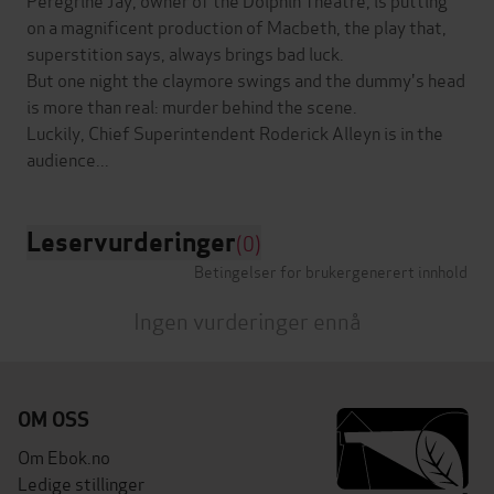
on a magnificent production of Macbeth, the play that,
superstition says, always brings bad luck.
But one night the claymore swings and the dummy's head
is more than real: murder behind the scene.
Luckily, Chief Superintendent Roderick Alleyn is in the
Leservurderinger
(0)
Betingelser for brukergenerert innhold
Ingen vurderinger ennå
OM OSS
Om Ebok.no
Ledige stillinger