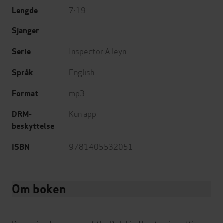
7:19
Lengde
Sjanger
Inspector Alleyn
Serie
English
Språk
mp3
Format
Kun app
DRM-
beskyttelse
9781405532051
ISBN
Om boken
Peregrine Jay, owner of the Dolphin Theatre, is putting