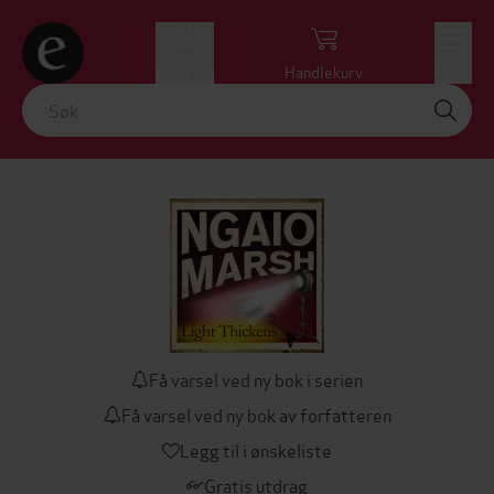
Logg inn
Handlekurv
Meny
Få varsel ved ny bok i serien
Få varsel ved ny bok av forfatteren
Legg til i ønskeliste
Gratis utdrag