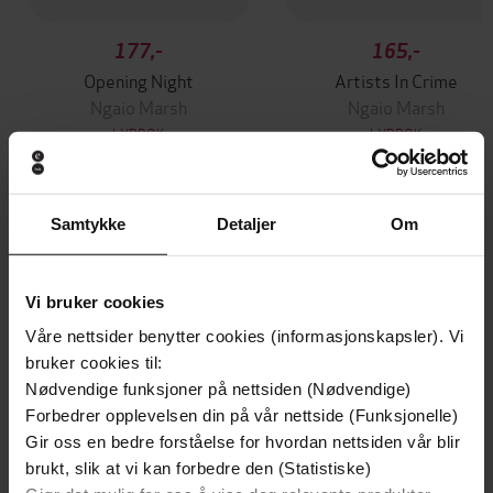
177,-
165,-
Opening Night
Artists In Crime
Ngaio Marsh
Ngaio Marsh
LYDBOK
LYDBOK
Samtykke
Detaljer
Om
Andre har også kjøpt
Vi bruker cookies
Premium
Premium
Vinner av Rivertonprisen
Første gang på tilbud
Våre nettsider benytter cookies (informasjonskapsler). Vi
bruker cookies til:
Nødvendige funksjoner på nettsiden (Nødvendige)
Forbedrer opplevelsen din på vår nettside (Funksjonelle)
Gir oss en bedre forståelse for hvordan nettsiden vår blir
brukt, slik at vi kan forbedre den (Statistiske)