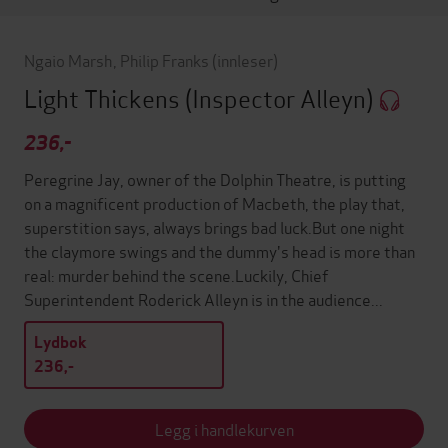
Ngaio Marsh
,
Philip Franks
(innleser)
Light Thickens
(Inspector Alleyn)
236,-
Peregrine Jay, owner of the Dolphin Theatre, is putting
on a magnificent production of Macbeth, the play that,
superstition says, always brings bad luck.But one night
the claymore swings and the dummy's head is more than
real: murder behind the scene.Luckily, Chief
Superintendent Roderick Alleyn is in the audience...
Lydbok
236,-
Legg i handlekurven