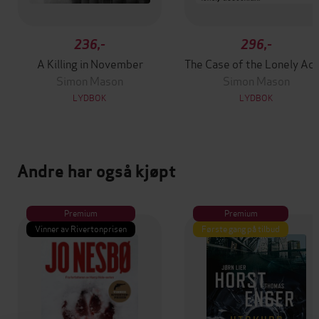
236,-
296,-
A Killing in November
The Case of th
Simon Mason
Simon Mason
LYDBOK
LYDBOK
Andre har også kjøpt
Premium
Premium
Vinner av Rivertonprisen
Første gang på tilbud