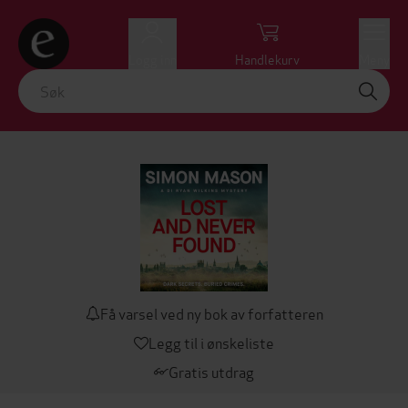
Logg inn
Handlekurv
Meny
Få varsel ved ny bok av forfatteren
Legg til i ønskeliste
Gratis utdrag