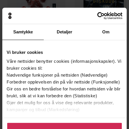
Samtykke
Detaljer
Om
199,-
349,-
Minnesota
Utskudd
Vi bruker cookies
Jo Nesbø
Jørn Lier Horst
Våre nettsider benytter cookies (informasjonskapsler). Vi
EBOK
EBOK
bruker cookies til:
Nødvendige funksjoner på nettsiden (Nødvendige)
Forbedrer opplevelsen din på vår nettside (Funksjonelle)
Gir oss en bedre forståelse for hvordan nettsiden vår blir
brukt, slik at vi kan forbedre den (Statistiske)
the twisty DI Ryan Wilkins Mystery set in
Undertittel
Gjør det mulig for oss å vise deg relevante produkter,
Oxford
kampanjer og tilbud (Markedsføring)
Simon Mason
(forfatter),
Matt Addis
Forfattere
(innleser)
Klikk på «Godta alle» for å gi oss ditt samtykke til å