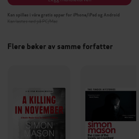
Kan spilles i våre gratis apper for iPhone/iPad og Android
Kan lastes ned på PC/Mac
Flere bøker av samme forfatter