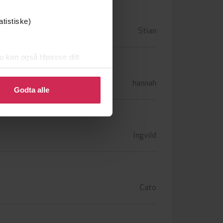
atistiske)
Stian
u kan også tilpasse ditt
 eller endre ditt samtykke.
hannah
Godta alle
Ingvild
Cato