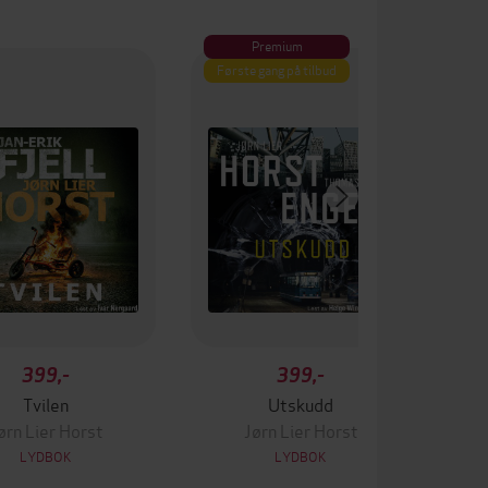
Premium
Første gang på tilbud
399,-
399,-
Tvilen
Utskudd
ørn Lier Horst
Jørn Lier Horst
LYDBOK
LYDBOK