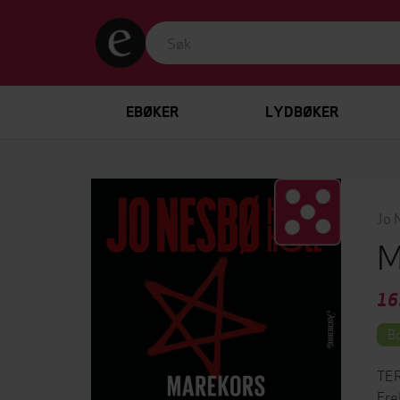
EBØKER
LYDBØKER
Jo 
M
16
Bo
TER
Fre