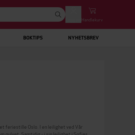
Logg inn
Handlekurv
BOKTIPS
NYHETSBREV
riestille Oslo. I en leilighet ved Vår
ulvet. Samtidig - i sin leilighet i Sofies