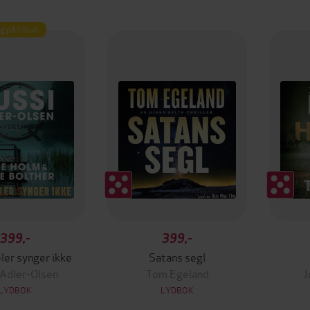
g på tilbud
399,-
399,-
ler synger ikke
Satans segl
 Adler-Olsen
Tom Egeland
J
LYDBOK
LYDBOK