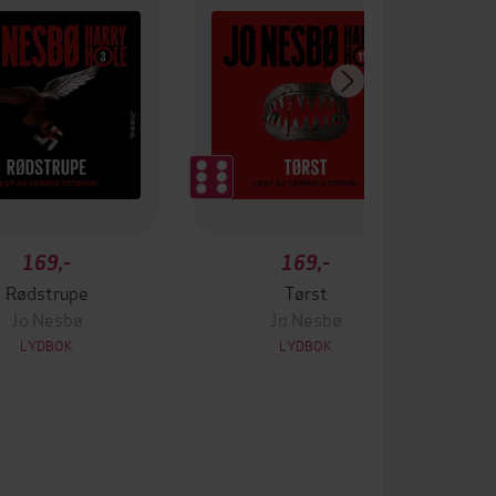
169,-
169,-
Rødstrupe
Tørst
Jo Nesbø
Jo Nesbø
LYDBOK
LYDBOK