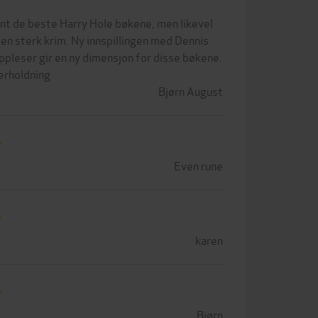
ant de beste Harry Hole bøkene, men likevel
en sterk krim. Ny innspillingen med Dennis
pleser gir en ny dimensjon for disse bøkene.
erholdning
Bjørn August
Even rune
karen
Bjørn