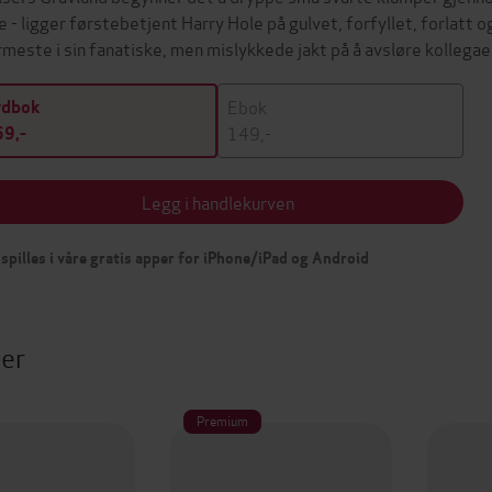
e - ligger førstebetjent Harry Hole på gulvet, forfyllet, forlatt o
meste i sin fanatiske, men mislykkede jakt på å avsløre kolle
Ebok
ydbok
149,-
9,-
Legg i handlekurven
spilles i våre gratis apper for iPhone/iPad og Android
ter
Premium