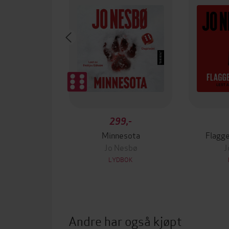
299,-
Minnesota
Flagg
Jo Nesbø
J
LYDBOK
Andre har også kjøpt