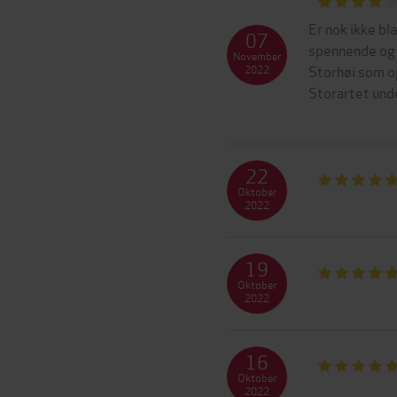
Er nok ikke bl
07
spennende og 
November
Storhøi som op
2022
Storartet und
22
Oktober
2022
19
Oktober
2022
16
Oktober
2022