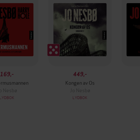
169,-
449,-
ermusmannen
Kongen av Os
o Nesbø
Jo Nesbø
LYDBOK
LYDBOK