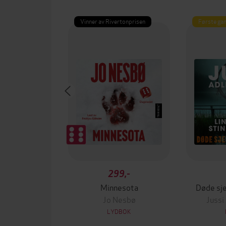
Vinner av Rivertonprisen
Første gan
299,-
Minnesota
Døde sje
Jo Nesbø
Jussi
LYDBOK