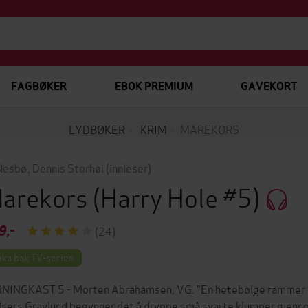
FAGBØKER
EBOK PREMIUM
GAVEKORT
LYDBØKER
KRIM
MAREKORS
Nesbø
,
Dennis Storhøi
(innleser)
arekors
(Harry Hole #5)
9,-
(24)
ka bak TV-serien
NINGKAST 5 - Morten Abrahamsen, VG. "En hetebølge rammer et fe
lsers Gravlund begynner det å dryppe små svarte klumper gjennom g