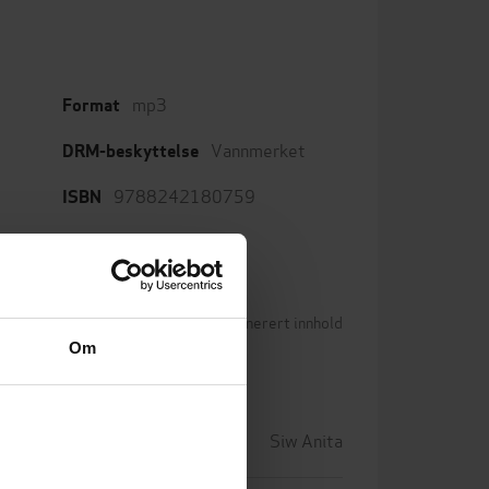
mp3
Format
Vannmerket
DRM-beskyttelse
9788242180759
ISBN
Betingelser for brukergenerert innhold
(44)
Om
Siw Anita