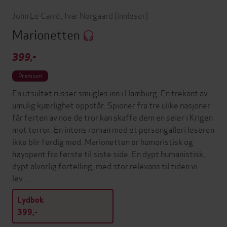
John Le Carré
,
Ivar Nergaard
(innleser)
Marionetten
399,-
Premium
En utsultet russer smugles inn i Hamburg. En trekant av
umulig kjærlighet oppstår. Spioner fra tre ulike nasjoner
får ferten av noe de tror kan skaffe dem en seier i Krigen
mot terror. En intens roman med et persongalleri leseren
ikke blir ferdig med. Marionetten er humoristisk og
høyspent fra første til siste side. En dypt humanistisk,
dypt alvorlig fortelling, med stor relevans til tiden vi
lev…
Lydbok
399,-