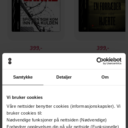
399,-
399,-
Spionen som kom inn fra kulden
En forræd
John Le Carré
John Le Carré
LYDBOK
LYDBOK
Samtykke
Detaljer
Om
Andre har også kjøpt
Vi bruker cookies
Våre nettsider benytter cookies (informasjonskapsler). Vi
bruker cookies til:
Premium
Premium
Nødvendige funksjoner på nettsiden (Nødvendige)
Forbedrer opplevelsen din på vår nettside (Funksjonelle)