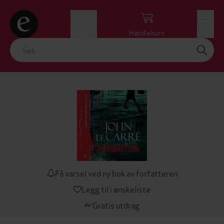
Logg inn
Handlekurv
Meny
Få varsel ved ny bok av forfatteren
Legg til i ønskeliste
Gratis utdrag