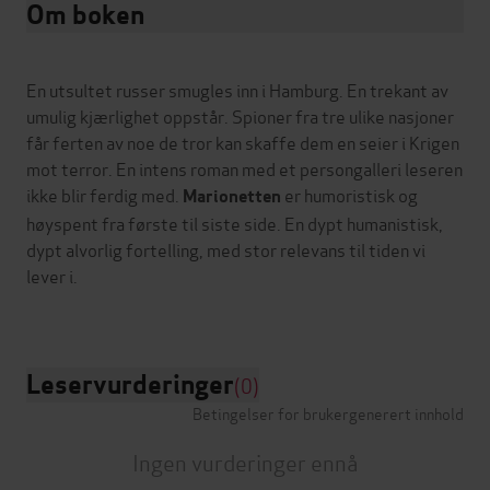
Om boken
En utsultet russer smugles inn i Hamburg. En trekant av
umulig kjærlighet oppstår. Spioner fra tre ulike nasjoner
får ferten av noe de tror kan skaffe dem en seier i Krigen
mot terror. En intens roman med et persongalleri leseren
ikke blir ferdig med.
er humoristisk og
Marionetten
høyspent fra første til siste side. En dypt humanistisk,
dypt alvorlig fortelling, med stor relevans til tiden vi
lever i.
Leservurderinger
(0)
Betingelser for brukergenerert innhold
Ingen vurderinger ennå