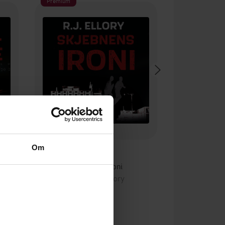
Premium
Om
399,-
Skjebnens ironi
Roger Jon Ellory
LYDBOK