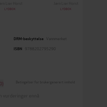
ørn Lier Horst
Jørn Lier Horst
LYDBOK
LYDBOK
Vannmerket
DRM-beskyttelse
9788202795290
ISBN
Betingelser for brukergenerert innhold
0)
n vurderinger ennå