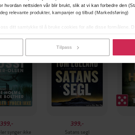
r hvordan nettsiden vår blir brukt, slik at vi kan forbedre den (St
 deg relevante produkter, kampanjer og tilbud (Markedsføring)
 oss ditt samtykke til å bruke cookies for alle disse formålene. D
g på tilbud
l ved å klikke på «Tilpass». Du kan når som helst trekke tilbake
Tilpass
399,-
399,-
ler synger ikke
Satans segl