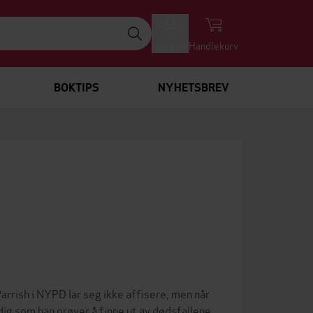
Logg inn
Handlekurv
BOKTIPS
NYHETSBREV
arrish i NYPD lar seg ikke affisere, men når
dig som han prøver å finne ut av dødsfallene,