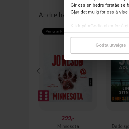
Gir oss en bedre forståelse fo
Andre har også kjøpt
Gjør det mulig for oss å vise
Klikk på «Godta alle» for å gi
Vinner av Rivertonprisen
Første gan
samtykke til spesifikke formå
Godta utvalgte
299,-
Minnesota
Døde sje