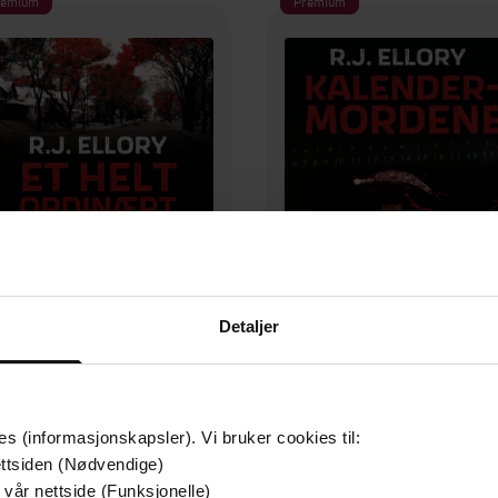
remium
Premium
Detaljer
323,-
350,-
Et helt ordinært drap
Kalendermordene
Roger Jon Ellory
Roger Jon Ellory
LYDBOK
LYDBOK
es (informasjonskapsler). Vi bruker cookies til:
ttsiden (Nødvendige)
 vår nettside (Funksjonelle)