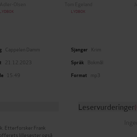
 Adler-Olsen
Tom Egeland
J
LYDBOK
LYDBOK
Cappelen Damm
Krim
g
Sjanger
21.12.2023
Bokmål
t
Språk
15:49
mp3
de
Format
Leservurderinger
(
Inge
rk. Etterforsker Frank
 offerets lillesøster også