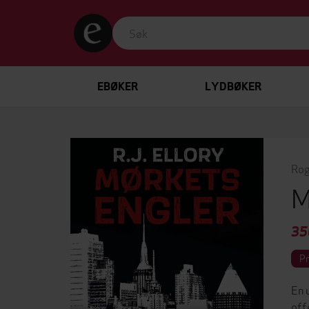
EBØKER
LYDBØKER
Rog
M
35
P
En 
off