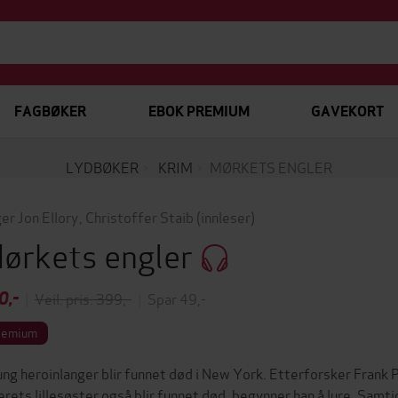
FAGBØKER
EBOK PREMIUM
GAVEKORT
LYDBØKER
KRIM
MØRKETS ENGLER
er Jon Ellory
,
Christoffer Staib
(innleser)
ørkets engler
0,-
|
Veil. pris: 399,-
|
Spar 49,-
remium
ung heroinlanger blir funnet død i New York. Etterforsker Frank P
erets lillesøster også blir funnet død, begynner han å lure. Samti