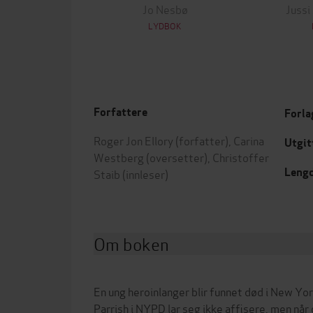
Jo Nesbø
Jussi
LYDBOK
Forfattere
Forla
Roger Jon Ellory
(forfatter),
Carina
Utgit
Westberg
(oversetter),
Christoffer
Leng
Staib
(innleser)
Om boken
En ung heroinlanger blir funnet død i New Yo
Parrish i NYPD lar seg ikke affisere, men når