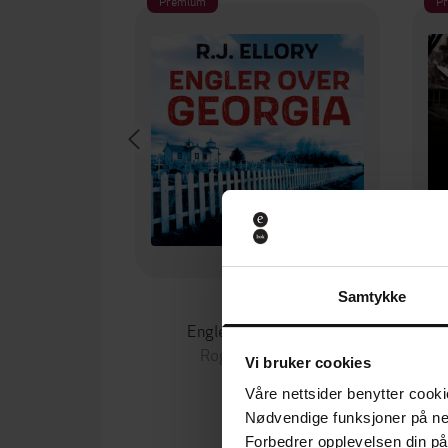
Premium
P
Samtykke
339,-
Engler over Georgia
Roger Jon Ellory
Vi bruker cookies
LYDBOK
Våre nettsider benytter cooki
Nødvendige funksjoner på ne
Forbedrer opplevelsen din på