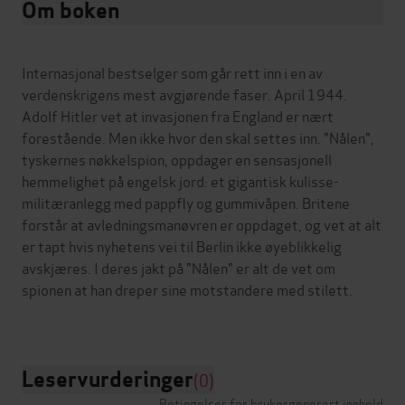
Om boken
Internasjonal bestselger som går rett inn i en av
verdenskrigens mest avgjørende faser. April 1944.
Adolf Hitler vet at invasjonen fra England er nært
forestående. Men ikke hvor den skal settes inn. "Nålen",
tyskernes nøkkelspion, oppdager en sensasjonell
hemmelighet på engelsk jord: et gigantisk kulisse-
militæranlegg med pappfly og gummivåpen. Britene
forstår at avledningsmanøvren er oppdaget, og vet at alt
er tapt hvis nyhetens vei til Berlin ikke øyeblikkelig
avskjæres. I deres jakt på "Nålen" er alt de vet om
spionen at han dreper sine motstandere med stilett.
Leservurderinger
(0)
Betingelser for brukergenerert innhold