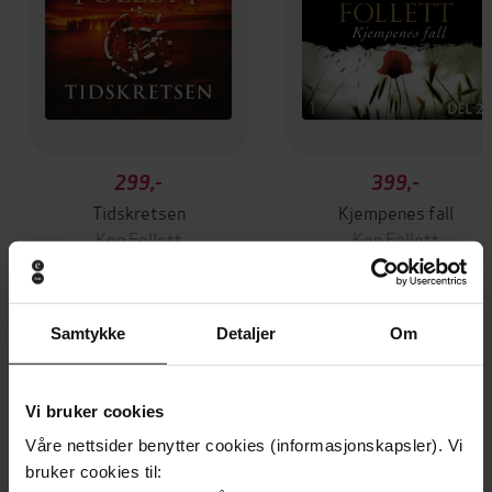
299,-
399,-
Tidskretsen
Kjempenes fall
Ken Follett
Ken Follett
LYDBOK
LYDBOK
Samtykke
Detaljer
Om
Andre har også kjøpt
Vi bruker cookies
Vinner av Rivertonprisen
Første gang på tilbud
Våre nettsider benytter cookies (informasjonskapsler). Vi
bruker cookies til: