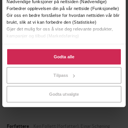
Nødvendige funksjoner på nettsiden (Nødvendige)
Forbedrer opplevelsen din på vår nettside (Funksjonelle)
Gir oss en bedre forståelse for hvordan nettsiden vår blir
brukt, slik at vi kan forbedre den (Statistiske)
Gjør det mulig for oss å vise deg relevante produkter,
kampanjer og tilbud (Markedsføring)
Klikk på «Godta alle» for å gi oss ditt samtykke til å
bruke cookies for alle disse formålene. Du kan også
Godta alle
tilpasse ditt samtykke til spesifikke formål ved å klikke
på «Tilpass». Du kan når som helst trekke tilbake eller
299,-
399,-
Tilpass
endre ditt samtykke.
Minnesota
Døde sjeler synger ikke
Jo Nesbø
Jussi Adler-Olsen
Godta utvalgte
LYDBOK
LYDBOK
Ken Follett
(forfatter),
Einar Schøning
Forfattere