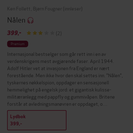
Ken Follett
,
Bjørn Fougner
(innleser)
Nålen
399,-
(2)
Premium
Internasjonal bestselger som går rett inn i en av
verdenskrigens mest avgjørende faser. April 1944.
Adolf Hitler vet at invasjonen fra England er nært
forestående. Men ikke hvor den skal settes inn. "Nålen",
tyskernes nøkkelspion, oppdager en sensasjonell
hemmelighet på engelsk jord: et gigantisk kulisse-
militæranlegg med pappfly og gummivåpen. Britene
forstår at avledningsmanøvren er oppdaget, o…
Lydbok
399,-