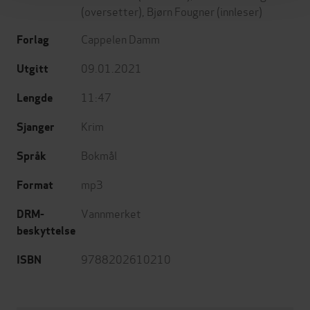
(oversetter),
Bjørn Fougner
(innleser)
Cappelen Damm
Forlag
09.01.2021
Utgitt
11:47
Lengde
Krim
Sjanger
Bokmål
Språk
mp3
Format
Vannmerket
DRM-
beskyttelse
9788202610210
ISBN