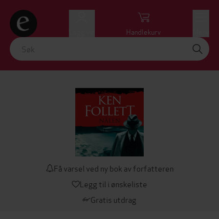
Logg inn
Handlekurv
Meny
Få varsel ved ny bok av forfatteren
Legg til i ønskeliste
Gratis utdrag