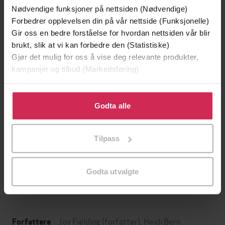
Nødvendige funksjoner på nettsiden (Nødvendige)
Forbedrer opplevelsen din på vår nettside (Funksjonelle)
Gir oss en bedre forståelse for hvordan nettsiden vår blir
brukt, slik at vi kan forbedre den (Statistiske)
Gjør det mulig for oss å vise deg relevante produkter,
kampanjer og tilbud (Markedsføring)
Klikk på «Godta alle» for å gi oss ditt samtykke til å
bruke cookies for alle disse formålene. Du kan også
Godta alle
tilpasse ditt samtykke til spesifikke formål ved å klikke
129,-
399,-
på «Tilpass». Du kan når som helst trekke tilbake eller
Tilpass
Minnesota
Nærmeste nabo
endre ditt samtykke.
Jo Nesbø
Helene Flood
LYDBOK
LYDBOK
Godta utvalgte
Joy Fielding
(forfatter),
Heidi Bern
Forfattere