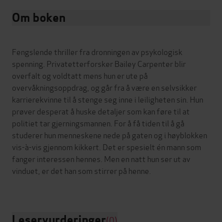
Om boken
Fengslende thriller fra dronningen av psykologisk
spenning. Privatetterforsker Bailey Carpenter blir
overfalt og voldtatt mens hun er ute på
overvåkningsoppdrag, og går fra å være en selvsikker
karrierekvinne til å stenge seg inne i leiligheten sin. Hun
prøver desperat å huske detaljer som kan føre til at
politiet tar gjerningsmannen. For å få tiden til å gå
studerer hun menneskene nede på gaten og i høyblokken
vis-à-vis gjennom kikkert. Det er spesielt én mann som
fanger interessen hennes. Men en natt hun ser ut av
vinduet, er det han som stirrer på henne.
Leservurderinger
(0)