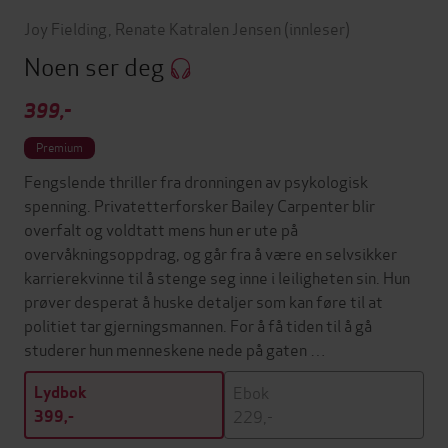
Joy Fielding
,
Renate Katralen Jensen
(innleser)
Noen ser deg
399,-
Premium
Fengslende thriller fra dronningen av psykologisk
spenning. Privatetterforsker Bailey Carpenter blir
overfalt og voldtatt mens hun er ute på
overvåkningsoppdrag, og går fra å være en selvsikker
karrierekvinne til å stenge seg inne i leiligheten sin. Hun
prøver desperat å huske detaljer som kan føre til at
politiet tar gjerningsmannen. For å få tiden til å gå
studerer hun menneskene nede på gaten …
Ebok
Lydbok
229,-
399,-