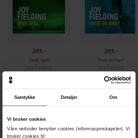
399,-
399,-
Ondt spill
Hvor er hun?
Joy Fielding
Joy Fielding
LYDBOK
LYDBOK
Samtykke
Detaljer
Om
Andre har også kjøpt
Vi bruker cookies
Vinner av Rivertonprisen
Våre nettsider benytter cookies (informasjonskapsler). Vi
bruker cookies til: