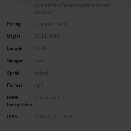
(oversetter),
Renate Katralen Jensen
(innleser)
Cappelen Damm
Forlag
25.11.2018
Utgitt
11:36
Lengde
Krim
Sjanger
Bokmål
Språk
mp3
Format
Vannmerket
DRM-
beskyttelse
9788202617318
ISBN