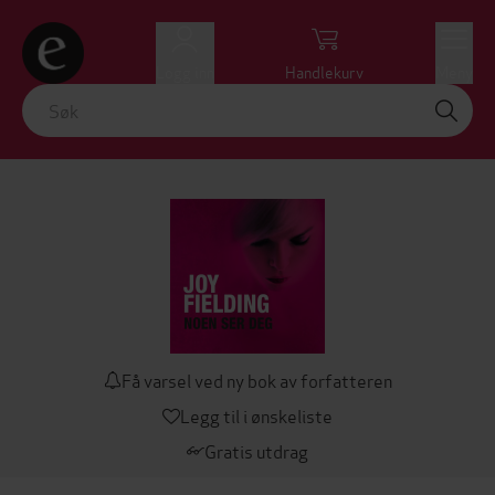
Logg inn
Handlekurv
Meny
Få varsel ved ny bok av forfatteren
Legg til i ønskeliste
Gratis utdrag