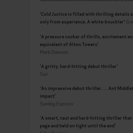
'Cold Justice
is filled with thrilling details
Gre
only from experience. A white-knuckler'
'A pressure cooker of thrills, excitement and
equivalent of Alton Towers'
Mark Dawson
'A gritty, hard-hitting debut thriller'
Sun
'An impressive debut thriller . . . Ant Middl
impact'
Sunday Express
'A smart, taut and hard-hitting thriller tha
page and held on tight until the end'
Giles Kristian