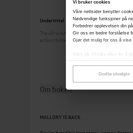
Vi bruker cookies
Våre nettsider benytter cooki
Nødvendige funksjoner på ne
Undertittel
Forfa
Forbedrer opplevelsen din på
The ultra-authentic and gripping
Ant M
Gir oss en bedre forståelse fo
action thriller
Middl
Gjør det mulig for oss å vise
Lewi
Klikk på «Godta alle» for å gi
Forla
samtykke til spesifikke formå
Godta utvalgte
Om boken
MALLORY IS BACK
You've heard his true story - now go deeper