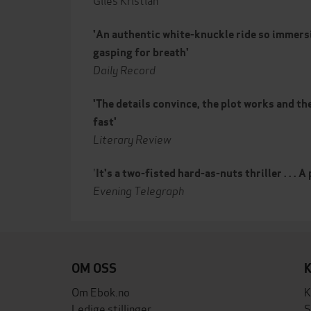
'An authentic white-knuckle ride so immersiv
gasping for breath'
Daily Record
'The details convince, the plot works and the
fast'
Literary Review
'
It's a two-fisted hard-as-nuts thriller . . . 
Evening Telegraph
OM OSS
Om Ebok.no
K
Ledige stillinger
S