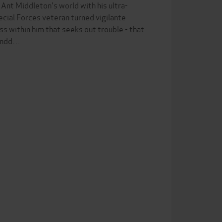
nt Middleton's world with his ultra-
Special Forces veteran turned vigilante
ss within him that seeks out trouble - that
randd…