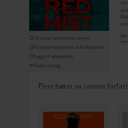
MAL
aut
Mal
enj
Kan 
Få varsel ved ny bok i serien
Kan
Få varsel ved ny bok av forfatteren
Legg til i ønskeliste
Gratis utdrag
Flere bøker av samme forfat