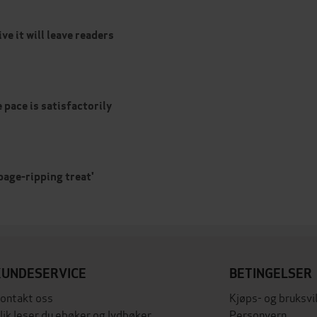
e it will leave readers
 pace is satisfactorily
A page-ripping treat'
KUNDESERVICE
BETINGELSER
ontakt oss
Kjøps- og bruksvi
lik leser du ebøker og lydbøker
Personvern