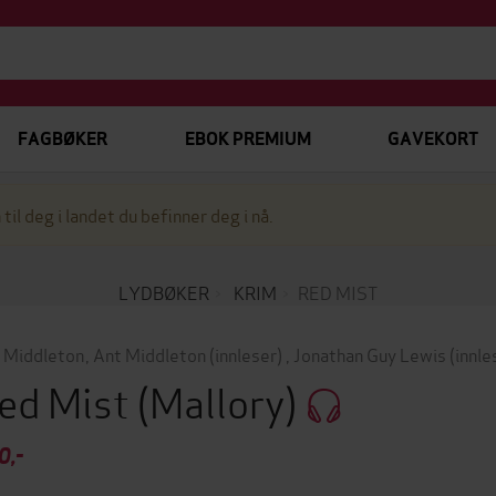
FAGBØKER
EBOK PREMIUM
GAVEKORT
 til deg i landet du befinner deg i nå.
LYDBØKER
KRIM
RED MIST
 Middleton
,
Ant Middleton
(innleser)
,
Jonathan Guy Lewis
(innle
ed Mist
(Mallory)
0,-