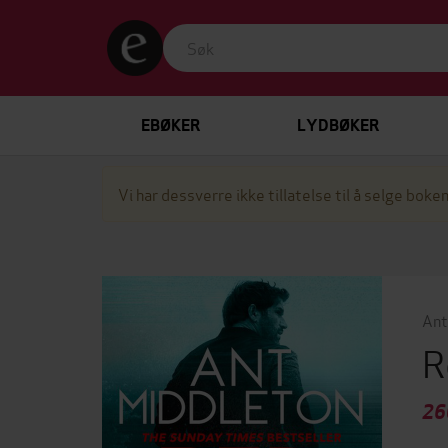
EBØKER
LYDBØKER
Vi har dessverre ikke tillatelse til å selge boken
Ant
R
26