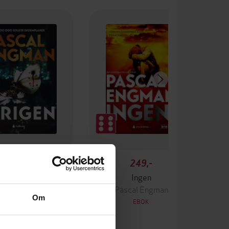
349,-
249,-
Krigen
Ingen
ascal Engman
Pascal Engman
Om
EBOK
EBOK