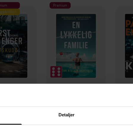
mium
Premium
g på tilbud
349,-
149,-
Utskudd
En lykkelig familie
 Lier Horst
Stian Hjelvin Andersen
P
Detaljer
EBOK
EBOK