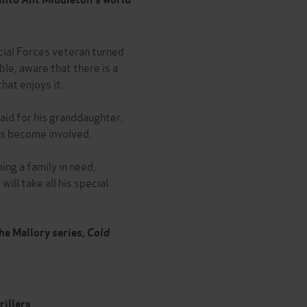
ecial Forces veteran turned
ble, aware that there is a
hat enjoys it.
raid for his granddaughter,
s become involved.
ping a family in need,
will take all his special
he Mallory series,
Cold
rillers