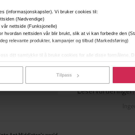
es (informasjonskapsler). Vi bruker cookies til:
ttsiden (Nødvendige)
24.11.2022
ttere
Utgitt
 vår nettside (Funksjonelle)
iddleton
(forfatter),
Ant
10:11
r hvordan nettsiden vår blir brukt, slik at vi kan forbedre den (St
Lengde
eton
(innleser),
Jonathan Guy
 deg relevante produkter, kampanjer og tilbud (Markedsføring)
Krim
Sjanger
s
(innleser)
 oss ditt samtykke til å bruke cookies for alle disse formålene. D
Mallory
Little, Brown Book Group
Serie
g
l ved å klikke på «Tilpass». Du kan når som helst trekke tilbake
Tilpass
Leservurderinger
(
Inge
 into Ant Middleton's world