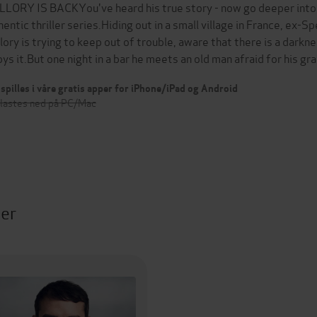
LORY IS BACKYou've heard his true story - now go deeper into A
hentic thriller series.Hiding out in a small village in France, ex-
lory is trying to keep out of trouble, aware that there is a darkne
oys it.But one night in a bar he meets an old man afraid for his g
spilles i våre gratis apper for iPhone/iPad og Android
 lastes ned på PC/Mac
ter