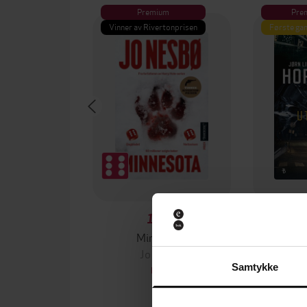
Premium
Pre
Vinner av Rivertonprisen
Første gan
199,-
Minnesota
Jo Nesbø
Jørn
Samtykke
EBOK