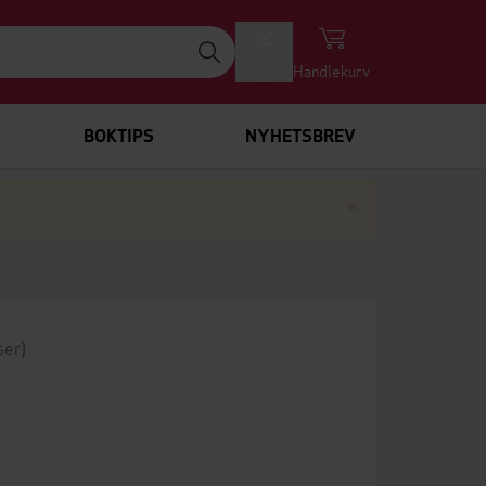
Logg inn
Handlekurv
BOKTIPS
NYHETSBREV
Lukk
×
ser)