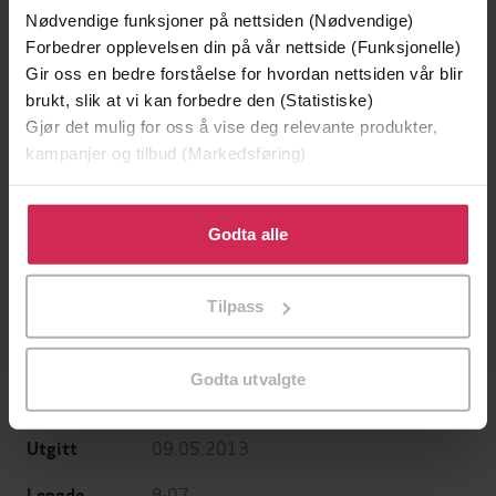
Nødvendige funksjoner på nettsiden (Nødvendige)
Forbedrer opplevelsen din på vår nettside (Funksjonelle)
Gir oss en bedre forståelse for hvordan nettsiden vår blir
brukt, slik at vi kan forbedre den (Statistiske)
199,-
349,-
Gjør det mulig for oss å vise deg relevante produkter,
kampanjer og tilbud (Markedsføring)
Minnesota
Utskudd
Jo Nesbø
Jørn Lier Horst
Klikk på «Godta alle» for å gi oss ditt samtykke til å
EBOK
EBOK
bruke cookies for alle disse formålene. Du kan også
Godta alle
tilpasse ditt samtykke til spesifikke formål ved å klikke
på «Tilpass». Du kan når som helst trekke tilbake eller
Tilpass
endre ditt samtykke.
Eoin Colfer
(forfatter),
Ronan Raftery
Forfattere
(innleser)
Godta utvalgte
Headline
Forlag
09.05.2013
Utgitt
8:07
Lengde