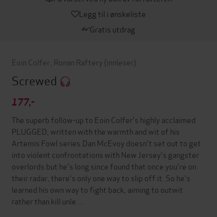
Legg til i ønskeliste
Gratis utdrag
Eoin Colfer
,
Ronan Raftery
(innleser)
Screwed
177,-
The superb follow-up to Eoin Colfer's highly acclaimed
PLUGGED, written with the warmth and wit of his
Artemis Fowl series.Dan McEvoy doesn't set out to get
into violent confrontations with New Jersey's gangster
overlords but he's long since found that once you're on
their radar, there's only one way to slip off it. So he's
learned his own way to fight back, aiming to outwit
rather than kill unle…