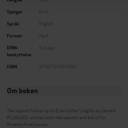
Krim
Sjanger
English
Språk
mp3
Format
Kun app
DRM-
beskyttelse
9780755391905
ISBN
Om boken
The superb follow-up to Eoin Colfer's highly acclaimed
PLUGGED, written with the warmth and wit of his
Artemis Fowl series.