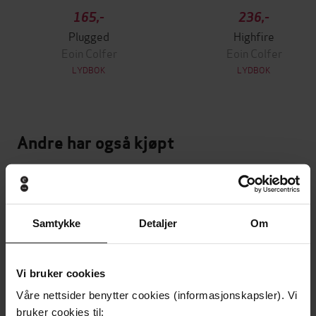
165,-
236,-
Plugged
Highfire
Eoin Colfer
Eoin Colfer
LYDBOK
LYDBOK
Andre har også kjøpt
Premium
Premium
Vinner av Rivertonprisen
Første gang på tilbud
Samtykke
Detaljer
Om
Vi bruker cookies
Våre nettsider benytter cookies (informasjonskapsler). Vi
bruker cookies til: