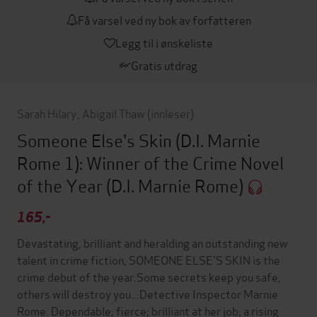
Få varsel ved ny bok av forfatteren
Legg til i ønskeliste
Gratis utdrag
Sarah Hilary
,
Abigail Thaw
(innleser)
Someone Else's Skin (D.I. Marnie
Rome 1): Winner of the Crime Novel
of the Year
(D.I. Marnie Rome)
165,-
Devastating, brilliant and heralding an outstanding new
talent in crime fiction, SOMEONE ELSE'S SKIN is the
crime debut of the year.Some secrets keep you safe,
others will destroy you...Detective Inspector Marnie
Rome. Dependable; fierce; brilliant at her job; a rising