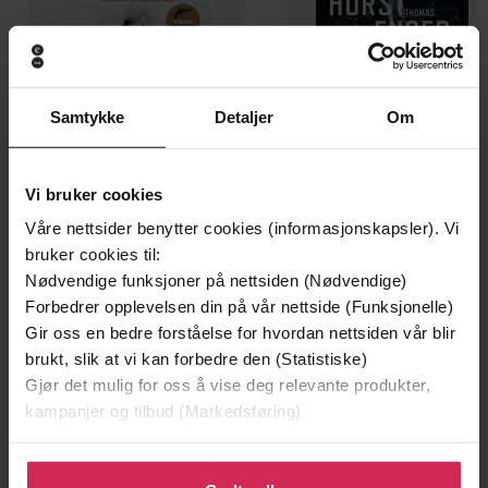
Samtykke
Detaljer
Om
Vi bruker cookies
199,-
349,-
Våre nettsider benytter cookies (informasjonskapsler). Vi
bruker cookies til:
Minnesota
Utskudd
Nødvendige funksjoner på nettsiden (Nødvendige)
Jo Nesbø
Jørn Lier Horst
Forbedrer opplevelsen din på vår nettside (Funksjonelle)
EBOK
EBOK
Gir oss en bedre forståelse for hvordan nettsiden vår blir
brukt, slik at vi kan forbedre den (Statistiske)
Gjør det mulig for oss å vise deg relevante produkter,
kampanjer og tilbud (Markedsføring)
(DI Marnie Rome)
Undertittel
Klikk på «Godta alle» for å gi oss ditt samtykke til å
Sarah Hilary
(forfatter),
Abigail Thaw
Forfattere