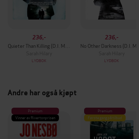
236,-
236,-
Quieter Than Killing (D.I. Marnie Rome 4)
No Other Darknes
Sarah Hilary
Sarah Hilary
LYDBOK
LYDBOK
Andre har også kjøpt
Premium
Premium
Vinner av Rivertonprisen
Første gang på tilbud