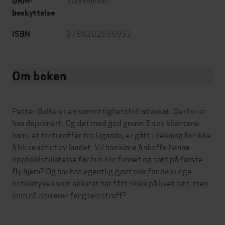
DRM-
beskyttelse
9788202636951
ISBN
Om boken
Petter Balke er en samvittighetsfull advokat. Derfor er
han deprimert. Og det med god grunn: En av klientene
hans, et torturoffer fra Uganda, er gått i dekning for ikke
å bli sendt ut av landet. Vil han klare å skaffe henne
oppholdstillatelse før hun blir funnet og satt på første
fly hjem? Og har han egentlig gjort nok for den unge
butikktyven som akkurat har fått skikk på livet sitt, men
som nå risikerer fengselsstraff?