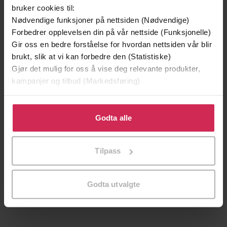
bruker cookies til:
Nødvendige funksjoner på nettsiden (Nødvendige)
Forbedrer opplevelsen din på vår nettside (Funksjonelle)
Gir oss en bedre forståelse for hvordan nettsiden vår blir
brukt, slik at vi kan forbedre den (Statistiske)
Gjør det mulig for oss å vise deg relevante produkter,
kampanjer og tilbud (Markedsføring)
Klikk på «Godta alle» for å gi oss ditt samtykke til å
bruke cookies for alle disse formålene. Du kan også
Godta alle
tilpasse ditt samtykke til spesifikke formål ved å klikke
på «Tilpass». Du kan når som helst trekke tilbake eller
299,-
399,-
Tilpass
endre ditt samtykke.
Minnesota
Døde sjeler synger ikke
Jo Nesbø
Jussi Adler-Olsen
Godta utvalgte
LYDBOK
LYDBOK