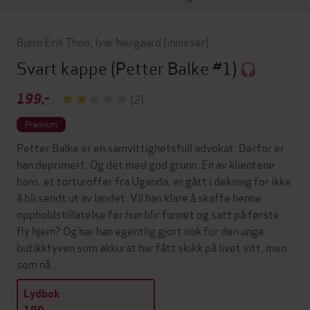
Bjørn Erik Thon
,
Ivar Nergaard
(innleser)
Svart kappe
(Petter Balke #1)
199,-
(2)
Premium
Petter Balke er en samvittighetsfull advokat. Derfor er
han deprimert. Og det med god grunn: En av klientene
hans, et torturoffer fra Uganda, er gått i dekning for ikke
å bli sendt ut av landet. Vil han klare å skaffe henne
oppholdstillatelse før hun blir funnet og satt på første
fly hjem? Og har han egentlig gjort nok for den unge
butikktyven som akkurat har fått skikk på livet sitt, men
som nå …
Lydbok