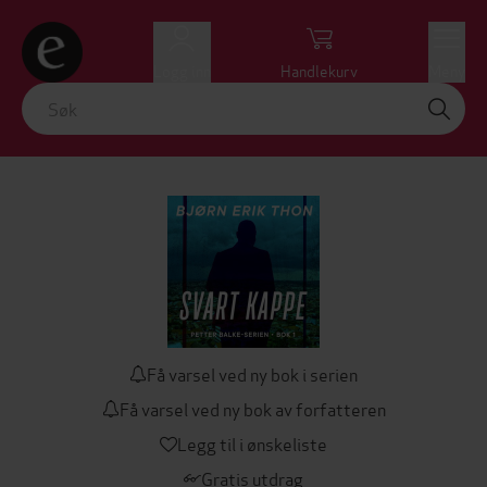
Logg inn
Handlekurv
Meny
Få varsel ved ny bok i serien
Få varsel ved ny bok av forfatteren
Legg til i ønskeliste
Gratis utdrag