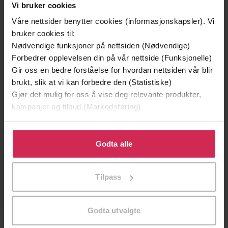
Vi bruker cookies
Våre nettsider benytter cookies (informasjonskapsler). Vi
bruker cookies til:
Nødvendige funksjoner på nettsiden (Nødvendige)
Forbedrer opplevelsen din på vår nettside (Funksjonelle)
Gir oss en bedre forståelse for hvordan nettsiden vår blir
brukt, slik at vi kan forbedre den (Statistiske)
Gjør det mulig for oss å vise deg relevante produkter,
kampanjer og tilbud (Markedsføring)
299,-
399,-
Klikk på «Godta alle» for å gi oss ditt samtykke til å
Minnesota
Satans segl
bruke cookies for alle disse formålene. Du kan også
Godta alle
Jo Nesbø
Tom Egeland
tilpasse ditt samtykke til spesifikke formål ved å klikke
på «Tilpass». Du kan når som helst trekke tilbake eller
LYDBOK
LYDBOK
Tilpass
endre ditt samtykke.
Godta utvalgte
Sally Hepworth
(forfatter),
Monika Martins
Forfattere