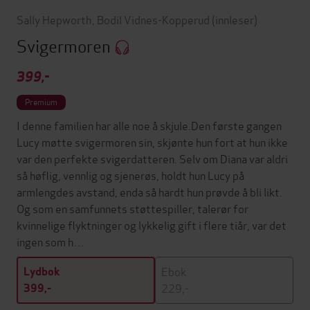
Sally Hepworth
,
Bodil Vidnes-Kopperud
(innleser)
Svigermoren
399,-
Premium
I denne familien har alle noe å skjule.Den første gangen
Lucy møtte svigermoren sin, skjønte hun fort at hun ikke
var den perfekte svigerdatteren. Selv om Diana var aldri
så høflig, vennlig og sjenerøs, holdt hun Lucy på
armlengdes avstand, enda så hardt hun prøvde å bli likt.
Og som en samfunnets støttespiller, talerør for
kvinnelige flyktninger og lykkelig gift i flere tiår, var det
ingen som h…
Ebok
Lydbok
229,-
399,-