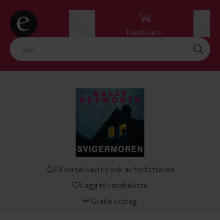
Logg inn
Handlekurv
Meny
Få varsel ved ny bok av forfatteren
Legg til i ønskeliste
Gratis utdrag