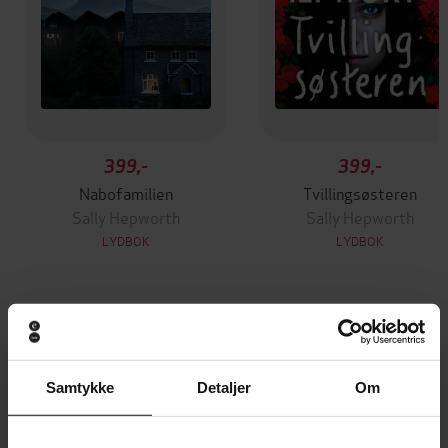
399,-
399,-
Nabofamilien
Tvillingsøsteren
Sally Hepworth
Sally Hepworth
LYDBOK
LYDBOK
Andre har også kjøpt
Samtykke
Detaljer
Om
Vinner av Rivertonprisen