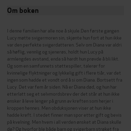
Om boken
I denne familien har alle noe å skjule.Den første gangen
Lucy møtte svigermoren sin, skjønte hun fort at hun ikke
var den perfekte svigerdatteren. Selv om Diana var aldri
så høflig, vennlig og sjenerøs, holdt hun Lucy på
armlengdes avstand, enda så hardt hun prøvde å bli likt.
Og som en samfunnets støttespiller, talerør for
kvinnelige flyktninger og lykkelig gift i flere tiår, var det
ingen som hadde et vondt ord å si om Diana. Bortsett fra
Lucy. Det var fem år siden. Nå er Diana død, og hun har
etterlatt seg et selvmordsbrev der det står at hun ikke
ønsker å leve lenger på grunn av kreften som herjer i
kroppen hennes. Men obduksjonen viser at hun ikke
hadde kreft. I stedet finner man spor etter gift og bevis
på kvelning. Men hvem i all verden ønsket at Diana skulle
dø? Og hvorfor ble både barn og svigerbarn strøket fra