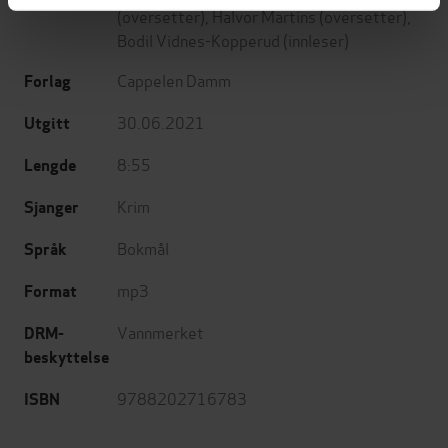
(oversetter),
Halvor Martins
(oversetter),
Bodil Vidnes-Kopperud
(innleser)
Cappelen Damm
Forlag
30.06.2021
Utgitt
8:55
Lengde
Krim
Sjanger
Bokmål
Språk
mp3
Format
Vannmerket
DRM-
beskyttelse
9788202716783
ISBN