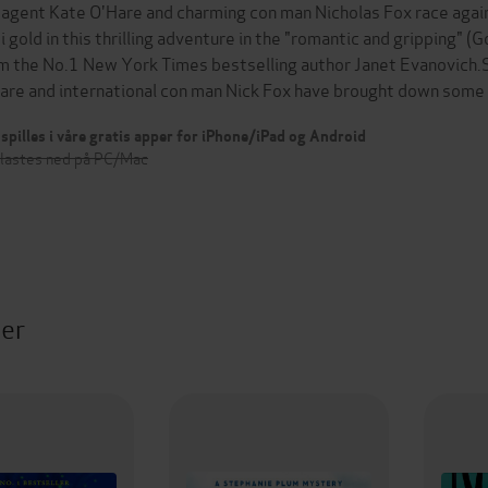
 agent Kate O'Hare and charming con man Nicholas Fox race agains
i gold in this thrilling adventure in the "romantic and gripping"
m the No.1 New York Times bestselling author Janet Evanovich.S
are and international con man Nick Fox have brought down some
spilles i våre gratis apper for iPhone/iPad og Android
 lastes ned på PC/Mac
ter