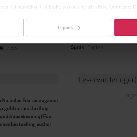
 oss ditt samtykke til å bruke cookies for alle disse formålene. D
l ved å klikke på «Tilpass». Du kan når som helst trekke tilbake
Review
Sjanger
g
Tilpass
Fox & O'Hare
23.03.2021
Serie
t
English
7:55
Språk
de
Leservurderinger
(
Inge
 Nicholas Fox race against
i gold in this thrilling
ood Housekeeping
) Fox
Times
bestselling author