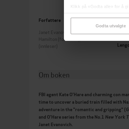
Klikk på «Godta alle» for å gi
samtykke til spesifikke formå
Forfattere
Forla
Godta utvalgte
Janet Evanovich
(forfatter),
Steve
Utgit
Hamilton
(forfatter),
Scott Brick
Leng
(innleser)
Om boken
FBI agent Kate O'Hare and charming con man
time to uncover a buried train filled with Naz
adventure in the "romantic and gripping" (
G
and O'Hare series from the No.1
New York 
Janet Evanovich.