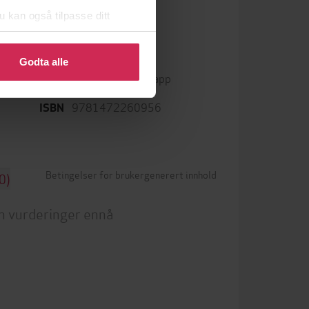
u kan også tilpasse ditt
 eller endre ditt samtykke.
mp3
Format
Godta alle
Kun app
DRM-beskyttelse
9781472260956
ISBN
Betingelser for brukergenerert innhold
0)
n vurderinger ennå