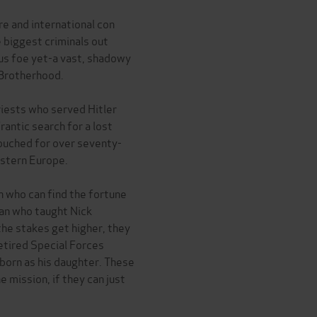
re and international con
biggest criminals out
us foe yet-a vast, shadowy
 Brotherhood.
iests who served Hitler
rantic search for a lost
ntouched for over seventy-
astern Europe.
n who can find the fortune
an who taught Nick
the stakes get higher, they
retired Special Forces
born as his daughter. These
e mission, if they can just