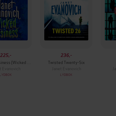
225,-
236,-
Wicked Business (Wicked Series, Book 2)
Twisted Twenty-Six
t Evanovich
Janet Evanovich
J
LYDBOK
LYDBOK