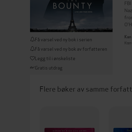
FBI
Naz
fro
O'H
Kan 
Få varsel ved ny bok i serien
Kan
Få varsel ved ny bok av forfatteren
Legg til i ønskeliste
Gratis utdrag
Flere bøker av samme forfat