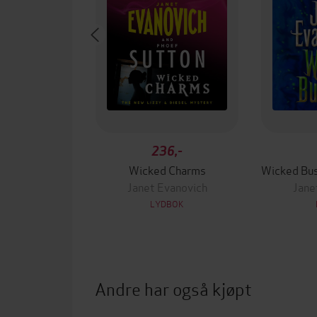
236,-
Wicked Charms
Janet Evanovich
Jane
LYDBOK
Andre har også kjøpt