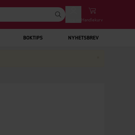
Logg inn
Handlekurv
BOKTIPS
NYHETSBREV
Lukk
×