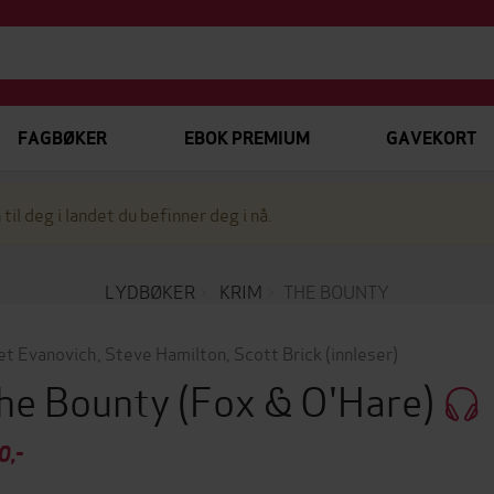
FAGBØKER
EBOK PREMIUM
GAVEKORT
 til deg i landet du befinner deg i nå.
LYDBØKER
KRIM
THE BOUNTY
et Evanovich
,
Steve Hamilton
,
Scott Brick
(innleser)
he Bounty
(Fox & O'Hare)
0,-