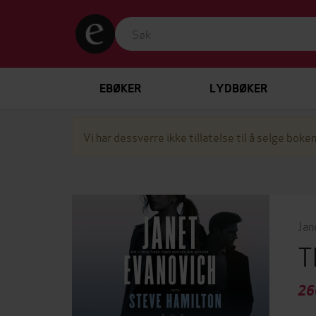
EBØKER
LYDBØKER
Vi har dessverre ikke tillatelse til å selge boken
Jan
T
26