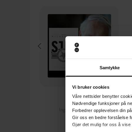
Samtykke
Vi bruker cookies
249,-
Våre nettsider benytter cooki
Sjef i eget liv
Nødvendige funksjoner på ne
Ingvard Wilhelmsen
Forbedrer opplevelsen din på
LYDBOK
Gir oss en bedre forståelse fo
Gjør det mulig for oss å vise