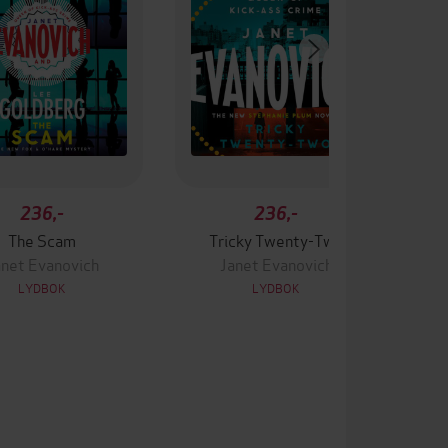
236,-
236,-
The Scam
Tricky Twenty-Two
anet Evanovich
Janet Evanovich
LYDBOK
LYDBOK