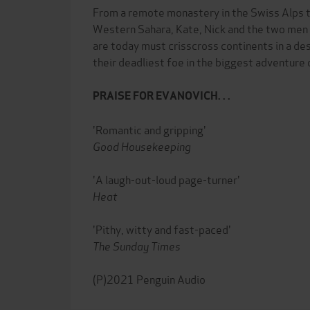
From a remote monastery in the Swiss Alps t
Western Sahara, Kate, Nick and the two me
are today must crisscross continents in a d
their deadliest foe in the biggest adventure of
PRAISE FOR EVANOVICH. . .
'Romantic and gripping'
Good Housekeeping
'A laugh-out-loud page-turner'
Heat
'Pithy, witty and fast-paced'
The Sunday Times