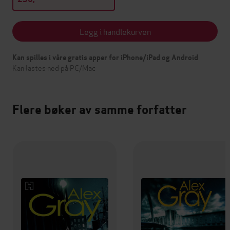
Legg i handlekurven
Kan spilles i våre gratis apper for iPhone/iPad og Android
Kan lastes ned på PC/Mac
Flere bøker av samme forfatter