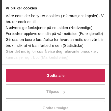
Vi bruker cookies
Våre nettsider benytter cookies (informasjonskapsler). Vi
bruker cookies til:
Nødvendige funksjoner på nettsiden (Nødvendige)
Forbedrer opplevelsen din på vår nettside (Funksjonelle)
Gir oss en bedre forståelse for hvordan nettsiden vår blir
brukt, slik at vi kan forbedre den (Statistiske)
Gjør det mulig for oss å vise deg relevante produkter,
199,-
349,-
kampanjer og tilbud (Markedsføring)
Minnesota
Utskudd
Jo Nesbø
Jørn Lier Horst
Klikk på «Godta alle» for å gi oss ditt samtykke til å
EBOK
EBOK
bruke cookies for alle disse formålene. Du kan også
Godta alle
tilpasse ditt samtykke til spesifikke formål ved å klikke
på «Tilpass». Du kan når som helst trekke tilbake eller
Tilpass
endre ditt samtykke.
Book 13 in the Sunday Times bestselling
Undertittel
detective series
Godta utvalgte