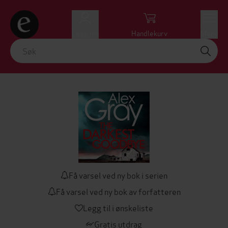
Logg inn
Handlekurv
Meny
Få varsel ved ny bok i serien
Få varsel ved ny bok av forfatteren
Legg til i ønskeliste
Gratis utdrag