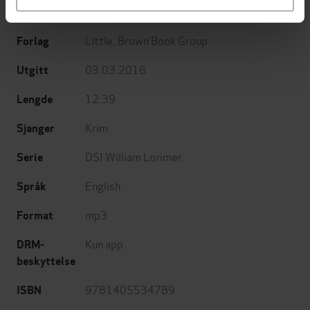
Alex Gray
(forfatter),
Joe Dunlop
(innleser)
Forfattere
Little, Brown Book Group
Forlag
03.03.2016
Utgitt
12:39
Lengde
Krim
Sjanger
DSI William Lorimer
Serie
English
Språk
mp3
Format
Kun app
DRM-
beskyttelse
9781405534789
ISBN