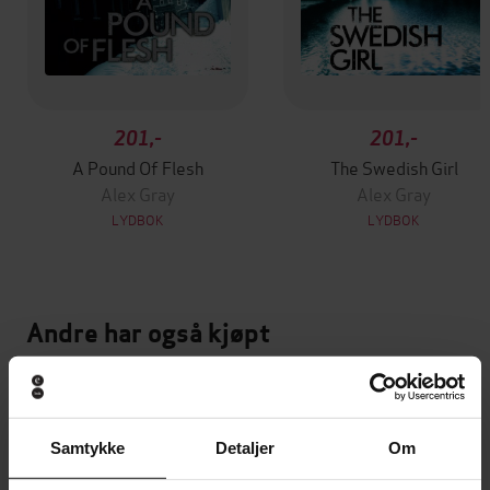
201,-
201,-
A Pound Of Flesh
The Swedish Girl
Alex Gray
Alex Gray
LYDBOK
LYDBOK
Andre har også kjøpt
Premium
Premium
Vinner av Rivertonprisen
Samtykke
Detaljer
Om