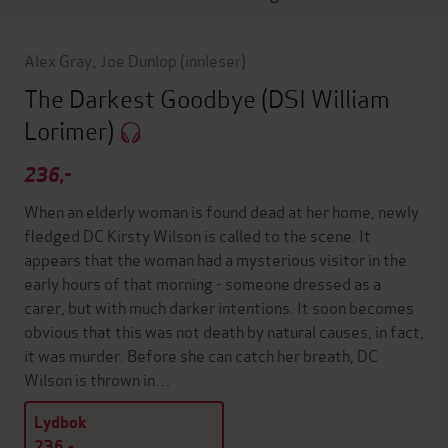
Alex Gray
,
Joe Dunlop
(innleser)
The Darkest Goodbye
(DSI William
Lorimer)
236,-
When an elderly woman is found dead at her home, newly
fledged DC Kirsty Wilson is called to the scene. It
appears that the woman had a mysterious visitor in the
early hours of that morning - someone dressed as a
carer, but with much darker intentions. It soon becomes
obvious that this was not death by natural causes, in fact,
it was murder. Before she can catch her breath, DC
Wilson is thrown in…
Lydbok
236,-