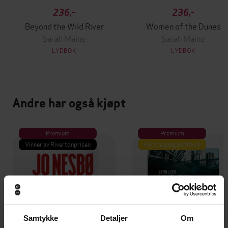
236,-
236,-
Beyond the Wild River
Women of the Dunes
Sarah Maine
Sarah Maine
LYDBOK
LYDBOK
Andre har også kjøpt
Premium
Premium
Vinner av Rivertonprisen
Første gang på tilbud
Samtykke
Detaljer
Om