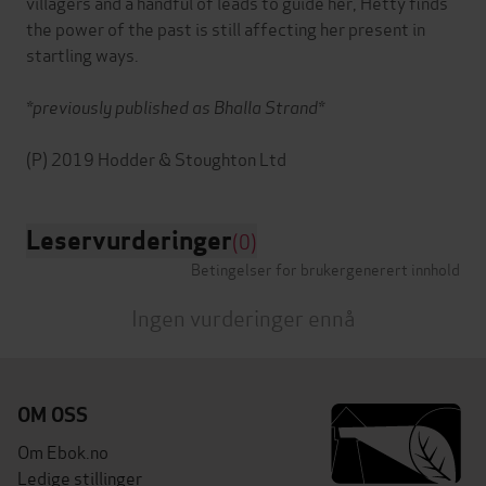
villagers and a handful of leads to guide her, Hetty finds
the power of the past is still affecting her present in
startling ways.
*previously published as Bhalla Strand*
Leservurderinger
(0)
Betingelser for brukergenerert innhold
Ingen vurderinger ennå
OM OSS
Om Ebok.no
Ledige stillinger