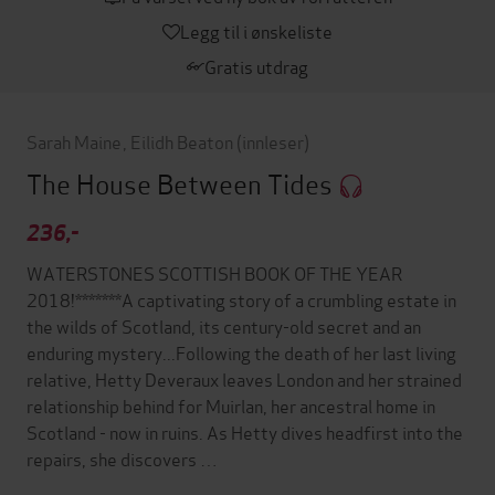
Legg til i ønskeliste
Gratis utdrag
Sarah Maine
,
Eilidh Beaton
(innleser)
The House Between Tides
236,-
WATERSTONES SCOTTISH BOOK OF THE YEAR
2018!*******A captivating story of a crumbling estate in
the wilds of Scotland, its century-old secret and an
enduring mystery...Following the death of her last living
relative, Hetty Deveraux leaves London and her strained
relationship behind for Muirlan, her ancestral home in
Scotland - now in ruins. As Hetty dives headfirst into the
repairs, she discovers …