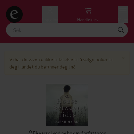
Logg inn
Handlekurv
Meny
Lu
×
Vi har dessverre ikke tillatelse til å selge boken til
deg i landet du befinner deg i nå.
Få varsel ved ny bok av forfatteren