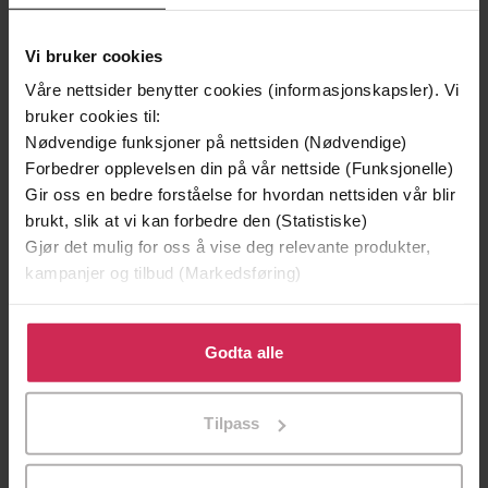
Vi bruker cookies
Våre nettsider benytter cookies (informasjonskapsler). Vi
bruker cookies til:
199,-
349,-
Nødvendige funksjoner på nettsiden (Nødvendige)
Minnesota
Utskudd
Forbedrer opplevelsen din på vår nettside (Funksjonelle)
Jo Nesbø
Jørn Lier Horst
Gir oss en bedre forståelse for hvordan nettsiden vår blir
EBOK
EBOK
brukt, slik at vi kan forbedre den (Statistiske)
Gjør det mulig for oss å vise deg relevante produkter,
kampanjer og tilbud (Markedsføring)
A spellbindingly atmospheric mystery set in
Undertittel
Klikk på «Godta alle» for å gi oss ditt samtykke til å
the beautiful Scottish wilderness,
bruke cookies for alle disse formålene. Du kan også
Godta alle
Waterstones Scottish Book of the Year
tilpasse ditt samtykke til spesifikke formål ved å klikke
2018
på «Tilpass». Du kan når som helst trekke tilbake eller
Tilpass
endre ditt samtykke.
Sarah Maine
(forfatter),
Eilidh Beaton
Forfattere
(innleser)