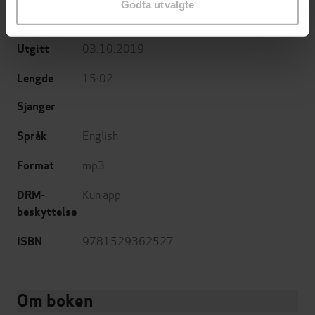
Godta utvalgte
Hodder & Stoughton
Forlag
03.10.2019
Utgitt
15:02
Lengde
Sjanger
English
Språk
mp3
Format
Kun app
DRM-
beskyttelse
9781529362527
ISBN
Om boken