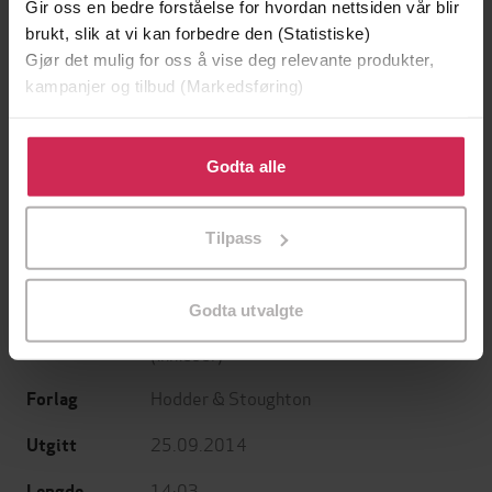
Gir oss en bedre forståelse for hvordan nettsiden vår blir
brukt, slik at vi kan forbedre den (Statistiske)
Gjør det mulig for oss å vise deg relevante produkter,
kampanjer og tilbud (Markedsføring)
129,-
399,-
Klikk på «Godta alle» for å gi oss ditt samtykke til å
Minnesota
Tvilen
bruke cookies for alle disse formålene. Du kan også
Godta alle
Jo Nesbø
Jørn Lier Horst
tilpasse ditt samtykke til spesifikke formål ved å klikke
LYDBOK
LYDBOK
på «Tilpass». Du kan når som helst trekke tilbake eller
Tilpass
endre ditt samtykke.
Godta utvalgte
John Grisham
(forfatter),
Frank Muller
Forfattere
(innleser)
Hodder & Stoughton
Forlag
25.09.2014
Utgitt
14:03
Lengde