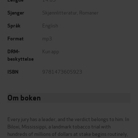
Skjønnlitteratur
,
Romaner
Sjanger
English
Språk
mp3
Format
Kun app
DRM-
beskyttelse
9781473605923
ISBN
Om boken
Every jury has a leader, and the verdict belongs to him. In
Biloxi, Mississippi, a landmark tobacco trial with
hundreds of millions of dollars at stake begins routinely,