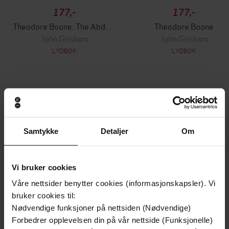
177,-
177,-
Theodore Boone: The Abduction
Theodore Boone
John Grisham
John Grisham
LYDBOK
LYDBOK
Andre har også kjøpt
Samtykke
Detaljer
Om
Vinner av Rivertonprisen
Vi bruker cookies
Våre nettsider benytter cookies (informasjonskapsler). Vi
bruker cookies til:
Nødvendige funksjoner på nettsiden (Nødvendige)
Forbedrer opplevelsen din på vår nettside (Funksjonelle)