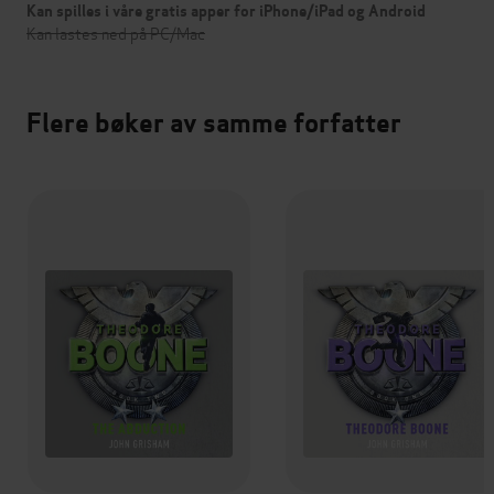
Kan spilles i våre gratis apper for iPhone/iPad og Android
Kan lastes ned på PC/Mac
Flere bøker av samme forfatter