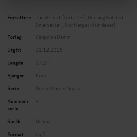
Tana French
(forfatter),
Henning Kolstad
Forfattere
(oversetter),
Ivar Nergaard
(innleser)
Cappelen Damm
Forlag
31.12.2018
Utgitt
17:24
Lengde
Krim
Sjanger
Dublin Murder Squad
Serie
4
Nummer i
serie
Bokmål
Språk
mp3
Format