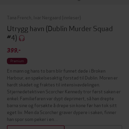
Tana French
,
Ivar Nergaard
(innleser)
Utrygg havn
(Dublin Murder Squad
#4)
399,-
Premium
En mann og hans to barn blir funnet døde i Broken
Harbour, en spøkelsesaktig forstad til Dublin. Moren er
hardt skadet og fraktes til intensivavdelingen.
Stjernedetektiven Scorcher Kennedy tror først saken er
enkel: Familiefaren var dypt deprimert, så han drepte
barna sine og forsøkte å drepe sin kone før han tok sitt
eget liv. Men da Scorcher graver dypere i saken, finner
han spor som peker i en…