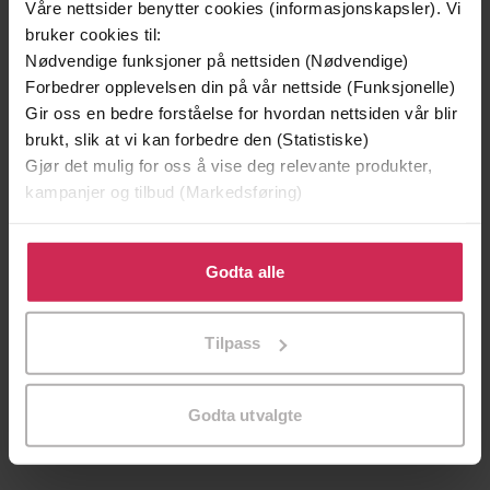
Våre nettsider benytter cookies (informasjonskapsler). Vi
Vinner av Rivertonprisen
bruker cookies til:
Nødvendige funksjoner på nettsiden (Nødvendige)
Forbedrer opplevelsen din på vår nettside (Funksjonelle)
Gir oss en bedre forståelse for hvordan nettsiden vår blir
brukt, slik at vi kan forbedre den (Statistiske)
Gjør det mulig for oss å vise deg relevante produkter,
kampanjer og tilbud (Markedsføring)
Klikk på «Godta alle» for å gi oss ditt samtykke til å
bruke cookies for alle disse formålene. Du kan også
Godta alle
tilpasse ditt samtykke til spesifikke formål ved å klikke
på «Tilpass». Du kan når som helst trekke tilbake eller
Tilpass
129,-
399,-
endre ditt samtykke.
Minnesota
Satans segl
Jo Nesbø
Tom Egeland
Godta utvalgte
LYDBOK
LYDBOK