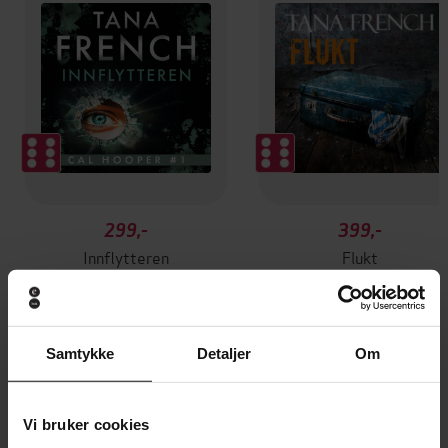
299,-
399,-
Innflytteren
Flukt
Tana French
Tana French
LYDBOK
LYDBOK
Samtykke
Detaljer
Om
Andre har også kjøpt
Vi bruker cookies