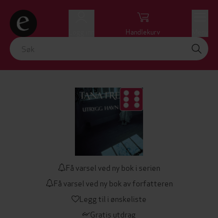
Logg inn
Handlekurv
Meny
Få varsel ved ny bok i serien
Få varsel ved ny bok av forfatteren
Legg til i ønskeliste
Gratis utdrag