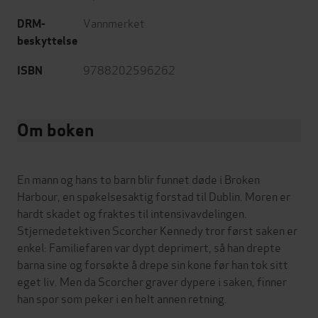
Vannmerket
DRM-
beskyttelse
9788202596262
ISBN
Om boken
En mann og hans to barn blir funnet døde i Broken
Harbour, en spøkelsesaktig forstad til Dublin. Moren er
hardt skadet og fraktes til intensivavdelingen.
Stjernedetektiven Scorcher Kennedy tror først saken er
enkel: Familiefaren var dypt deprimert, så han drepte
barna sine og forsøkte å drepe sin kone før han tok sitt
eget liv. Men da Scorcher graver dypere i saken, finner
han spor som peker i en helt annen retning.